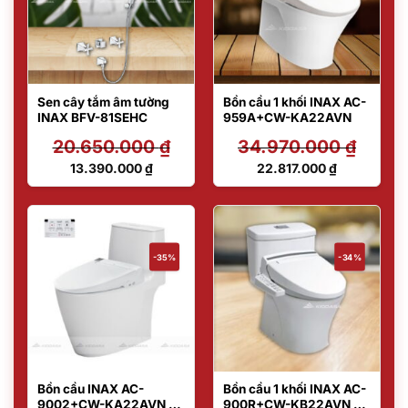
Sen cây tắm âm tường
Bồn cầu 1 khối INAX AC-
INAX BFV-81SEHC
959A+CW-KA22AVN
20.650.000
₫
34.970.000
₫
Giá
Giá
13.390.000
₫
22.817.000
₫
gốc
gốc
Giá
Giá
là:
là:
hiện
hiện
20.650.000 ₫.
34.970.000 ₫.
tại
tại
là:
là:
13.390.000 ₫.
22.817.000 ₫.
-35%
-34%
Bồn cầu INAX AC-
Bồn cầu 1 khối INAX AC-
9002+CW-KA22AVN –
900R+CW-KB22AVN –