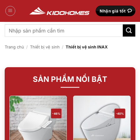
Bỏ
qua
Nhận giá tốt
nội
dung
Tìm
kiếm:
Trang chủ
/
Thiết bị vệ sinh
/
Thiết bị vệ sinh INAX
SẢN PHẨM NỔI BẬT
-46%
-40%