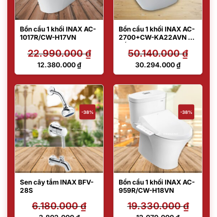
Bồn cầu 1 khối INAX AC-
Bồn cầu 1 khối INAX AC-
1017R/CW-H17VN
2700+CW-KA22AVN –
Nắp điện tử
22.990.000
₫
50.140.000
₫
Giá
Giá
12.380.000
₫
30.294.000
₫
gốc
gốc
Giá
Giá
là:
là:
hiện
hiện
22.990.000 ₫.
50.140.000 ₫.
tại
tại
là:
là:
12.380.000 ₫.
30.294.000 ₫.
-38%
-38%
Sen cây tắm INAX BFV-
Bồn cầu 1 khối INAX AC-
28S
959R/CW-H18VN
6.180.000
₫
19.330.000
₫
Giá
Giá