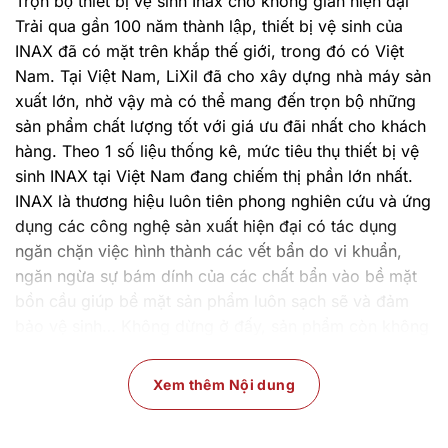
Trọn bộ thiết bị vệ sinh Inax cho không gian hiện đại
Trải qua gần 100 năm thành lập, thiết bị vệ sinh của
INAX đã có mặt trên khắp thế giới, trong đó có Việt
Nam. Tại Việt Nam, LiXil đã cho xây dựng nhà máy sản
xuất lớn, nhờ vậy mà có thể mang đến trọn bộ những
sản phẩm chất lượng tốt với giá ưu đãi nhất cho khách
hàng. Theo 1 số liệu thống kê, mức tiêu thụ thiết bị vệ
sinh INAX tại Việt Nam đang chiếm thị phần lớn nhất.
INAX là thương hiệu luôn tiên phong nghiên cứu và ứng
dụng các công nghệ sản xuất hiện đại có tác dụng
ngăn chặn việc hình thành các vết bẩn do vi khuẩn,
ngăn ngừa sự bám dính của các chất bẩn vào bề mặt
bồn cầu giúp bề mặt sản phẩm luôn sạch sẽ và đảm
bảo vệ sinh… Không dừng ở đấy, sản phẩm còn không
ngừng được nâng cao chất lượng, giúp tối ưu hóa hiệu
quả mang đến cho người tiêu dùng dự hài lòng thoải
Xem thêm Nội dung
mái, tiện ích khi sử dụng.
INAX cung cấp trọn bộ thiết bị vệ sinh gồm:
bồn cầu