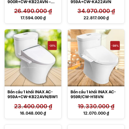
900R+CW-KB22AVN –
959A+CW-KA22AVN
Nắp điện tử
26.490.000
₫
34.970.000
₫
Giá
Giá
17.594.000
₫
22.817.000
₫
gốc
gốc
Giá
Giá
là:
là:
hiện
hiện
26.490.000 ₫.
34.970.000 ₫.
tại
tại
là:
là:
17.594.000 ₫.
22.817.000 ₫.
-31%
-38%
Bồn cầu 1 khối INAX AC-
Bồn cầu 1 khối INAX AC-
959A+CW-KB22AVN/BW1
959R/CW-H18VN
23.400.000
₫
19.330.000
₫
Giá
Giá
16.048.000
₫
12.070.000
₫
gốc
gốc
Giá
Giá
là:
là:
hiện
hiện
23.400.000 ₫.
19.330.000 ₫.
tại
tại