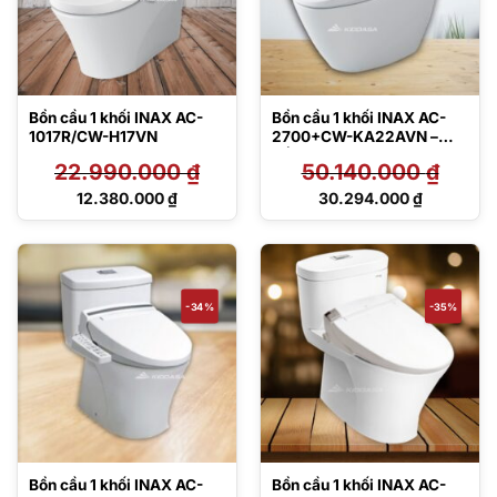
Bồn cầu 1 khối INAX AC-
Bồn cầu 1 khối INAX AC-
1017R/CW-H17VN
2700+CW-KA22AVN –
Nắp điện tử
22.990.000
₫
50.140.000
₫
Giá
Giá
12.380.000
₫
30.294.000
₫
gốc
gốc
Giá
Giá
là:
là:
hiện
hiện
22.990.000 ₫.
50.140.000 ₫.
tại
tại
là:
là:
12.380.000 ₫.
30.294.000 ₫.
-34%
-35%
Bồn cầu 1 khối INAX AC-
Bồn cầu 1 khối INAX AC-