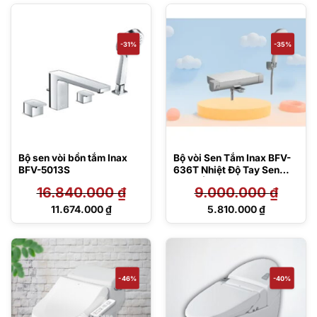
15.750.000 ₫.
11.674.000 ₫.
-31%
-35%
Bộ sen vòi bồn tắm Inax
Bộ vòi Sen Tắm Inax BFV-
BFV-5013S
636T Nhiệt Độ Tay Sen
Tăng Áp
16.840.000
₫
9.000.000
₫
Giá
Giá
11.674.000
₫
5.810.000
₫
gốc
gốc
Giá
Giá
là:
là:
hiện
hiện
16.840.000 ₫.
9.000.000 ₫.
tại
tại
là:
là:
11.674.000 ₫.
5.810.000 ₫.
-46%
-40%