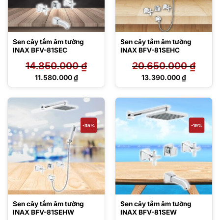
Sen cây tắm âm tường
Sen cây tắm âm tường
INAX BFV-81SEC
INAX BFV-81SEHC
14.850.000
₫
20.650.000
₫
Giá
Giá
11.580.000
₫
13.390.000
₫
gốc
gốc
Giá
Giá
là:
là:
hiện
hiện
14.850.000 ₫.
20.650.000 ₫.
tại
tại
là:
là:
11.580.000 ₫.
13.390.000 ₫.
-35%
-19%
Sen cây tắm âm tường
Sen cây tắm âm tường
INAX BFV-81SEHW
INAX BFV-81SEW