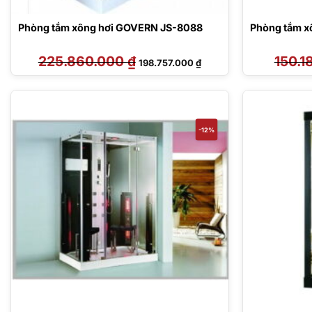
Phòng tắm xông hơi GOVERN JS-8088
Phòng tắm x
225.860.000
₫
Giá
Giá
150.1
198.757.000
₫
gốc
hiện
là:
tại
225.860.000 ₫.
là:
198.757.000 ₫.
-12%