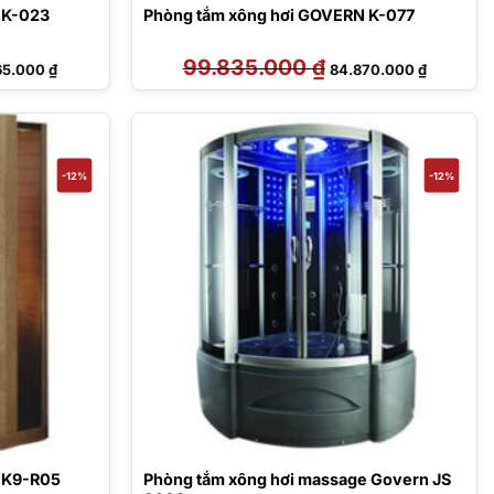
 K-023
Phòng tắm xông hơi GOVERN K-077
Giá
99.835.000
₫
Giá
Giá
65.000
₫
84.870.000
₫
hiện
gốc
hiện
tại
là:
tại
0.000 ₫.
là:
99.835.000 ₫.
là:
70.365.000 ₫.
84.870.00
-12%
-12%
 K9-R05
Phòng tắm xông hơi massage Govern JS