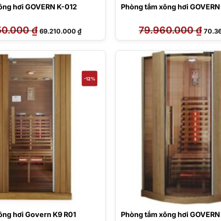
ông hơi GOVERN K-012
Phòng tắm xông hơi GOVERN
50.000
₫
Giá
Giá
79.960.000
₫
Giá
69.210.000
₫
70.3
gốc
hiện
gốc
là:
tại
là:
78.650.000 ₫.
là:
79.96
69.210.000 ₫.
-12%
ông hơi Govern K9 R01
Phòng tắm xông hơi GOVERN