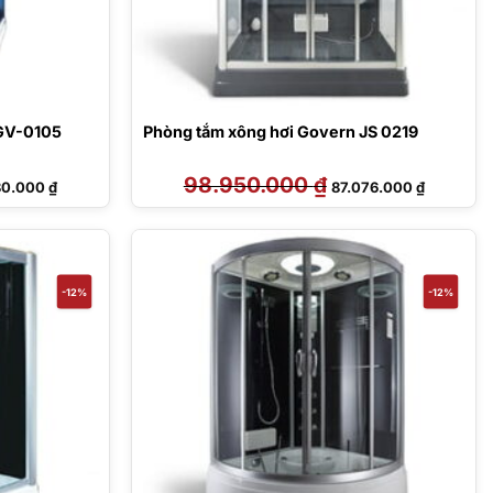
 GV-0105
Phòng tắm xông hơi Govern JS 0219
Giá
98.950.000
₫
Giá
Giá
80.000
₫
87.076.000
₫
hiện
gốc
hiện
tại
là:
tại
0.000 ₫.
là:
98.950.000 ₫.
là:
44.680.000 ₫.
87.076.00
-12%
-12%