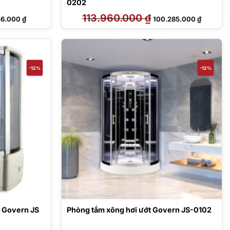
0202
Giá
113.960.000
₫
Giá
Giá
56.000
₫
100.285.000
₫
hiện
gốc
hiện
tại
là:
tại
5.000 ₫.
là:
113.960.000 ₫.
là:
80.956.000 ₫.
100.285.
-12%
-12%
 Govern JS
Phòng tắm xông hơi ướt Govern JS-0102