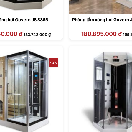
ông hơi Govern JS 8865
Phòng tắm xông hơi Govern 
80.000
₫
Giá
Giá
180.895.000
₫
Giá
133.742.000
₫
159.
gốc
hiện
gốc
là:
tại
là:
151.980.000 ₫.
là:
180.
133.742.000 ₫.
-12%