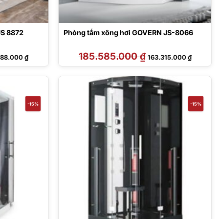
JS 8872
Phòng tắm xông hơi GOVERN JS-8066
Giá
185.585.000
₫
Giá
Giá
188.000
₫
163.315.000
₫
hiện
gốc
hiện
tại
là:
tại
895.000 ₫.
là:
185.585.000 ₫.
là:
159.188.000 ₫.
163.315.
-15%
-15%