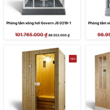
Phòng tắm xông hơi Govern JS 0219-1
Phòng tắm x
101.765.000
₫
Giá
Giá
96.9
89.553.000
₫
gốc
hiện
là:
tại
101.765.000 ₫.
là:
89.553.000 ₫.
-12%