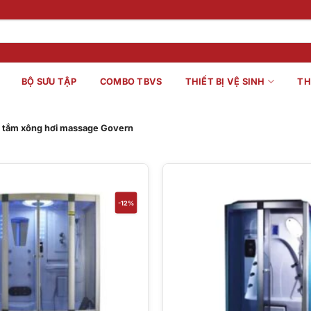
BỘ SƯU TẬP
COMBO TBVS
THIẾT BỊ VỆ SINH
TH
tắm xông hơi massage Govern
-12%