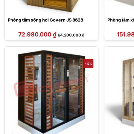
Phòng tắm xông hơi Govern JS 8628
Phòng tắm x
72.980.000
₫
Giá
Giá
151.9
64.200.000
₫
gốc
hiện
là:
tại
72.980.000 ₫.
là:
64.200.000 ₫.
-12%