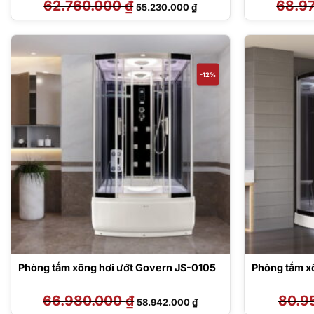
62.760.000
₫
Giá
Giá
68.9
55.230.000
₫
gốc
hiện
là:
tại
62.760.000 ₫.
là:
55.230.000 ₫.
-12%
Phòng tắm xông hơi ướt Govern JS-0105
Phòng tắm x
66.980.000
₫
Giá
Giá
80.9
58.942.000
₫
gốc
hiện