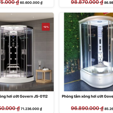
75.000
₫
Giá
Giá
98.870.000
₫
Giá
60.600.000
₫
86.9
gốc
hiện
gốc
là:
tại
là:
68.975.000 ₫.
là:
98.87
60.600.000 ₫.
-12%
ông hơi ướt Govern JS-0112
Phòng tắm xông hơi ướt Gov
50.000
₫
Giá
Giá
96.890.000
₫
Giá
71.236.000
₫
85.2
gốc
hiện
gốc