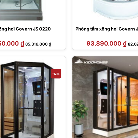
ông hơi Govern JS 0220
Phòng tắm xông hơi Govern 
50.000
₫
Giá
Giá
93.890.000
₫
Giá
85.316.000
₫
82.6
gốc
hiện
gốc
là:
tại
là:
96.950.000 ₫.
là:
93.89
85.316.000 ₫.
-12%