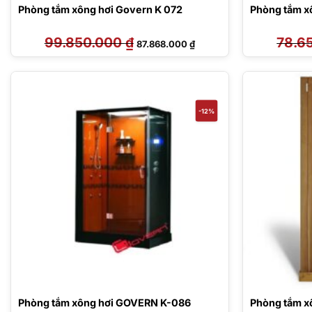
Phòng tắm xông hơi Govern K 072
Phòng tắm x
99.850.000
₫
Giá
Giá
78.6
87.868.000
₫
gốc
hiện
là:
tại
99.850.000 ₫.
là:
87.868.000 ₫.
-12%
Phòng tắm xông hơi GOVERN K-086
Phòng tắm x