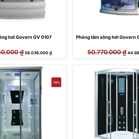
ông hơi Govern GV 0107
Phòng tắm xông hơi Govern
50.000
₫
Giá
Giá
50.770.000
₫
Giá
58.036.000
₫
44.6
gốc
hiện
gốc
là:
tại
là:
65.950.000 ₫.
là:
50.77
58.036.000 ₫.
-12%