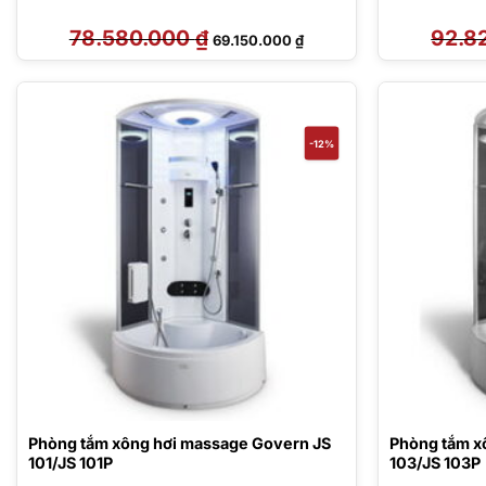
78.580.000
₫
Giá
Giá
92.8
69.150.000
₫
gốc
hiện
là:
tại
78.580.000 ₫.
là:
69.150.000 ₫.
-12%
Phòng tắm xông hơi massage Govern JS
Phòng tắm x
101/JS 101P
103/JS 103P