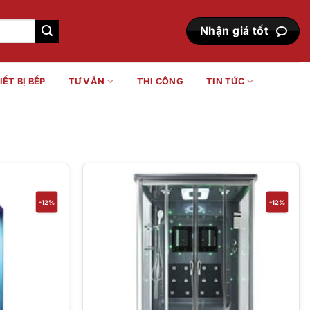
Nhận giá tốt
IẾT BỊ BẾP
TƯ VẤN
THI CÔNG
TIN TỨC
-12%
-12%