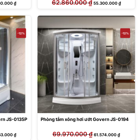
Giá
62.860.000
₫
Giá
Giá
80.000
₫
55.300.000
₫
hiện
gốc
hiện
tại
là:
tại
0.000 ₫.
là:
62.860.000 ₫.
là:
86.980.000 ₫.
55.300.00
-12%
-12%
ern JS-0135P
Phòng tắm xông hơi ướt Govern JS-0194
Giá
69.970.000
₫
Giá
Giá
63.000
₫
61.574.000
₫
hiện
gốc
hiện