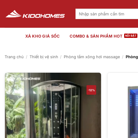
Bỏ
qua
Tìm
kiếm:
nội
dung
XẢ KHO GIÁ SỐC
COMBO & SẢN PHẨM HOT
Trang chủ
/
Thiết bị vệ sinh
/
Phòng tắm xông hơi massage
/
Phòng 
-12%