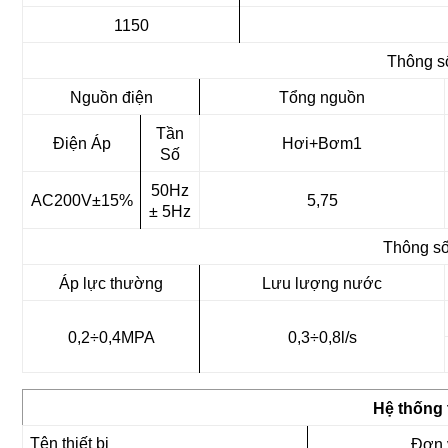
1150
Thông s
Nguồn điện
Tổng nguồn
Tần
Điện Áp
Hơi+Bơm1
Số
50Hz
AC200V±15%
5,75
± 5Hz
Thông s
Áp lực thường
Lưu lượng nước
0,2÷0,4MPA
0,3÷0,8l/s
Hệ thống t
Tên thiết bị
Đơn v