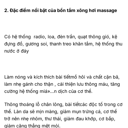
2. Đặc điểm nổi bật của bồn tắm xông hơi massage
Có hệ thống radio, loa, đèn trần, quạt thông gió, kệ
đựng đồ, gương soi, thanh treo khăn tắm, hệ thống thu
nước ở đáy
Làm nóng và kích thích bài tiếtmồ hôi và chất cặn bã,
làm nhẹ gánh cho thận , cải thiện lưu thông máu, tăng
cường hệ thống miá»…n dịch của cơ thể.
Thông thoáng lỗ chân lông, bài tiếtcác độc tố trong cơ
thể. Làn da sẽ mịn màng, giảm mụn trứng cá, cơ thể
trở nên nhẹ nhõm, thư thái, giảm đau khớp, cơ bắp,
giảm căng thẳng mệt mỏi.