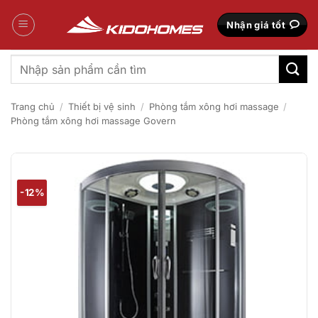
Bỏ
qua
Nhận giá tốt
nội
dung
Tìm
kiếm:
Trang chủ
/
Thiết bị vệ sinh
/
Phòng tắm xông hơi massage
/
Phòng tắm xông hơi massage Govern
-12%