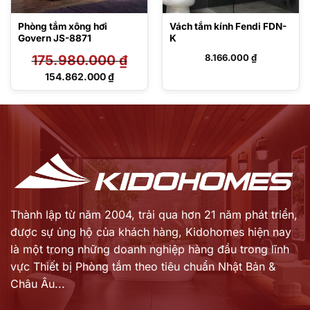
Phòng tắm xông hơi
Vách tắm kính Fendi FDN-
Govern JS-8871
K
175.980.000
₫
8.166.000
₫
Giá
154.862.000
₫
gốc
Giá
là:
hiện
175.980.000 ₫.
tại
là:
154.862.000 ₫.
Thành lập từ năm 2004, trải qua hơn 21 năm phát triển,
được sự ủng hộ của khách hàng,
Kidohomes hiện nay
là một trong những doanh nghiệp hàng đầu trong lĩnh
vực Thiết bị Phòng tắm theo tiêu chuẩn Nhật Bản &
Châu Âu...