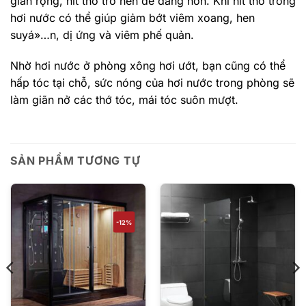
giãn rộng, hít thở trở nên dễ dàng hơn. Khi hít thở trong
hơi nước có thể giúp giảm bớt viêm xoang, hen
suyá»…n, dị ứng và viêm phế quản.
Nhờ hơi nước ở phòng xông hơi ướt, bạn cũng có thể
hấp tóc tại chỗ, sức nóng của hơi nước trong phòng sẽ
làm giãn nở các thớ tóc, mái tóc suôn mượt.
SẢN PHẨM TƯƠNG TỰ
-12%