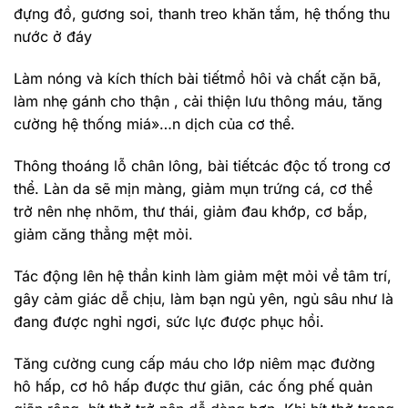
đựng đồ, gương soi, thanh treo khăn tắm, hệ thống thu
nước ở đáy
Làm nóng và kích thích bài tiếtmồ hôi và chất cặn bã,
làm nhẹ gánh cho thận , cải thiện lưu thông máu, tăng
cường hệ thống miá»…n dịch của cơ thể.
Thông thoáng lỗ chân lông, bài tiếtcác độc tố trong cơ
thể. Làn da sẽ mịn màng, giảm mụn trứng cá, cơ thể
trở nên nhẹ nhõm, thư thái, giảm đau khớp, cơ bắp,
giảm căng thẳng mệt mỏi.
Tác động lên hệ thần kinh làm giảm mệt mỏi về tâm trí,
gây cảm giác dễ chịu, làm bạn ngủ yên, ngủ sâu như là
đang được nghỉ ngơi, sức lực được phục hồi.
Tăng cường cung cấp máu cho lớp niêm mạc đường
hô hấp, cơ hô hấp được thư giãn, các ống phế quản