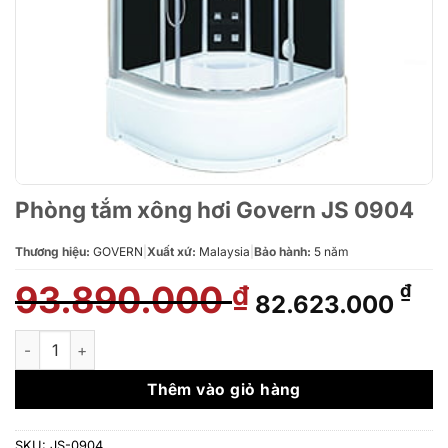
Phòng tắm xông hơi Govern JS 0904
Thương hiệu:
GOVERN
|
Xuất xứ:
Malaysia
|
Bảo hành:
5 năm
93.890.000
Giá
Gi
₫
₫
82.623.000
gốc
hi
là:
tại
Phòng tắm xông hơi Govern JS 0904 số lượng
93.890.000 ₫.
là:
82
Thêm vào giỏ hàng
SKU:
JS-0904