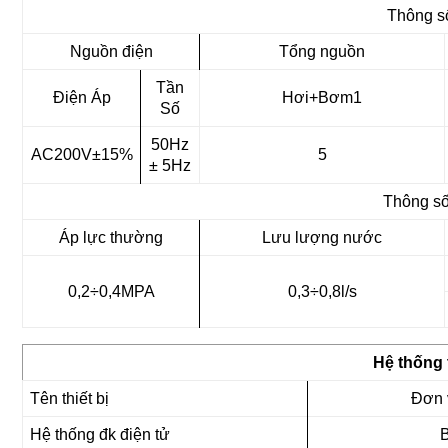
Thông s
Nguồn điện
Tổng nguồn
Tần
Điện Áp
Hơi+Bơm1
Số
50Hz
AC200V±15%
5
± 5Hz
Thông s
Áp lực thường
Lưu lượng nước
0,2÷0,4MPA
0,3÷0,8l/s
Hệ thống t
Tên thiết bị
Đơn v
Hệ thống đk điện tử