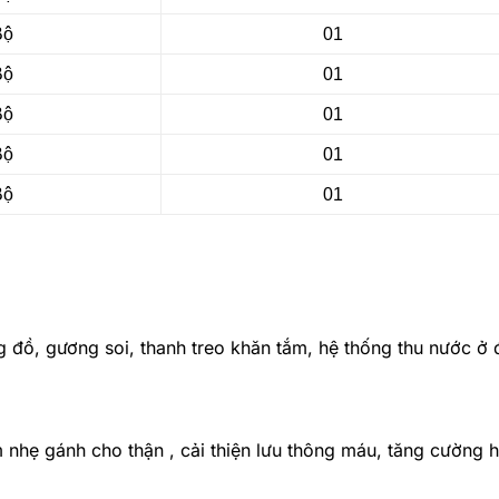
Bộ
01
Bộ
01
Bộ
01
Bộ
01
Bộ
01
g đồ, gương soi, thanh treo khăn tắm, hệ thống thu nước ở 
àm nhẹ gánh cho thận , cải thiện lưu thông máu, tăng cường