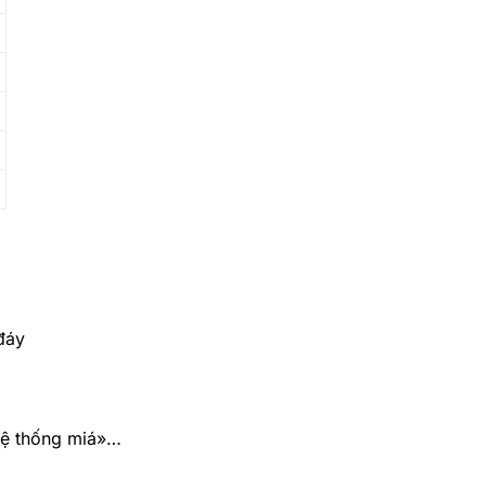
đáy
 hệ thống miá»…