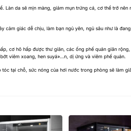
thể. Làn da sẽ mịn màng, giảm mụn trứng cá, cơ thể trở nên
gây cảm giác dễ chịu, làm bạn ngủ yên, ngủ sâu như là đan
, cơ hô hấp được thư giãn, các ống phế quản giãn rộng, h
m bớt viêm xoang, hen suyá»…n, dị ứng và viêm phế quản.
 tóc tại chỗ, sức nóng của hơi nước trong phòng sẽ làm gi