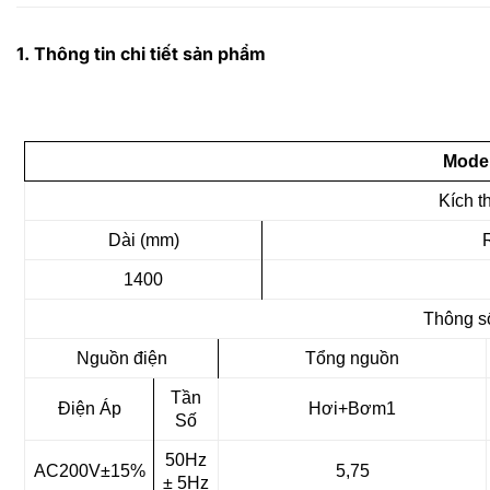
1. Thông tin chi tiết sản phẩm
Model
Kích t
Dài (mm)
1400
Thông s
Nguồn điện
Tổng nguồn
Tần
Điện Áp
Hơi+Bơm1
Số
50Hz
AC200V±15%
5,75
± 5Hz