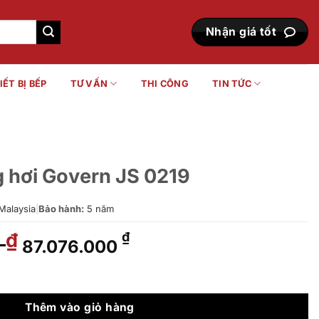
Nhận giá tốt
IẾT BỊ BẾP
TƯ VẤN
THI CÔNG
TIN TỨC
 hơi Govern JS 0219
Malaysia
|
Bảo hành:
5 năm
0
Giá
Giá
₫
₫
87.076.000
gốc
hiện
là:
tại
 0219 số lượng
98.950.000 ₫.
là:
87.076.000 ₫.
Thêm vào giỏ hàng