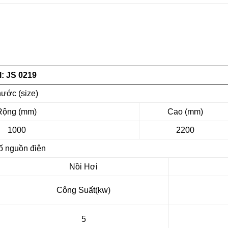
: JS 0219
hước (size)
Rộng (mm)
Cao (mm)
1000
2200
ố nguồn điện
Nồi Hơi
Công Suất(kw)
5