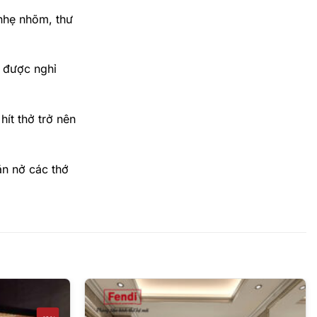
 nhẹ nhõm, thư
g được nghỉ
ít thở trở nên
ãn nở các thớ