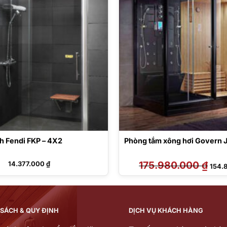
h Fendi FKP – 4X2
Phòng tắm xông hơi Govern 
175.980.000
₫
Giá
14.377.000
₫
154.
gốc
là:
175.9
 SÁCH & QUY ĐỊNH
DỊCH VỤ KHÁCH HÀNG