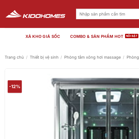
Bỏ
qua
Tìm
kiếm:
nội
dung
XẢ KHO GIÁ SỐC
COMBO & SẢN PHẨM HOT
Trang chủ
/
Thiết bị vệ sinh
/
Phòng tắm xông hơi massage
/
Phòng
-12%