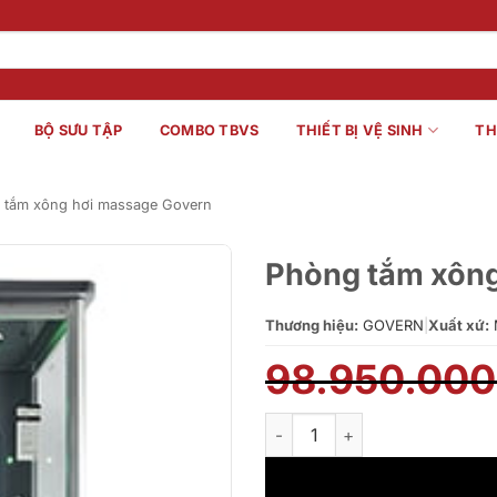
BỘ SƯU TẬP
COMBO TBVS
THIẾT BỊ VỆ SINH
TH
 tắm xông hơi massage Govern
Phòng tắm xông
Thương hiệu:
GOVERN
|
Xuất xứ:
98.950.00
Phòng tắm xông hơi Govern JS