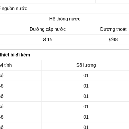
ố nguồn nước
Hệ thống nước
Đường cấp nước
Đường thoát
Ø 15
Ø48
hiết bị đi kèm
ị tính
Số lượng
Bộ
01
Bộ
01
Bộ
01
Bộ
01
Bộ
01
Bộ
01