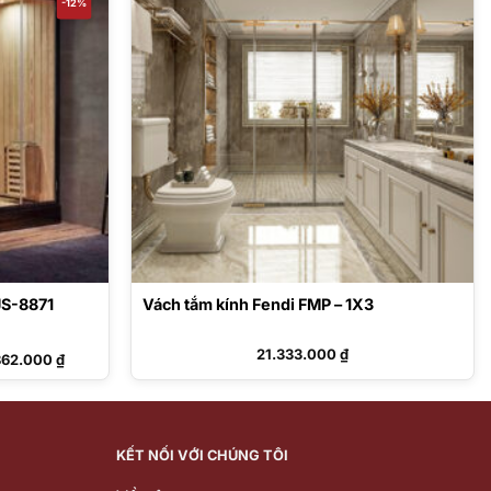
-12%
JS-8871
Vách tắm kính Fendi FMP – 1X3
Giá
21.333.000
₫
862.000
₫
hiện
tại
80.000 ₫.
là:
154.862.000 ₫.
KẾT NỐI VỚI CHÚNG TÔI