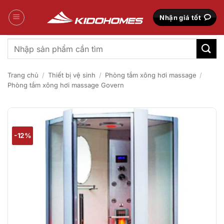
Bỏ
qua
Nhận giá tốt
nội
dung
Tìm
kiếm:
Trang chủ
/
Thiết bị vệ sinh
/
Phòng tắm xông hơi massage
/
Phòng tắm xông hơi massage Govern
-12%