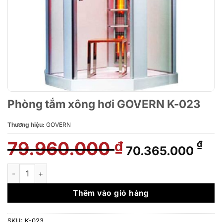
Phòng tắm xông hơi GOVERN K-023
Thương hiệu:
GOVERN
79.960.000
Giá
Giá
₫
₫
70.365.000
gốc
hiệ
là:
tại
Phòng tắm xông hơi GOVERN K-023 số lượng
79.960.000 ₫.
là:
70.
Thêm vào giỏ hàng
SKU:
K-023