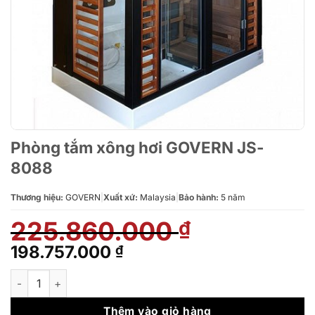
Phòng tắm xông hơi GOVERN JS-
8088
Thương hiệu:
GOVERN
|
Xuất xứ:
Malaysia
|
Bảo hành:
5 năm
225.860.000
₫
Giá
Giá
198.757.000
₫
gốc
hiện
Phòng tắm xông hơi GOVERN JS-8088 số lượng
là:
tại
225.860.000 ₫.
là:
Thêm vào giỏ hàng