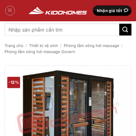
Bỏ
qua
Nhận giá tốt
nội
dung
Tìm
kiếm:
Trang chủ
/
Thiết bị vệ sinh
/
Phòng tắm xông hơi massage
/
Phòng tắm xông hơi massage Govern
-12%