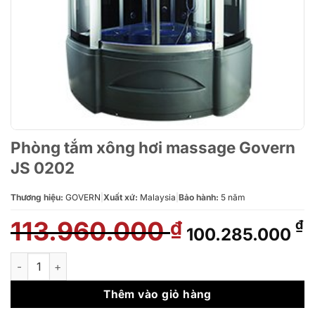
Phòng tắm xông hơi massage Govern
JS 0202
Thương hiệu:
GOVERN
|
Xuất xứ:
Malaysia
|
Bảo hành:
5 năm
113.960.000
Giá
G
₫
₫
100.285.000
gốc
h
là:
t
Phòng tắm xông hơi massage Govern JS 0202 số lượng
113.960.000 ₫.
l
1
Thêm vào giỏ hàng