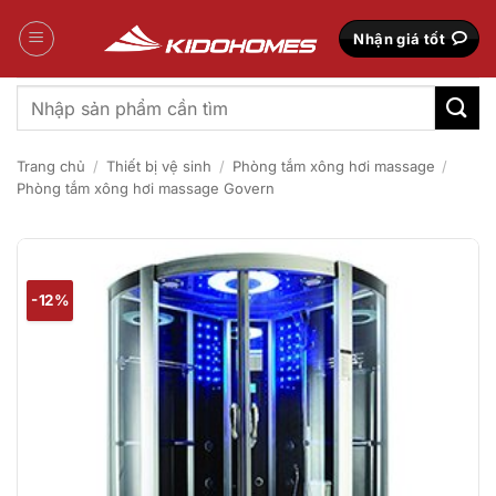
Bỏ
qua
Nhận giá tốt
nội
dung
Tìm
kiếm:
Trang chủ
/
Thiết bị vệ sinh
/
Phòng tắm xông hơi massage
/
Phòng tắm xông hơi massage Govern
-12%