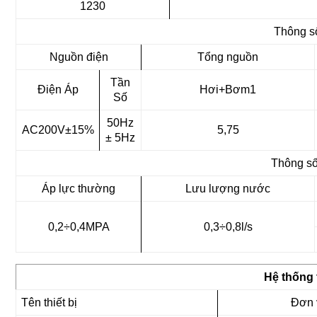
1230
Thông s
Nguồn điện
Tổng nguồn
Tần
Điện Áp
Hơi+Bơm1
Số
50Hz
AC200V±15%
5,75
± 5Hz
Thông s
Áp lực thường
Lưu lượng nước
0,2÷0,4MPA
0,3÷0,8l/s
Hệ thống t
Tên thiết bị
Đơn v