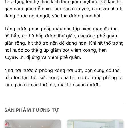
Tác động lên hệ thần kinh làm giảm mệt mỏi về tâm trí,
gây cảm giác dễ chịu, làm bạn ngủ yên, ngủ sâu như là
đang được nghỉ ngơi, sức lực được phục hồi.
Tăng cường cung cấp máu cho lớp niêm mạc đường
hô hấp, cơ hô hấp được thư giãn, các ống phế quản
giãn rộng, hít thở trở nên dễ dàng hơn. Khi hít thở trong
hơi nước có thể giúp giảm bớt viêm xoang, hen
suyá»…n, dị ứng và viêm phế quản.
Nhờ hơi nước ở phòng xông hơi ướt, bạn cũng có thể
hấp tóc tại chỗ, sức nóng của hơi nước trong phòng sẽ
làm giãn nở các thớ tóc, mái tóc suôn mượt.
SẢN PHẨM TƯƠNG TỰ