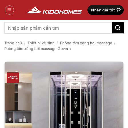
Bỏ
qua
Nhận giá tốt
nội
dung
Tìm
kiếm:
Trang chủ
/
Thiết bị vệ sinh
/
Phòng tắm xông hơi massage
/
Phòng tắm xông hơi massage Govern
-12%