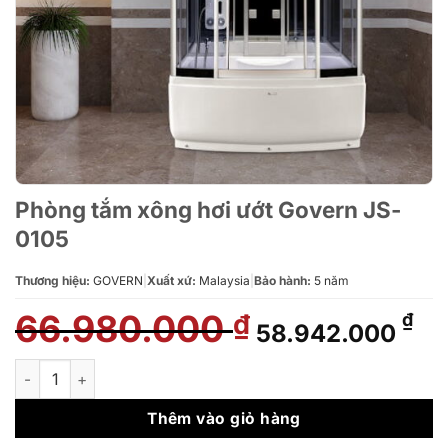
Phòng tắm xông hơi ướt Govern JS-
0105
Thương hiệu:
GOVERN
|
Xuất xứ:
Malaysia
|
Bảo hành:
5 năm
66.980.000
Giá
Gi
₫
₫
58.942.000
gốc
hi
là:
tại
Phòng tắm xông hơi ướt Govern JS-0105 số lượng
66.980.000 ₫.
là:
58
Thêm vào giỏ hàng