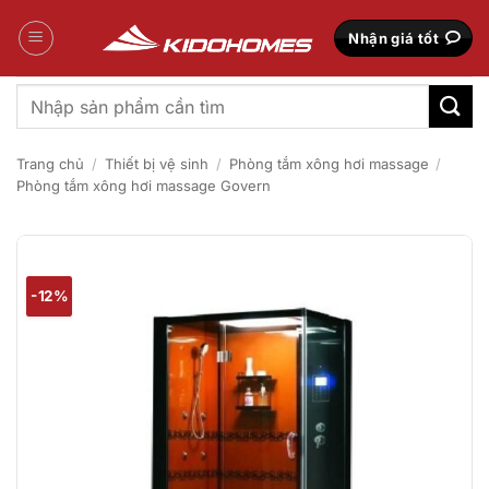
Bỏ
qua
Nhận giá tốt
nội
dung
Tìm
kiếm:
Trang chủ
/
Thiết bị vệ sinh
/
Phòng tắm xông hơi massage
/
Phòng tắm xông hơi massage Govern
-12%