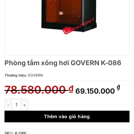
Phòng tắm xông hơi GOVERN K-086
Thương hiệu:
GOVERN
78.580.000
Giá
Giá
₫
₫
69.150.000
gốc
hiệ
là:
tại
Phòng tắm xông hơi GOVERN K-086 số lượng
78.580.000 ₫.
là:
69.
Thêm vào giỏ hàng
SKU:
K-086