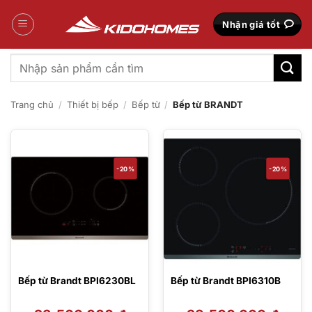
Bỏ
qua
Nhận giá tốt
nội
dung
Tìm
kiếm:
Trang chủ
/
Thiết bị bếp
/
Bếp từ
/
Bếp từ BRANDT
-20%
-20%
Bếp từ Brandt BPI6230BL
Bếp từ Brandt BPI6310B