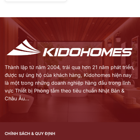
Giá
là:
hiện
59.900.000 ₫.
tại
là:
47.920.000 ₫.
Thành lập từ năm 2004, trải qua hơn 21 năm phát triển,
được sự ủng hộ của khách hàng,
Kidohomes hiện nay
là một trong những doanh nghiệp hàng đầu trong lĩnh
vực Thiết bị Phòng tắm theo tiêu chuẩn Nhật Bản &
Châu Âu...
CHÍNH SÁCH & QUY ĐỊNH