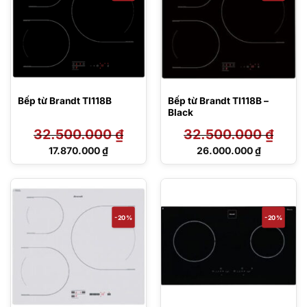
Bếp từ Brandt TI118B
Bếp từ Brandt TI118B –
Black
32.500.000
₫
32.500.000
₫
Giá
Giá
17.870.000
₫
26.000.000
₫
gốc
gốc
Giá
Giá
là:
là:
hiện
hiện
32.500.000 ₫.
32.500.000 ₫.
tại
tại
là:
là:
17.870.000 ₫.
26.000.000 ₫.
-20%
-20%