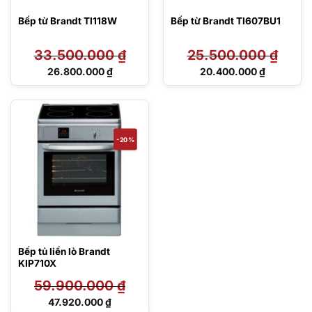
Bếp từ Brandt TI118W
Bếp từ Brandt TI607BU1
33.500.000
₫
25.500.000
₫
Giá
Giá
26.800.000
₫
20.400.000
₫
gốc
gốc
Giá
Giá
là:
là:
hiện
hiện
33.500.000 ₫.
25.500.000 ₫.
tại
tại
là:
là:
26.800.000 ₫.
20.400.000 ₫.
-20%
Bếp tủ liền lò Brandt
KIP710X
59.900.000
₫
Giá
47.920.000
₫
gốc