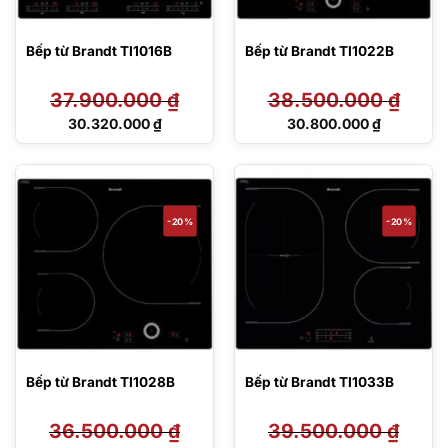
Bếp từ Brandt TI1016B
Bếp từ Brandt TI1022B
37.900.000
₫
38.500.000
₫
Giá
Giá
30.320.000
₫
30.800.000
₫
gốc
gốc
Giá
Giá
là:
là:
hiện
hiện
37.900.000 ₫.
38.500.000 ₫.
tại
tại
là:
là:
30.320.000 ₫.
30.800.000 ₫.
-20%
-20%
Bếp từ Brandt TI1028B
Bếp từ Brandt TI1033B
36.500.000
₫
39.500.000
₫