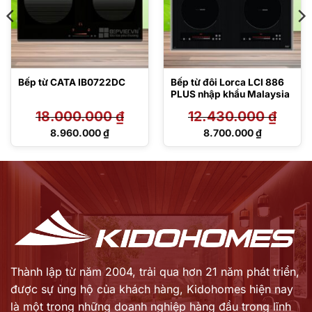
Bếp từ CATA IB0722DC
Bếp từ đôi Lorca LCI 886
PLUS nhập khẩu Malaysia
18.000.000
₫
12.430.000
₫
Giá
Giá
8.960.000
₫
8.700.000
₫
gốc
gốc
Giá
Giá
là:
là:
hiện
hiện
18.000.000 ₫.
12.430.000 ₫.
tại
tại
là:
là:
8.960.000 ₫.
8.700.000 ₫.
Thành lập từ năm 2004, trải qua hơn 21 năm phát triển,
được sự ủng hộ của khách hàng,
Kidohomes hiện nay
là một trong những doanh nghiệp hàng đầu trong lĩnh