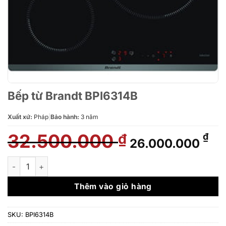
Bếp từ Brandt BPI6314B
Xuất xứ:
Pháp
|
Bảo hành:
3 năm
32.500.000
Giá
Gi
₫
₫
26.000.000
gốc
hi
là:
tại
Bếp từ Brandt BPI6314B số lượng
32.500.000 ₫.
là:
26
Thêm vào giỏ hàng
SKU:
BPI6314B