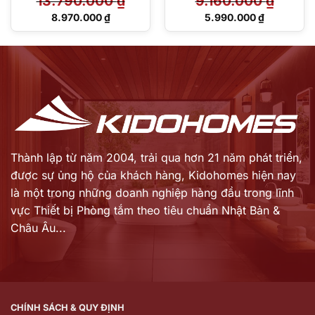
13.790.000
₫
9.160.000
₫
Giá
Giá
8.970.000
₫
5.990.000
₫
gốc
gốc
Giá
Giá
là:
là:
hiện
hiện
13.790.000 ₫.
9.160.000 ₫.
tại
tại
là:
là:
8.970.000 ₫.
5.990.000 ₫.
Thành lập từ năm 2004, trải qua hơn 21 năm phát triển,
được sự ủng hộ của khách hàng,
Kidohomes hiện nay
là một trong những doanh nghiệp hàng đầu trong lĩnh
vực Thiết bị Phòng tắm theo tiêu chuẩn Nhật Bản &
Châu Âu...
CHÍNH SÁCH & QUY ĐỊNH