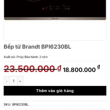
Bếp từ Brandt BPI6230BL
Xuất xứ:
Pháp
|
Bảo hành:
3 năm
23.500.000
Giá
Giá
₫
₫
18.800.000
gốc
hiệ
là:
tại
Bếp từ Brandt BPI6230BL số lượng
23.500.000 ₫.
là:
18.
Thêm vào giỏ hàng
SKU:
BPI6230BL