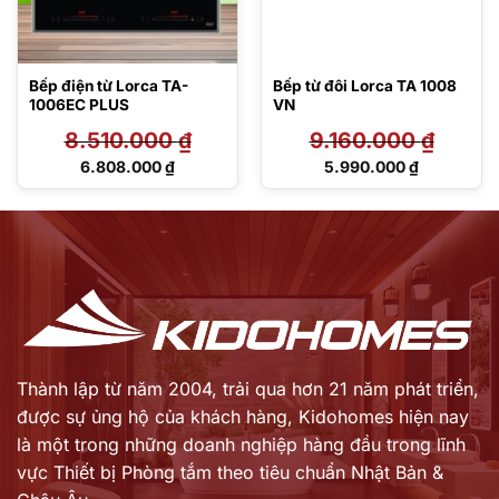
Bếp điện từ Lorca TA-
Bếp từ đôi Lorca TA 1008
1006EC PLUS
VN
8.510.000
₫
9.160.000
₫
Giá
Giá
6.808.000
₫
5.990.000
₫
gốc
gốc
Giá
Giá
là:
là:
hiện
hiện
8.510.000 ₫.
9.160.000 ₫.
tại
tại
là:
là:
6.808.000 ₫.
5.990.000 ₫.
Thành lập từ năm 2004, trải qua hơn 21 năm phát triển,
được sự ủng hộ của khách hàng,
Kidohomes hiện nay
là một trong những doanh nghiệp hàng đầu trong lĩnh
vực Thiết bị Phòng tắm theo tiêu chuẩn Nhật Bản &