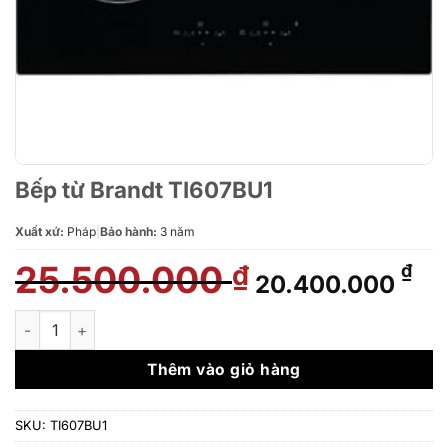
Bếp từ Brandt TI607BU1
Xuất xứ:
Pháp
|
Bảo hành:
3 năm
25.500.000
Giá
Gi
₫
₫
20.400.000
gốc
hi
là:
tại
Bếp từ Brandt TI607BU1 số lượng
25.500.000 ₫.
là:
20
Thêm vào giỏ hàng
SKU:
TI607BU1