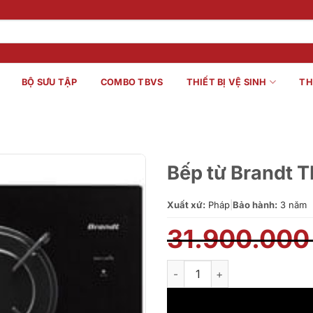
BỘ SƯU TẬP
COMBO TBVS
THIẾT BỊ VỆ SINH
TH
Bếp từ Brandt T
Xuất xứ:
Pháp
|
Bảo hành:
3 năm
31.900.00
Bếp từ Brandt TI1013B số lượ