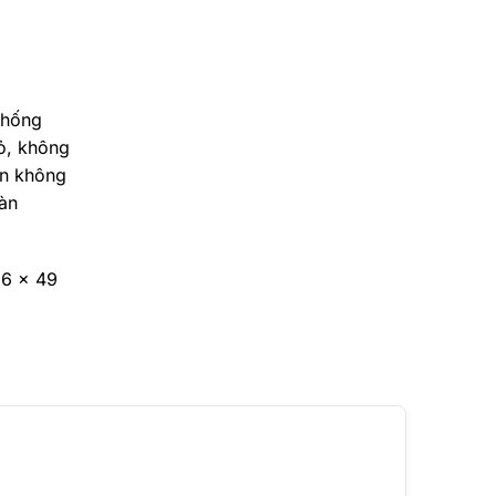
Chống
hỏ, không
ện không
àn
56 x 49