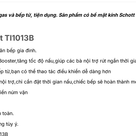
gas và bếp từ, tiện dụng. Sản phẩm có bề mặt kính Schot
t TI1013B
ăn bếp gia đình.
Booster,tăng tốc độ nấu,giúp các bà nội trợ rút ngắn thời gi
p từ,bạn có thể thao tác điều khiển dễ dàng hơn
nội trợ,chỉ cần đặt thời gian nấu,chiếc bếp sẽ hoàn thành 
hiển núm vặn
 toàn.
g tùy ý.
013B