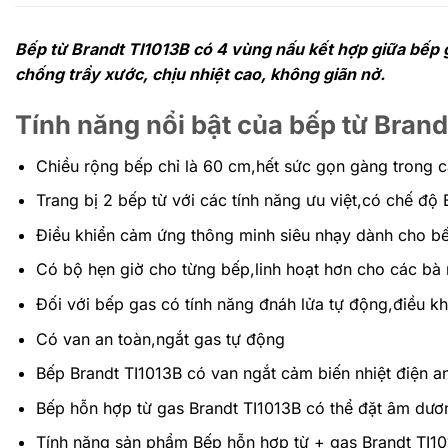
Bếp từ Brandt TI1013B có 4 vùng nấu kết hợp giữa bếp 
chống trầy xước, chịu nhiệt cao, không giãn nở.
Tính năng nổi bật của bếp từ Brand
Chiều rộng bếp chỉ là 60 cm,hết sức gọn gàng trong c
Trang bị 2 bếp từ với các tính năng ưu việt,có chế độ 
Điều khiển cảm ứng thông minh siêu nhạy dành cho bế
Có bộ hẹn giờ cho từng bếp,linh hoạt hơn cho các bà 
Đối với bếp gas có tính năng đnáh lửa tự động,điều k
Có van an toàn,ngắt gas tự động
Bếp Brandt TI1013B có van ngắt cảm biến nhiệt điện an
Bếp hỗn hợp từ gas Brandt TI1013B có thể đặt âm dươn
Tính năng sản phẩm Bếp hỗn hợp từ + gas Brandt TI1