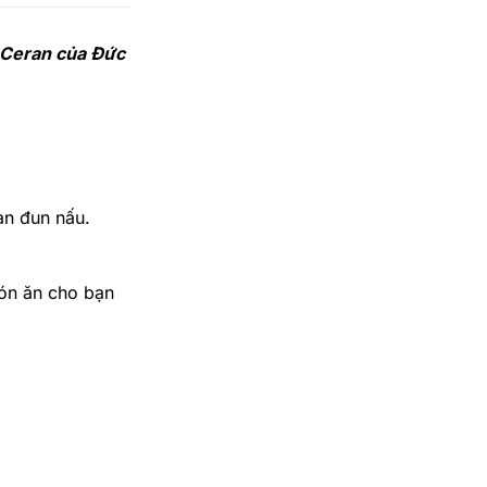
t Ceran của Đức
an đun nấu.
món ăn cho bạn