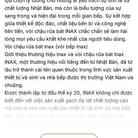
lựa chọn lý tưởng cho những ai yêu thích sự tinh tế và
chất lượng Nhật Bản, mà còn là biểu tượng của sự
sang trọng và hiện đại trong mỗi gian bếp. Sự kết hợp
giữa thiết kế độc đáo, chất liệu bền bỉ và công nghệ
tiên tiến, vòi chậu rửa bát INAX chắc chắn sẽ làm hài
lòng mọi yêu cầu khắt khe nhất của người tiêu dùng.
Vòi chậu rửa bát Inax (vòi bếp Inax)
Giới thiệu thương hiệu Inax và vòi chậu rửa bát Inax
INAX, một thương hiệu nổi tiếng đến từ Nhật Bản, đã từ
lâu trở thành cái tên quen thuộc trong lĩnh vực sản xuất
thiết bị vệ sinh và nhà bếp được thị trường Việt Nam ưa
chuộng.
Được thành lập từ đầu thế kỷ 20, INAX không chỉ được
biết đến với việc sản xuất gạch ốp lát chất lượng cao
mà còn là nhà sản xuất các thiết bị vệ sinh và nhà bếp
hiện đại, đáng tin cậy. Trải qua hơn một thế kỷ phát
triển, INAX luôn nỗ lực không ngừng để đổi mới và cải
tiến sản phẩm, với mục tiêu không chỉ đáp ứng mà còn