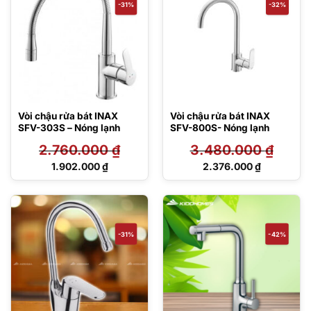
-31%
-32%
Vòi chậu rửa bát INAX
Vòi chậu rửa bát INAX
SFV-303S – Nóng lạnh
SFV-800S- Nóng lạnh
2.760.000
₫
3.480.000
₫
Giá
Giá
1.902.000
₫
2.376.000
₫
gốc
gốc
Giá
Giá
là:
là:
hiện
hiện
2.760.000 ₫.
3.480.000 ₫.
tại
tại
là:
là:
1.902.000 ₫.
2.376.000 ₫.
-31%
-42%