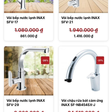
Vòi bếp nước lạnh INAX
Vòi bếp nước lạnh INAX
SFV-17
SFV-21
1.080.000
₫
1.940.000
₫
Giá
Giá
861.000
₫
1.416.000
₫
gốc
gốc
Giá
Giá
là:
là:
hiện
hiện
1.080.000 ₫.
1.940.000 ₫.
tại
tại
là:
là:
861.000 ₫.
1.416.000 ₫.
-26%
-31%
Vòi bếp nước lạnh INAX
Vòi chậu rửa bát cảm ứng
SFV-29
INAX SF-NB454SX-J