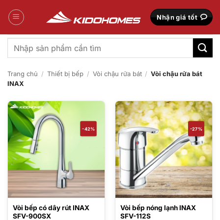
Bỏ
qua
Nhận giá tốt
nội
dung
Tìm
kiếm:
Trang chủ
/
Thiết bị bếp
/
Vòi chậu rửa bát
/
Vòi chậu rửa bát
INAX
-42%
-27%
Vòi bếp có dây rút INAX
Vòi bếp nóng lạnh INAX
SFV-900SX
SFV-112S