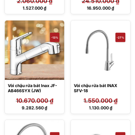
2.060.000
₫
24.510.000
₫
Giá
Giá
1.527.000
₫
16.950.000
₫
gốc
gốc
Giá
Giá
là:
là:
hiện
hiện
2.060.000 ₫.
24.510.000 ₫.
tại
tại
là:
là:
1.527.000 ₫.
16.950.000 ₫.
-13%
-27%
Vòi chậu rửa bát Inax JF-
Vòi chậu rửa bát INAX
AB466SYX (JW)
SFV-18
10.670.000
₫
1.550.000
₫
Giá
Giá
9.282.560
₫
1.130.000
₫
gốc
gốc
Giá
Giá
là:
là:
hiện
hiện
10.670.000 ₫.
1.550.000 ₫.
tại
tại
là:
là:
9.282.560 ₫.
1.130.000 ₫.