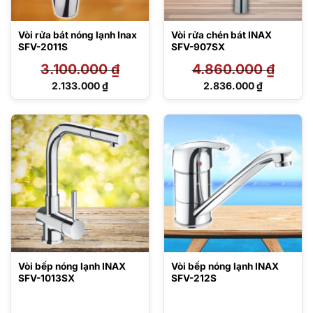
Vòi rửa bát nóng lạnh Inax
Vòi rửa chén bát INAX
SFV-2011S
SFV-907SX
3.100.000
₫
4.860.000
₫
Giá
Giá
2.133.000
₫
2.836.000
₫
gốc
gốc
Giá
Giá
là:
là:
hiện
hiện
3.100.000 ₫.
4.860.000 ₫.
tại
tại
là:
là:
2.133.000 ₫.
2.836.000 ₫.
Vòi bếp nóng lạnh INAX
Vòi bếp nóng lạnh INAX
SFV-1013SX
SFV-212S