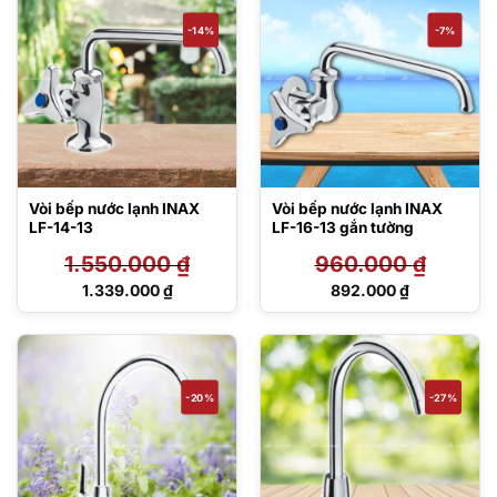
2.601.000 ₫.
2.521.000 ₫.
-14%
-7%
Vòi bếp nước lạnh INAX
Vòi bếp nước lạnh INAX
LF-14-13
LF-16-13 gắn tường
1.550.000
₫
960.000
₫
Giá
Giá
1.339.000
₫
892.000
₫
gốc
gốc
Giá
Giá
là:
là:
hiện
hiện
1.550.000 ₫.
960.000 ₫.
tại
tại
là:
là:
1.339.000 ₫.
892.000 ₫.
-20%
-27%