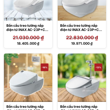
Bồn cầu treo tường nắp
Bồn cầu treo tường nắp
điện tử INAX AC-23P+CW-
điện tử INAX AC-23P+CW-
H17VN/BW1
H18VN
21.030.000
₫
22.830.000
₫
Giá
Giá
18.405.000
₫
19.971.000
₫
gốc
gốc
Giá
Giá
là:
là:
hiện
hiện
21.030.000 ₫.
22.830.000 ₫.
tại
tại
là:
là:
18.405.000 ₫.
19.971.000 ₫.
-16%
-13%
Bồn cầu treo tường nắp
Bồn cầu treo tường nắp