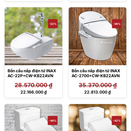
Giá
Giá
là:
là:
hiện
hiện
46.080.000 ₫.
33.620.000 ₫.
tại
tại
là:
là:
27.715.000 ₫.
21.696.000 ₫.
-22%
-36%
Bồn cầu nắp điện tử INAX
Bồn cầu nắp điện tử INAX
AC-22P+CW-KB22AVN
AC-2700+CW-KB22AVN
28.570.000
₫
35.370.000
₫
Giá
Giá
22.166.000
₫
22.813.000
₫
gốc
gốc
Giá
Giá
là:
là:
hiện
hiện
28.570.000 ₫.
35.370.000 ₫.
tại
tại
là:
là:
22.166.000 ₫.
22.813.000 ₫.
-46%
-42%