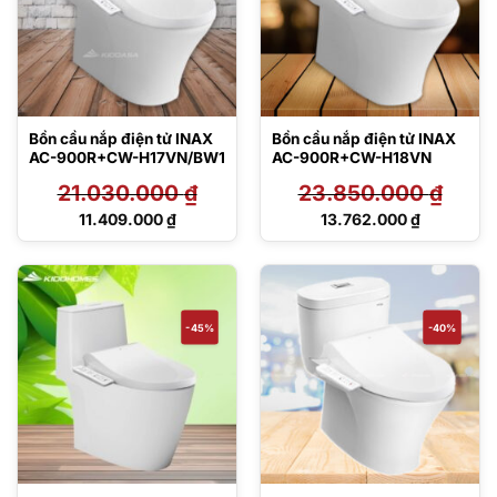
Bồn cầu nắp điện tử INAX
Bồn cầu nắp điện tử INAX
AC-900R+CW-H17VN/BW1
AC-900R+CW-H18VN
21.030.000
₫
23.850.000
₫
Giá
Giá
11.409.000
₫
13.762.000
₫
gốc
gốc
Giá
Giá
là:
là:
hiện
hiện
21.030.000 ₫.
23.850.000 ₫.
tại
tại
là:
là:
11.409.000 ₫.
13.762.000 ₫.
-45%
-40%