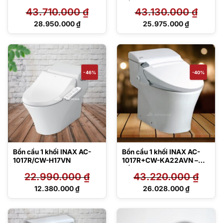
Nắp điện tử
43.710.000
₫
43.130.000
₫
Giá
Giá
28.950.000
₫
25.975.000
₫
gốc
gốc
Giá
Giá
là:
là:
hiện
hiện
43.710.000 ₫.
43.130.000 ₫.
tại
tại
là:
là:
28.950.000 ₫.
25.975.000 ₫.
-46%
-40%
Bồn cầu 1 khối INAX AC-
Bồn cầu 1 khối INAX AC-
1017R/CW-H17VN
1017R+CW-KA22AVN –
Nắp điện tử
22.990.000
₫
43.220.000
₫
Giá
Giá
12.380.000
₫
26.028.000
₫
gốc
gốc
Giá
Giá
là:
là:
hiện
hiện
22.990.000 ₫.
43.220.000 ₫.
tại
tại
là:
là: