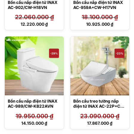
Bồn cầu nắp điện tử INAX
Bồn cầu nắp điện tử INAX
AC-902/CW-H18VN
AC-959A+CW-H17VN
22.060.000
₫
18.100.000
₫
Giá
Giá
12.220.000
₫
10.925.000
₫
gốc
gốc
Giá
Giá
là:
là:
hiện
hiện
22.060.000 ₫.
18.100.000 ₫.
tại
tại
là:
là:
12.220.000 ₫.
10.925.000 ₫.
-29%
-23%
Bồn cầu nắp điện tử INAX
Bồn cầu treo tường nắp
AC-989/CW-KB22AVN
điện tử INAX AC-22P+CW-
H17VN
19.950.000
₫
23.090.000
₫
Giá
Giá
14.150.000
₫
17.867.000
₫
gốc
gốc
Giá
Giá
là:
là:
hiện
hiện