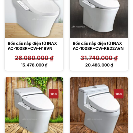
Bồn cầu nắp điện tử INAX
Bồn cầu nắp điện tử INAX
AC-1008R+CW-H18VN
AC-1008R+CW-KB22AVN
26.080.000
₫
31.740.000
₫
Giá
Giá
15.476.000
₫
20.486.000
₫
gốc
gốc
Giá
Giá
là:
là:
hiện
hiện
26.080.000 ₫.
31.740.000 ₫.
tại
tại
là:
là:
15.476.000 ₫.
20.486.000 ₫.
-35%
-36%