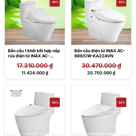
-34%
-32%
Bồn cầu 1 khối kết hợp nắp
Bồn cầu điện tử INAX AC-
rửa điện tử INAX AC-
989/CW-KA22AVN
989/CW-H18VN
17.310.000
₫
30.470.000
₫
Giá
Giá
11.424.000
₫
20.750.000
₫
gốc
gốc
Giá
Giá
là:
là:
hiện
hiện
17.310.000 ₫.
30.470.000 ₫.
tại
tại
là:
là:
11.424.000 ₫.
20.750.000 ₫.
-35%
-32%