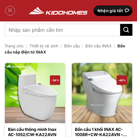
Bỏ
qua
Nhận giá tốt
nội
dung
Tìm
kiếm:
Trang chủ
/
Thiết bị vệ sinh
/
Bồn cầu
/
Bồn cầu INAX
/
Bồn
cầu nắp điện tử INAX
-34%
-40%
Bàn cầu thông minh Inax
Bồn cầu 1 khối INAX AC-
AC-1052/CW-KA22AVN
1008R+CW-KA22AVN –