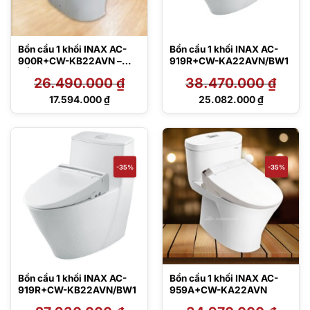
Bồn cầu 1 khối INAX AC-
Bồn cầu 1 khối INAX AC-
900R+CW-KB22AVN –
919R+CW-KA22AVN/BW1
Nắp điện tử
26.490.000
₫
38.470.000
₫
Giá
Giá
17.594.000
₫
25.082.000
₫
gốc
gốc
Giá
Giá
là:
là:
hiện
hiện
26.490.000 ₫.
38.470.000 ₫.
tại
tại
là:
là:
17.594.000 ₫.
25.082.000 ₫.
-35%
-35%
Bồn cầu 1 khối INAX AC-
Bồn cầu 1 khối INAX AC-
919R+CW-KB22AVN/BW1
959A+CW-KA22AVN