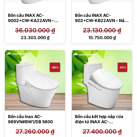
Bồn cầu INAX AC-
Bồn cầu INAX AC-
9002+CW-KA22AVN –
902+CW-KB22AVN – Nắp
Nắp điện tử
điện tử
36.030.000
₫
23.130.000
₫
Giá
Giá
23.303.000
₫
15.750.000
₫
gốc
gốc
Giá
Giá
là:
là:
hiện
hiện
36.030.000 ₫.
23.130.000 ₫.
tại
tại
là:
là:
23.303.000 ₫.
15.750.000 ₫.
-40%
-51%
Bồn cầu Inax AC-
Bồn cầu kết hợp nắp rửa
989VN#BW1/DB 5600
điện tử INAX AC-
902VN/DB-5500
27.260.000
₫
27.400.000
₫