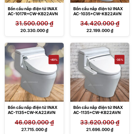
Bồn cầu nắp điện tử INAX
Bồn cầu nắp điện tử INAX
AC-1017R+CW-KB22AVN
AC-1035+CW-KB22AVN
31.500.000
₫
34.420.000
₫
Giá
Giá
20.330.000
₫
22.199.000
₫
gốc
gốc
Giá
Giá
là:
là:
hiện
hiện
31.500.000 ₫.
34.420.000 ₫.
tại
tại
là:
là:
20.330.000 ₫.
22.199.000 ₫.
-40%
-35%
Bồn cầu nắp điện tử INAX
Bồn cầu nắp điện tử INAX
AC-1135+CW-KA22AVN
AC-1135+CW-KB22AVN
46.080.000
₫
33.620.000
₫
Giá
Giá
27.715.000
₫
21.696.000
₫
gốc
gốc