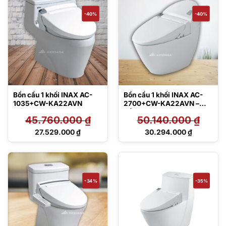
12.380.000 ₫.
26.028.000 ₫.
-40%
-40%
Bồn cầu 1 khối INAX AC-
Bồn cầu 1 khối INAX AC-
1035+CW-KA22AVN
2700+CW-KA22AVN –
Nắp điện tử
45.760.000
₫
50.140.000
₫
Giá
Giá
27.529.000
₫
30.294.000
₫
gốc
gốc
Giá
Giá
là:
là:
hiện
hiện
45.760.000 ₫.
50.140.000 ₫.
tại
tại
là:
là:
27.529.000 ₫.
30.294.000 ₫.
-34%
-35%