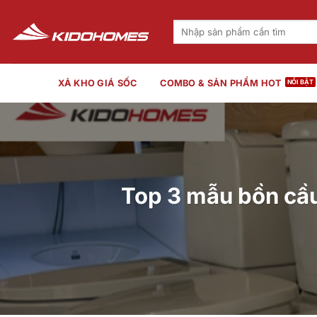
Bỏ
qua
Tìm
kiếm:
nội
dung
XẢ KHO GIÁ SỐC
COMBO & SẢN PHẨM HOT
Top 3 mẫu bồn cầu