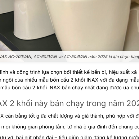
INAX AC-700VAN, AC-602VAN và AC-504VAN năm 2025 là lựa chọn hàng
ình và công trình lựa chọn bởi thiết kế bền bỉ, hiệu suất 
 lên ngôi của nhiều mẫu bồn cầu 2 khối INAX với đa dạng m
3 mẫu bồn cầu 2 khối INAX bán chạy nhất đang được ưa chu
AX 2 khối này bán chạy trong năm 20
X cân bằng tốt giữa chất lượng và giá thành, phù hợp với đ
 mọi không gian phòng tắm, từ nhà ở gia đình đến chung cư
u với hai nút nhấn đại – tiểu giúp giảm đáng kể lượng nước