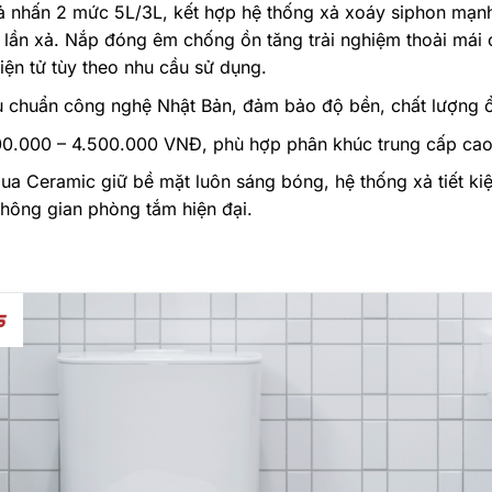
ả nhấn 2 mức 5L/3L, kết hợp hệ thống xả xoáy siphon mạnh
t lần xả. Nắp đóng êm chống ồn tăng trải nghiệm thoải mái
iện tử tùy theo nhu cầu sử dụng.
êu chuẩn công nghệ Nhật Bản, đảm bảo độ bền, chất lượng ổ
.000 – 4.500.000 VNĐ, phù hợp phân khúc trung cấp cao, m
 Ceramic giữ bề mặt luôn sáng bóng, hệ thống xả tiết kiệm
không gian phòng tắm hiện đại.