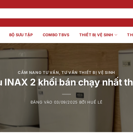
BỘ SƯU TẬP
COMBO TBVS
THIẾT BỊ VỆ SINH
TH
CẨM NANG TƯ VẤN
,
TƯ VẤN THIẾT BỊ VỆ SINH
 INAX 2 khối bán chạy nhất t
ĐĂNG VÀO
03/09/2025
BỞI
HUẾ LÊ