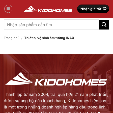
Bỏ
qua
Nhận giá tốt
nội
dung
Tìm
kiếm:
Trang chủ
/
Thiết bị vệ sinh âm tường INAX
Thành lập từ năm 2004, trải qua hơn 21 năm phát triển,
được sự ủng hộ của khách hàng,
Kidohomes hiện nay
là một trong những doanh nghiệp hàng đầu trong lĩnh