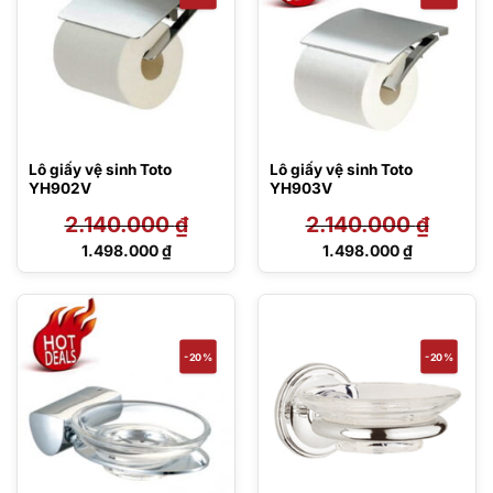
Lô giấy vệ sinh Toto
Lô giấy vệ sinh Toto
YH902V
YH903V
2.140.000
₫
2.140.000
₫
Giá
Giá
1.498.000
₫
1.498.000
₫
gốc
gốc
Giá
Giá
là:
là:
hiện
hiện
2.140.000 ₫.
2.140.000 ₫.
tại
tại
là:
là:
1.498.000 ₫.
1.498.000 ₫.
-20%
-20%