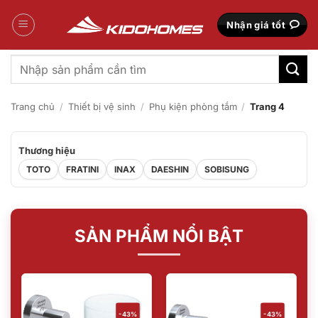
Bỏ
qua
Nhận giá tốt
nội
dung
Tìm
kiếm:
Trang chủ
/
Thiết bị vệ sinh
/
Phụ kiện phòng tắm
/
Trang 4
Thương hiệu
TOTO
FRATINI
INAX
DAESHIN
SOBISUNG
SẢN PHẨM NỔI BẬT
-43%
-43%