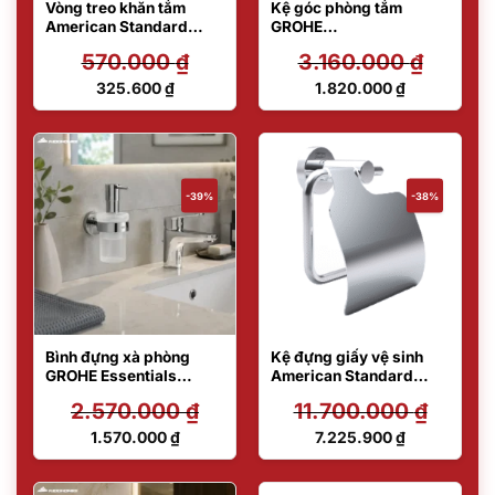
Vòng treo khăn tắm
Kệ góc phòng tắm
American Standard
GROHE
F52801-CHADY47
BauCosmopolitan
570.000
₫
3.160.000
₫
40663001
Giá
Giá
325.600
₫
1.820.000
₫
gốc
gốc
Giá
Giá
là:
là:
hiện
hiện
570.000 ₫.
3.160.000 ₫.
tại
tại
là:
là:
325.600 ₫.
1.820.000 ₫.
-39%
-38%
Bình đựng xà phòng
Kệ đựng giấy vệ sinh
GROHE Essentials
American Standard
40448001
C2011001-1MAS2B
2.570.000
₫
11.700.000
₫
Giá
Giá
1.570.000
₫
7.225.900
₫
gốc
gốc
Giá
Giá
là:
là:
hiện
hiện
2.570.000 ₫.
11.700.000 ₫.
tại
tại