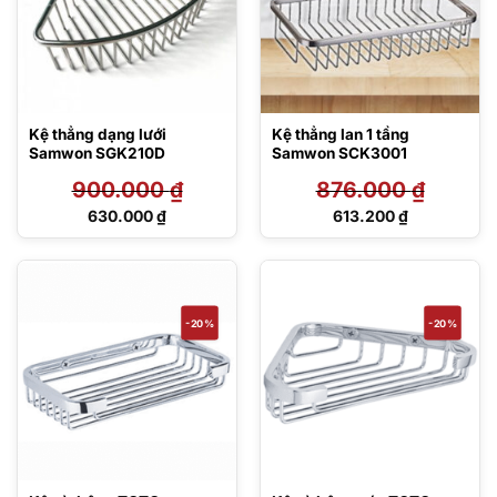
Kệ thẳng dạng lưới
Kệ thẳng lan 1 tầng
Samwon SGK210D
Samwon SCK3001
900.000
₫
876.000
₫
Giá
Giá
630.000
₫
613.200
₫
gốc
gốc
Giá
Giá
là:
là:
hiện
hiện
900.000 ₫.
876.000 ₫.
tại
tại
là:
là:
630.000 ₫.
613.200 ₫.
-20%
-20%