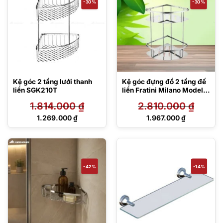
-30%
-30%
Kệ góc 2 tầng lưới thanh
Kệ góc đựng đồ 2 tầng đế
liền SGK210T
liền Fratini Milano Model
39070631
1.814.000
₫
2.810.000
₫
Giá
Giá
1.269.000
₫
1.967.000
₫
gốc
gốc
Giá
Giá
là:
là:
hiện
hiện
1.814.000 ₫.
2.810.000 ₫.
tại
tại
là:
là:
1.269.000 ₫.
1.967.000 ₫.
-42%
-14%