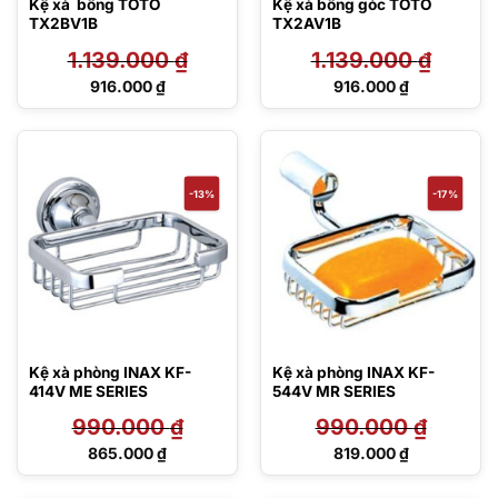
Kệ xà bông TOTO
Kệ xà bông góc TOTO
TX2BV1B
TX2AV1B
1.139.000
₫
1.139.000
₫
Giá
Giá
916.000
₫
916.000
₫
gốc
gốc
Giá
Giá
là:
là:
hiện
hiện
1.139.000 ₫.
1.139.000 ₫.
tại
tại
là:
là:
916.000 ₫.
916.000 ₫.
-13%
-17%
Kệ xà phòng INAX KF-
Kệ xà phòng INAX KF-
414V ME SERIES
544V MR SERIES
990.000
₫
990.000
₫
Giá
Giá
865.000
₫
819.000
₫
gốc
gốc
Giá
Giá
là:
là:
hiện
hiện