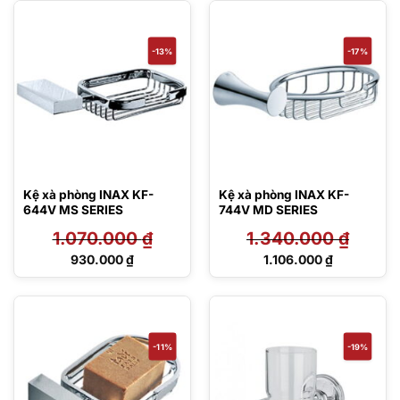
990.000 ₫.
990.000 ₫.
tại
tại
là:
là:
865.000 ₫.
819.000 ₫.
-13%
-17%
Kệ xà phòng INAX KF-
Kệ xà phòng INAX KF-
644V MS SERIES
744V MD SERIES
1.070.000
₫
1.340.000
₫
Giá
Giá
930.000
₫
1.106.000
₫
gốc
gốc
Giá
Giá
là:
là:
hiện
hiện
1.070.000 ₫.
1.340.000 ₫.
tại
tại
là:
là:
930.000 ₫.
1.106.000 ₫.
-11%
-19%