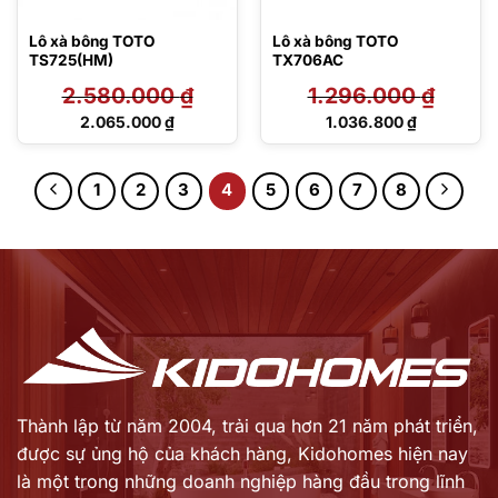
Lô xà bông TOTO
Lô xà bông TOTO
TS725(HM)
TX706AC
2.580.000
₫
1.296.000
₫
Giá
Giá
2.065.000
₫
1.036.800
₫
gốc
gốc
Giá
Giá
là:
là:
hiện
hiện
2.580.000 ₫.
1.296.000 ₫.
tại
tại
1
2
3
4
5
6
7
8
là:
là:
2.065.000 ₫.
1.036.800 ₫.
Thành lập từ năm 2004, trải qua hơn 21 năm phát triển,
được sự ủng hộ của khách hàng,
Kidohomes hiện nay
là một trong những doanh nghiệp hàng đầu trong lĩnh