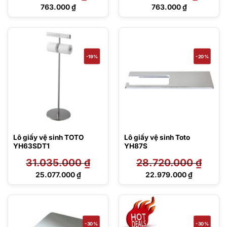
Giá
Giá
763.000
₫
763.000
₫
gốc
gốc
Giá
Giá
là:
là:
hiện
hiện
1.090.000 ₫.
1.090.000 ₫.
tại
tại
là:
là:
763.000 ₫.
763.000 ₫.
-19%
-20%
Lô giấy vệ sinh TOTO
Lô giấy vệ sinh Toto
YH63SDT1
YH87S
31.035.000
₫
28.720.000
₫
Giá
Giá
25.077.000
₫
22.979.000
₫
gốc
gốc
Giá
Giá
là:
là:
hiện
hiện
31.035.000 ₫.
28.720.000 ₫.
tại
tại
là:
là:
25.077.000 ₫.
22.979.000 ₫.
-30%
-30%