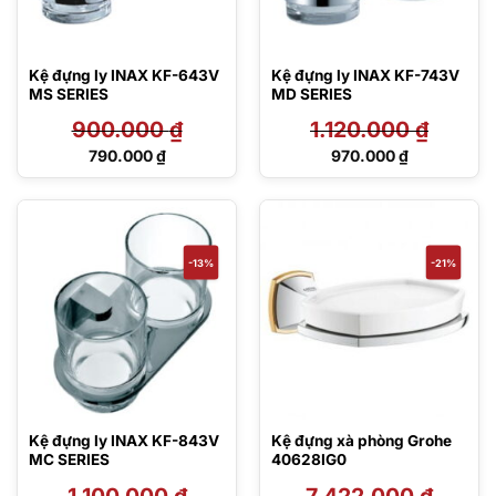
Kệ đựng ly INAX KF-643V
Kệ đựng ly INAX KF-743V
MS SERIES
MD SERIES
900.000
₫
1.120.000
₫
Giá
Giá
790.000
₫
970.000
₫
gốc
gốc
Giá
Giá
là:
là:
hiện
hiện
900.000 ₫.
1.120.000 ₫.
tại
tại
là:
là:
790.000 ₫.
970.000 ₫.
-13%
-21%
Kệ đựng ly INAX KF-843V
Kệ đựng xà phòng Grohe
MC SERIES
40628IG0
1.100.000
₫
7.422.000
₫