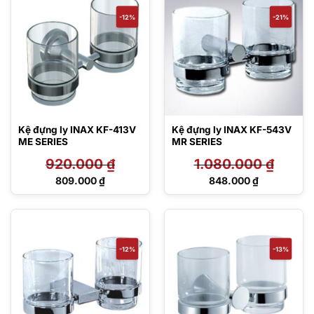
630.000 ₫.
325.600 ₫.
-12%
-21%
Kệ đựng ly INAX KF-413V
Kệ đựng ly INAX KF-543V
ME SERIES
MR SERIES
920.000
₫
1.080.000
₫
Giá
Giá
809.000
₫
848.000
₫
gốc
gốc
Giá
Giá
là:
là:
hiện
hiện
920.000 ₫.
1.080.000 ₫.
tại
tại
là:
là:
809.000 ₫.
848.000 ₫.
-12%
-13%