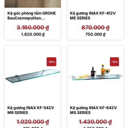
Kệ góc phòng tắm GROHE
Kệ gương INAX KF-412V
BauCosmopolitan
ME SERIES
40663001
3.160.000
₫
870.000
₫
Giá
Giá
1.820.000
₫
750.000
₫
gốc
gốc
Giá
Giá
là:
là:
hiện
hiện
3.160.000 ₫.
870.000 ₫.
tại
tại
là:
là:
1.820.000 ₫.
750.000 ₫.
-20%
-13%
Kệ gương INAX KF-542V
Kệ gương INAX KF-642V
MR SERIES
MS SERIES
1.020.000
₫
1.430.000
₫