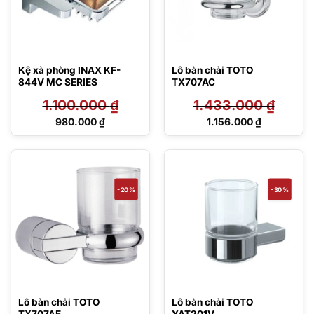
Kệ xà phòng INAX KF-
Lô bàn chải TOTO
844V MC SERIES
TX707AC
1.100.000
₫
1.433.000
₫
Giá
Giá
980.000
₫
1.156.000
₫
gốc
gốc
Giá
Giá
là:
là:
hiện
hiện
1.100.000 ₫.
1.433.000 ₫.
tại
tại
là:
là:
980.000 ₫.
1.156.000 ₫.
-20%
-30%
Lô bàn chải TOTO
Lô bàn chải TOTO