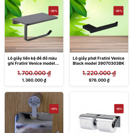
là:
là:
1.192.000 ₫.
987.000 ₫.
-20%
-20%
Lô giấy liền kệ để đồ màu
Lô giấy phơi Fratini Venice
ghi Fratini Venice model
Black model 39070303BK
39070335GY
1.700.000
₫
1.220.000
₫
Giá
Giá
1.360.000
₫
976.000
₫
gốc
gốc
Giá
Giá
là:
là:
hiện
hiện
1.700.000 ₫.
1.220.000 ₫.
tại
tại
là:
là:
1.360.000 ₫.
976.000 ₫.
-13%
-19%