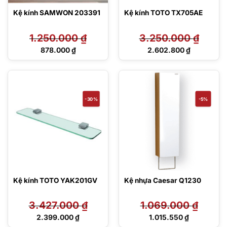
Kệ kính SAMWON 203391
Kệ kính TOTO TX705AE
1.250.000
₫
3.250.000
₫
Giá
Giá
878.000
₫
2.602.800
₫
gốc
gốc
Giá
Giá
là:
là:
hiện
hiện
1.250.000 ₫.
3.250.000 ₫.
tại
tại
là:
là:
878.000 ₫.
2.602.800 ₫.
-30%
-5%
Kệ kính TOTO YAK201GV
Kệ nhựa Caesar Q1230
3.427.000
₫
1.069.000
₫
Giá
Giá
2.399.000
₫
1.015.550
₫
gốc
gốc
Giá
Giá