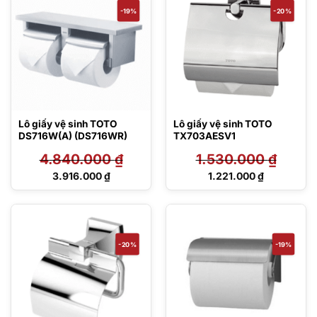
-19%
-20%
Lô giấy vệ sinh TOTO
Lô giấy vệ sinh TOTO
DS716W(A) (DS716WR)
TX703AESV1
4.840.000
₫
1.530.000
₫
Giá
Giá
3.916.000
₫
1.221.000
₫
gốc
gốc
Giá
Giá
là:
là:
hiện
hiện
4.840.000 ₫.
1.530.000 ₫.
tại
tại
là:
là:
3.916.000 ₫.
1.221.000 ₫.
-20%
-19%