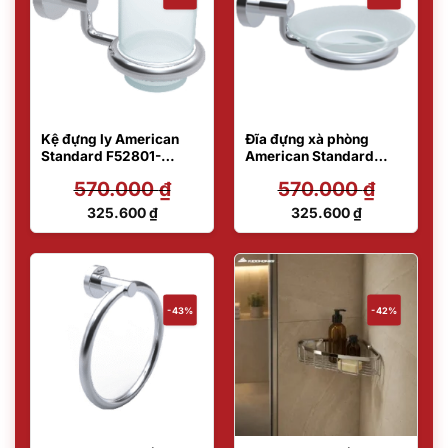
Kệ đựng ly American
Đĩa đựng xà phòng
Standard F52801-
American Standard
CHADY44
F52801-CHADY42
570.000
₫
570.000
₫
Giá
Giá
325.600
₫
325.600
₫
gốc
gốc
Giá
Giá
là:
là:
hiện
hiện
570.000 ₫.
570.000 ₫.
tại
tại
là:
là:
325.600 ₫.
325.600 ₫.
-43%
-42%