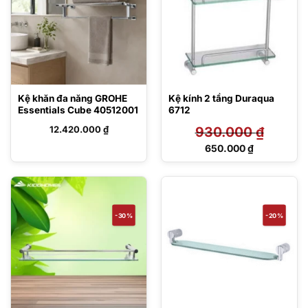
Kệ khăn đa năng GROHE
Kệ kính 2 tầng Duraqua
Essentials Cube 40512001
6712
12.420.000
₫
930.000
₫
Giá
650.000
₫
gốc
Giá
là:
hiện
930.000 ₫.
tại
là:
650.000 ₫.
-30%
-20%