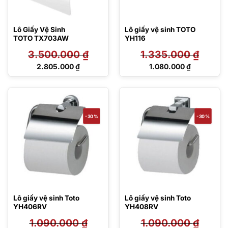
Lô Giấy Vệ Sinh
Lô giấy vệ sinh TOTO
TOTO TX703AW
YH116
3.500.000
₫
1.335.000
₫
Giá
Giá
2.805.000
₫
1.080.000
₫
gốc
gốc
Giá
Giá
là:
là:
hiện
hiện
3.500.000 ₫.
1.335.000 ₫.
tại
tại
là:
là:
2.805.000 ₫.
1.080.000 ₫.
-30%
-30%
Lô giấy vệ sinh Toto
Lô giấy vệ sinh Toto
YH406RV
YH408RV
1.090.000
₫
1.090.000
₫