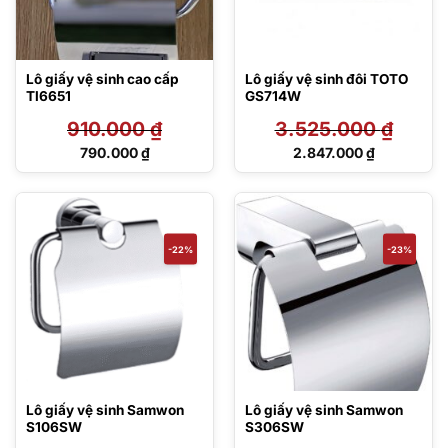
Lô giấy vệ sinh cao cấp
Lô giấy vệ sinh đôi TOTO
Tl6651
GS714W
910.000
₫
3.525.000
₫
Giá
Giá
790.000
₫
2.847.000
₫
gốc
gốc
Giá
Giá
là:
là:
hiện
hiện
910.000 ₫.
3.525.000 ₫.
tại
tại
là:
là:
790.000 ₫.
2.847.000 ₫.
-22%
-23%
Lô giấy vệ sinh Samwon
Lô giấy vệ sinh Samwon
S106SW
S306SW