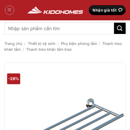
Bỏ
qua
Nhận giá tốt
nội
dung
Tìm
kiếm:
Trang chủ
/
Thiết bị vệ sinh
/
Phụ kiện phòng tắm
/
Thanh treo
khăn tắm
/
Thanh treo khăn tắm Inax
-28%