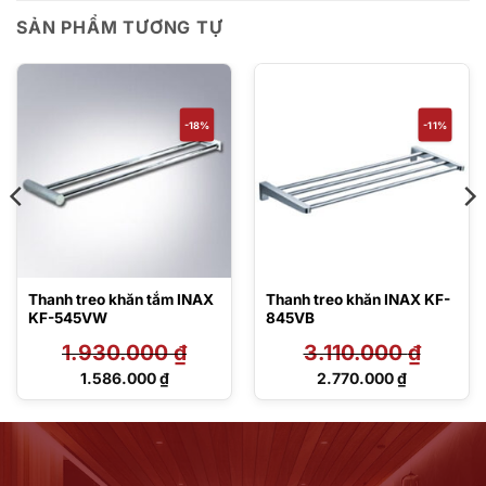
SẢN PHẨM TƯƠNG TỰ
-18%
-11%
Thanh treo khăn tắm INAX
Thanh treo khăn INAX KF-
KF-545VW
845VB
1.930.000
₫
3.110.000
₫
Giá
Giá
1.586.000
₫
2.770.000
₫
gốc
gốc
Giá
Giá
là:
là:
hiện
hiện
1.930.000 ₫.
3.110.000 ₫.
tại
tại
là:
là:
1.586.000 ₫.
2.770.000 ₫.