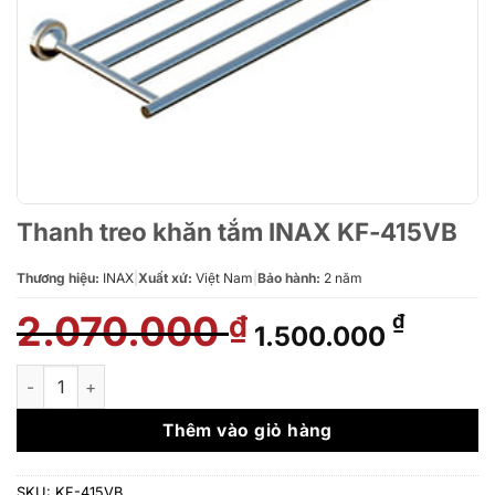
Thanh treo khăn tắm INAX KF-415VB
Thương hiệu:
INAX
|
Xuất xứ:
Việt Nam
|
Bảo hành:
2 năm
2.070.000
Giá
Giá
₫
₫
1.500.000
gốc
hiện
là:
tại
Thanh treo khăn tắm INAX KF-415VB số lượng
2.070.000 ₫.
là:
1.500.
Thêm vào giỏ hàng
SKU:
KF-415VB