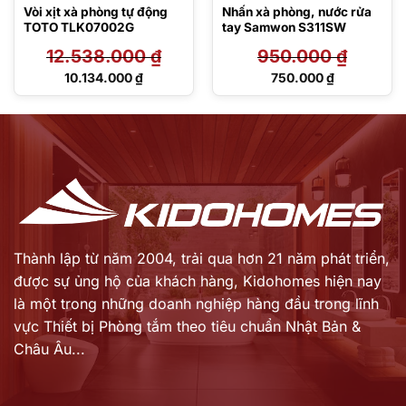
Vòi xịt xà phòng tự động
Nhấn xà phòng, nước rửa
TOTO TLK07002G
tay Samwon S311SW
12.538.000
₫
950.000
₫
Giá
Giá
10.134.000
₫
750.000
₫
gốc
gốc
Giá
Giá
là:
là:
hiện
hiện
12.538.000 ₫.
950.000 ₫.
tại
tại
là:
là:
10.134.000 ₫.
750.000 ₫.
Thành lập từ năm 2004, trải qua hơn 21 năm phát triển,
được sự ủng hộ của khách hàng,
Kidohomes hiện nay
là một trong những doanh nghiệp hàng đầu trong lĩnh
vực Thiết bị Phòng tắm theo tiêu chuẩn Nhật Bản &
Châu Âu...