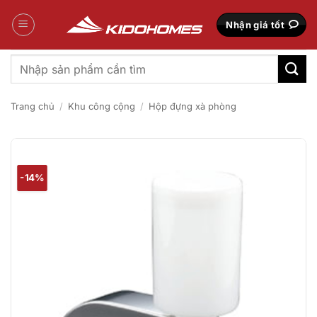
Bỏ
qua
Nhận giá tốt
nội
dung
Tìm
kiếm:
Trang chủ
/
Khu công cộng
/
Hộp đựng xà phòng
-14%