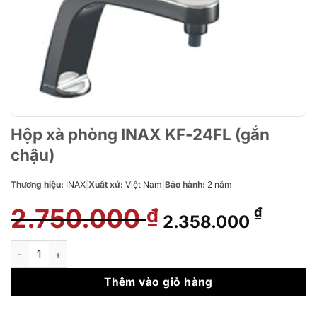
Hộp xà phòng INAX KF-24FL (gắn
chậu)
Thương hiệu:
INAX
|
Xuất xứ:
Việt Nam
|
Bảo hành:
2 năm
2.750.000
Giá
Giá
₫
₫
2.358.000
gốc
hiện
là:
tại
Hộp xà phòng INAX KF-24FL (gắn chậu) số lượng
2.750.000 ₫.
là:
2.358.
Thêm vào giỏ hàng