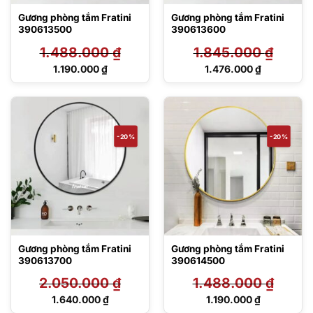
Gương phòng tắm Fratini
Gương phòng tắm Fratini
390613500
390613600
1.488.000
₫
1.845.000
₫
Giá
Giá
1.190.000
₫
1.476.000
₫
gốc
gốc
Giá
Giá
là:
là:
hiện
hiện
1.488.000 ₫.
1.845.000 ₫.
tại
tại
là:
là:
1.190.000 ₫.
1.476.000 ₫.
-20%
-20%
Gương phòng tắm Fratini
Gương phòng tắm Fratini
390613700
390614500
2.050.000
₫
1.488.000
₫
Giá
Giá
1.640.000
₫
1.190.000
₫
gốc
gốc
Giá
Giá