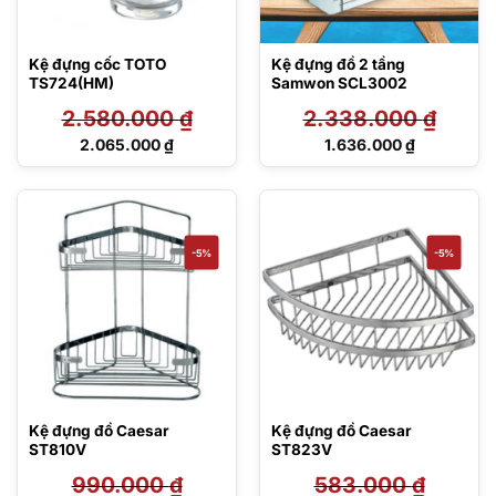
Kệ đựng cốc TOTO
Kệ đựng đồ 2 tầng
TS724(HM)
Samwon SCL3002
2.580.000
₫
2.338.000
₫
Giá
Giá
2.065.000
₫
1.636.000
₫
gốc
gốc
Giá
Giá
là:
là:
hiện
hiện
2.580.000 ₫.
2.338.000 ₫.
tại
tại
là:
là:
2.065.000 ₫.
1.636.000 ₫.
-5%
-5%
Kệ đựng đồ Caesar
Kệ đựng đồ Caesar
ST810V
ST823V
990.000
₫
583.000
₫