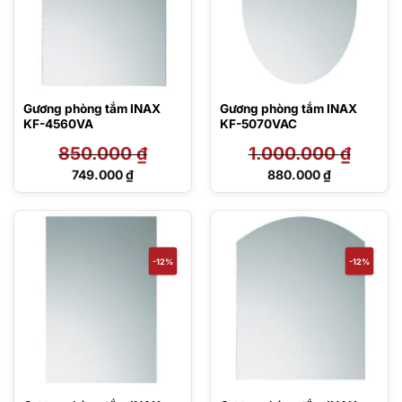
Gương phòng tắm INAX
Gương phòng tắm INAX
KF-4560VA
KF-5070VAC
850.000
₫
1.000.000
₫
Giá
Giá
749.000
₫
880.000
₫
gốc
gốc
Giá
Giá
là:
là:
hiện
hiện
850.000 ₫.
1.000.000 ₫.
tại
tại
là:
là:
749.000 ₫.
880.000 ₫.
-12%
-12%