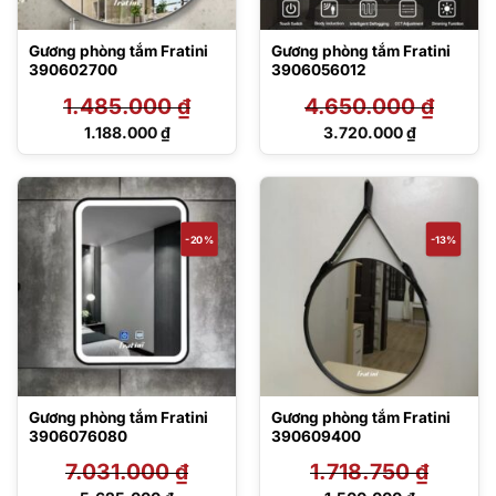
Gương phòng tắm Fratini
Gương phòng tắm Fratini
390602700
3906056012
1.485.000
₫
4.650.000
₫
Giá
Giá
1.188.000
₫
3.720.000
₫
gốc
gốc
Giá
Giá
là:
là:
hiện
hiện
1.485.000 ₫.
4.650.000 ₫.
tại
tại
là:
là:
1.188.000 ₫.
3.720.000 ₫.
-20%
-13%
Gương phòng tắm Fratini
Gương phòng tắm Fratini
3906076080
390609400
7.031.000
₫
1.718.750
₫