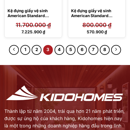
Kệ đựng giấy vệ sinh
Kệ đựng giấy vệ sinh
American Standard
American Standard
C2011001-1MAS2B
F51387-CHADY55
11.700.000
₫
800.000
₫
Giá
Giá
7.225.900
₫
570.900
₫
gốc
gốc
Giá
Giá
là:
là:
hiện
hiện
11.700.000 ₫.
800.000 ₫.
tại
tại
1
2
3
4
5
6
7
8
là:
là:
7.225.900 ₫.
570.900 ₫.
Thành lập từ năm 2004, trải qua hơn 21 năm phát triển,
được sự ủng hộ của khách hàng,
Kidohomes hiện nay
là một trong những doanh nghiệp hàng đầu trong lĩnh