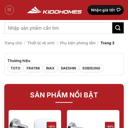
Bỏ
qua
Nhận giá tốt
nội
dung
Tìm
kiếm:
Trang chủ
/
Thiết bị vệ sinh
/
Phụ kiện phòng tắm
/
Trang 3
Thương hiệu
TOTO
FRATINI
INAX
DAESHIN
SOBISUNG
SẢN PHẨM NỔI BẬT
-43%
-43%