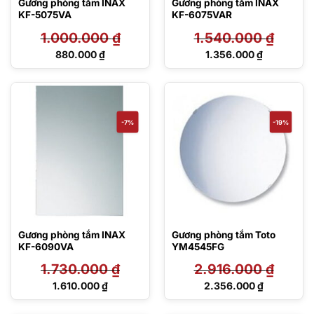
Gương phòng tắm INAX
Gương phòng tắm INAX
KF-5075VA
KF-6075VAR
1.000.000
₫
1.540.000
₫
Giá
Giá
880.000
₫
1.356.000
₫
gốc
gốc
Giá
Giá
là:
là:
hiện
hiện
1.000.000 ₫.
1.540.000 ₫.
tại
tại
là:
là:
880.000 ₫.
1.356.000 ₫.
-7%
-19%
Gương phòng tắm INAX
Gương phòng tắm Toto
KF-6090VA
YM4545FG
1.730.000
₫
2.916.000
₫
Giá
Giá
1.610.000
₫
2.356.000
₫
gốc
gốc
Giá
Giá
là:
là:
hiện
hiện