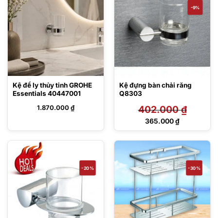
-9%
Kệ để ly thủy tinh GROHE
Kệ đựng bàn chải răng
Essentials 40447001
Q8303
1.870.000
₫
402.000
₫
Giá
365.000
₫
gốc
Giá
là:
hiện
402.000 ₫.
tại
là:
365.000 ₫.
-20%
-30%