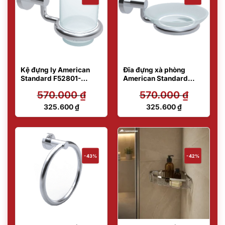
Kệ đựng ly American
Đĩa đựng xà phòng
Standard F52801-
American Standard
CHADY44
F52801-CHADY42
570.000
₫
570.000
₫
Giá
Giá
325.600
₫
325.600
₫
gốc
gốc
Giá
Giá
là:
là:
hiện
hiện
570.000 ₫.
570.000 ₫.
tại
tại
là:
là:
325.600 ₫.
325.600 ₫.
-43%
-42%