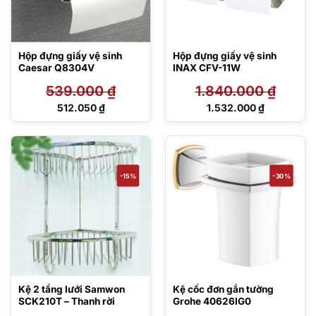
Hộp đựng giấy vệ sinh
Hộp đựng giấy vệ sinh
Caesar Q8304V
INAX CFV-11W
539.000
₫
1.840.000
₫
Giá
Giá
512.050
₫
1.532.000
₫
gốc
gốc
Giá
Giá
là:
là:
hiện
hiện
539.000 ₫.
1.840.000 ₫.
tại
tại
là:
là:
512.050 ₫.
1.532.000 ₫.
-15%
-30%
Kệ 2 tầng lưới Samwon
Kệ cốc đơn gắn tường
SCK210T – Thanh rời
Grohe 40626IG0