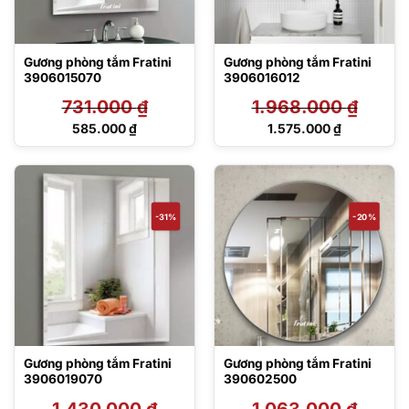
Gương phòng tắm Fratini
Gương phòng tắm Fratini
3906015070
3906016012
731.000
₫
1.968.000
₫
Giá
Giá
585.000
₫
1.575.000
₫
gốc
gốc
Giá
Giá
là:
là:
hiện
hiện
731.000 ₫.
1.968.000 ₫.
tại
tại
là:
là:
585.000 ₫.
1.575.000 ₫.
-31%
-20%
Gương phòng tắm Fratini
Gương phòng tắm Fratini
3906019070
390602500
1.430.000
₫
1.063.000
₫