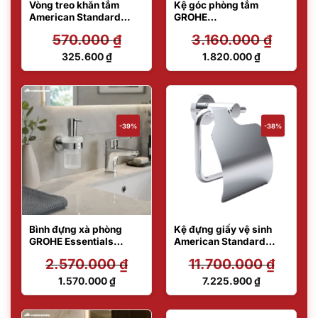
Vòng treo khăn tắm
Kệ góc phòng tắm
American Standard
GROHE
F52801-CHADY47
BauCosmopolitan
570.000
₫
3.160.000
₫
40663001
Giá
Giá
325.600
₫
1.820.000
₫
gốc
gốc
Giá
Giá
là:
là:
hiện
hiện
570.000 ₫.
3.160.000 ₫.
tại
tại
là:
là:
325.600 ₫.
1.820.000 ₫.
-39%
-38%
Bình đựng xà phòng
Kệ đựng giấy vệ sinh
GROHE Essentials
American Standard
40448001
C2011001-1MAS2B
2.570.000
₫
11.700.000
₫
Giá
Giá
1.570.000
₫
7.225.900
₫
gốc
gốc
Giá
Giá
là:
là:
hiện
hiện
2.570.000 ₫.
11.700.000 ₫.
tại
tại