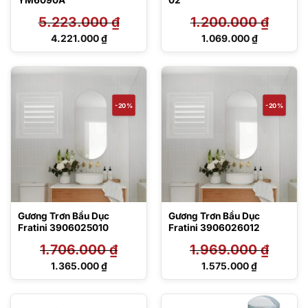
YM6090A
02
5.223.000
₫
1.200.000
₫
Giá
Giá
4.221.000
₫
1.069.000
₫
gốc
gốc
Giá
Giá
là:
là:
hiện
hiện
5.223.000 ₫.
1.200.000 ₫.
tại
tại
là:
là:
4.221.000 ₫.
1.069.000 ₫.
-20%
-20%
Gương Trơn Bầu Dục
Gương Trơn Bầu Dục
Fratini 3906025010
Fratini 3906026012
1.706.000
₫
1.969.000
₫
Giá
Giá
1.365.000
₫
1.575.000
₫
gốc
gốc
Giá
Giá
là:
là:
hiện
hiện
1.706.000 ₫.
1.969.000 ₫.
tại
tại