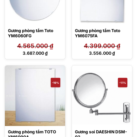
Gương phòng tắm Toto
Gương phòng tắm Toto
YM6060FG
YM6075FA
4.565.000
₫
4.399.000
₫
Giá
Giá
3.687.000
₫
3.556.000
₫
gốc
gốc
Giá
Giá
là:
là:
hiện
hiện
4.565.000 ₫.
4.399.000 ₫.
tại
tại
là:
là:
3.687.000 ₫.
3.556.000 ₫.
-19%
-11%
Gương phòng tắm TOTO
Gương soi DAESHIN DSM-