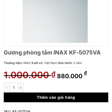
Gương phòng tắm INAX KF-5075VA
Thương hiệu:
INAX
|
Xuất xứ:
Việt Nam
|
Bảo hành:
2 năm
1.000.000
Giá
Giá
₫
₫
880.000
gốc
hiện
là:
tại
Gương phòng tắm INAX KF-5075VA số lượng
1.000.000 ₫.
là:
880.000
Thêm vào giỏ hàng
SKU:
KF-5075VA