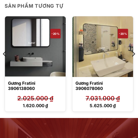
SẢN PHẨM TƯƠNG TỰ
-20%
-20%
Gương Fratini
Gương Fratini
3906138060
3906078060
2.025.000
₫
7.031.000
₫
Giá
Giá
1.620.000
₫
5.625.000
₫
gốc
gốc
Giá
Giá
là:
là:
hiện
hiện
2.025.000 ₫.
7.031.000 ₫.
tại
tại
là:
là:
1.620.000 ₫.
5.625.000 ₫.