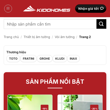
Bỏ
qua
Nhận giá tốt
nội
dung
Tìm
kiếm:
Trang chủ
/
Thiết bị âm tường
/
Vòi âm tường
/
Trang 2
Thương hiệu
TOTO
FRATINI
GROHE
KLUDI
INAX
SẢN PHẨM NỔI BẬT
-19%
-20%