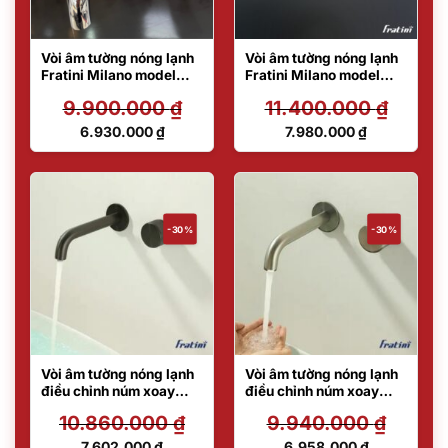
Vòi âm tường nóng lạnh
Vòi âm tường nóng lạnh
Fratini Milano model
Fratini Milano model
39041614
39041616GY
9.900.000
₫
11.400.000
₫
Giá
Giá
6.930.000
₫
7.980.000
₫
gốc
gốc
Giá
Giá
là:
là:
hiện
hiện
9.900.000 ₫.
11.400.000 ₫.
tại
tại
là:
là:
6.930.000 ₫.
7.980.000 ₫.
-30%
-30%
Vòi âm tường nóng lạnh
Vòi âm tường nóng lạnh
điều chỉnh núm xoay
điều chỉnh núm xoay
Fratini Venice Black
Fratini Venice Black
10.860.000
₫
9.940.000
₫
model 39041602BK
model 39041610
Giá
Giá
7.602.000
₫
6.958.000
₫