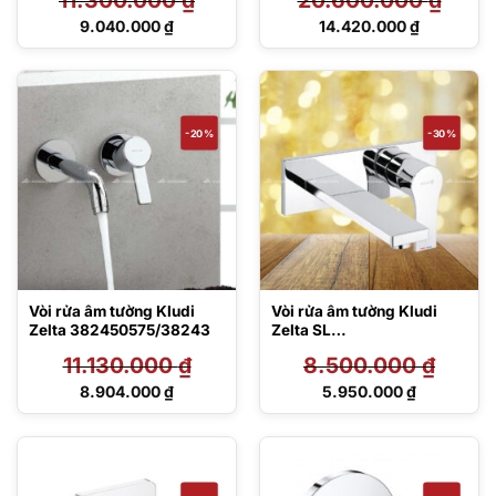
Giá
Giá
9.040.000
₫
14.420.000
₫
gốc
gốc
Giá
Giá
là:
là:
hiện
hiện
11.300.000 ₫.
20.600.000 ₫.
tại
tại
là:
là:
9.040.000 ₫.
14.420.000 ₫.
-20%
-30%
Vòi rửa âm tường Kludi
Vòi rửa âm tường Kludi
Zelta 382450575/38243
Zelta SL
482470565/38243
11.130.000
₫
8.500.000
₫
Giá
Giá
8.904.000
₫
5.950.000
₫
gốc
gốc
Giá
Giá
là:
là:
hiện
hiện
11.130.000 ₫.
8.500.000 ₫.
tại
tại
là:
là:
8.904.000 ₫.
5.950.000 ₫.