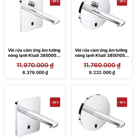
-30%
-30%
Vòi rửa cảm ứng âm tường
Vòi rửa cảm ứng âm tường
nóng lạnh Kludi 3850005
nóng lạnh Kludi 3850105
Zenta
Zenta
11.970.000
₫
11.760.000
₫
Giá
Giá
8.379.000
₫
8.232.000
₫
gốc
gốc
Giá
Giá
là:
là:
hiện
hiện
11.970.000 ₫.
11.760.000 ₫.
tại
tại
là:
là:
8.379.000 ₫.
8.232.000 ₫.
-30%
-30%