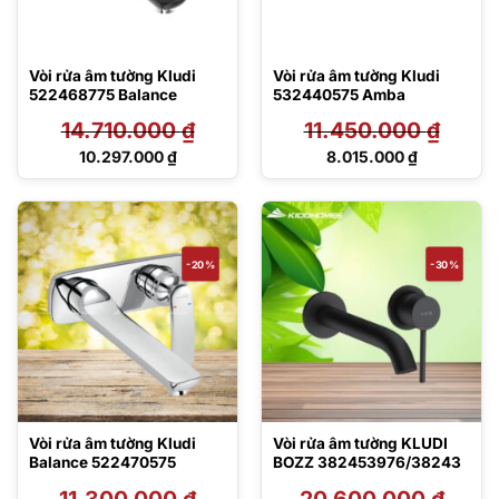
Vòi rửa âm tường Kludi
Vòi rửa âm tường Kludi
522468775 Balance
532440575 Amba
14.710.000
₫
11.450.000
₫
Giá
Giá
10.297.000
₫
8.015.000
₫
gốc
gốc
Giá
Giá
là:
là:
hiện
hiện
14.710.000 ₫.
11.450.000 ₫.
tại
tại
là:
là:
10.297.000 ₫.
8.015.000 ₫.
-20%
-30%
Vòi rửa âm tường Kludi
Vòi rửa âm tường KLUDI
Balance 522470575
BOZZ 382453976/38243
11.300.000
₫
20.600.000
₫