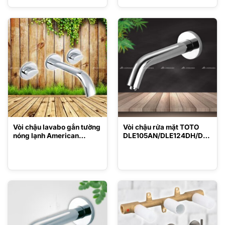
Vòi chậu lavabo gắn tường
Vòi chậu rửa mặt TOTO
nóng lạnh American
DLE105AN/DLE124DH/DLE
Standard WF-3234
424SMA/DN010