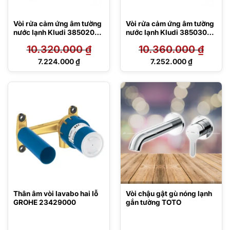
Vòi rửa cảm ứng âm tường
Vòi rửa cảm ứng âm tường
nước lạnh Kludi 3850205
nước lạnh Kludi 3850305
Zenta
Zenta
10.320.000
₫
10.360.000
₫
Giá
Giá
7.224.000
₫
7.252.000
₫
gốc
gốc
Giá
Giá
là:
là:
hiện
hiện
10.320.000 ₫.
10.360.000 ₫.
tại
tại
là:
là:
7.224.000 ₫.
7.252.000 ₫.
Thân âm vòi lavabo hai lỗ
Vòi chậu gật gù nóng lạnh
GROHE 23429000
gắn tường TOTO