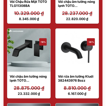
Vòi Chậu Rửa Mặt TOTO
Vòi chậu âm tường nóng
TLG11308BA
lạnh TOTO
TLG07307BB#MBL
10.329.000
₫
28.237.000
₫
Giá
Giá
8.345.000
₫
22.820.000
₫
gốc
gốc
Giá
Giá
là:
là:
hiện
hiện
10.329.000 ₫.
28.237.000 ₫.
tại
tại
là:
là:
8.345.000 ₫.
22.820.000 ₫.
-19%
-30%
Vòi chậu âm tường nóng
Vòi rửa âm tường Kludi
lạnh TOTO
382443976 Bozz
TLG08308BA#MBL
28.875.000
₫
8.810.000
₫
Giá
Giá
23.332.000
₫
6.167.000
₫
gốc
gốc
Giá
Giá
là:
là:
hiện
hiện
28.875.000 ₫.
8.810.000 ₫.
tại
tại