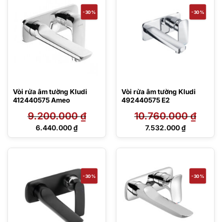
5.166.000 ₫.
6.167.000 ₫.
-30%
-30%
Vòi rửa âm tường Kludi
Vòi rửa âm tường Kludi
412440575 Ameo
492440575 E2
9.200.000
₫
10.760.000
₫
Giá
Giá
6.440.000
₫
7.532.000
₫
gốc
gốc
Giá
Giá
là:
là:
hiện
hiện
9.200.000 ₫.
10.760.000 ₫.
tại
tại
là:
là:
6.440.000 ₫.
7.532.000 ₫.
-30%
-30%