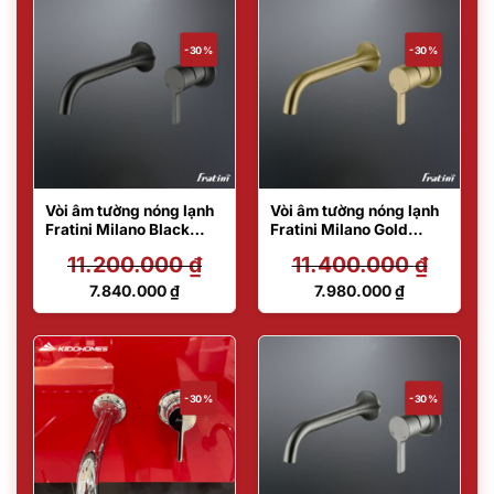
là:
là:
23.332.000 ₫.
6.167.000 ₫.
-30%
-30%
Vòi âm tường nóng lạnh
Vòi âm tường nóng lạnh
Fratini Milano Black
Fratini Milano Gold
model 39041615BK
model 39041617GL
11.200.000
₫
11.400.000
₫
Giá
Giá
7.840.000
₫
7.980.000
₫
gốc
gốc
Giá
Giá
là:
là:
hiện
hiện
11.200.000 ₫.
11.400.000 ₫.
tại
tại
là:
là:
7.840.000 ₫.
7.980.000 ₫.
-30%
-30%