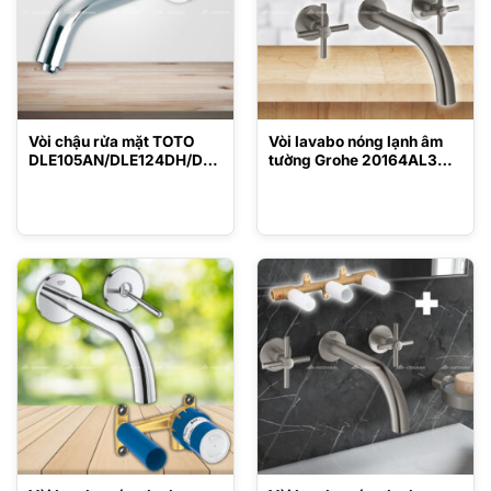
Vòi chậu rửa mặt TOTO
Vòi lavabo nóng lạnh âm
DLE105AN/DLE124DH/DN
tường Grohe 20164AL3
010
kèm bộ âm 29025000