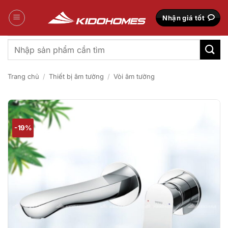
Bỏ
qua
Nhận giá tốt
nội
dung
Tìm
kiếm:
Trang chủ
/
Thiết bị âm tường
/
Vòi âm tường
-19%