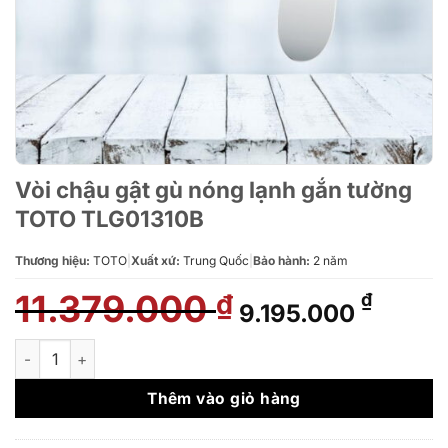
Vòi chậu gật gù nóng lạnh gắn tường
TOTO TLG01310B
Thương hiệu:
TOTO
|
Xuất xứ:
Trung Quốc
|
Bảo hành:
2 năm
11.379.000
Giá
Giá
₫
₫
9.195.000
gốc
hiện
là:
tại
Vòi chậu gật gù nóng lạnh gắn tường TOTO TLG01310B số lượ
11.379.000 ₫.
là:
9.195.
Thêm vào giỏ hàng