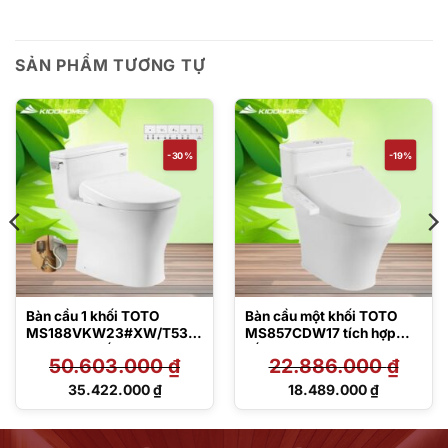
SẢN PHẨM TƯƠNG TỰ
-30%
-19%
Bàn cầu 1 khối TOTO
Bàn cầu một khối TOTO
MS188VKW23#XW/T53P1
MS857CDW17 tích hợp
00VR kèm nắp rửa điện tử
nắp rửa điện tử Washlet
50.603.000
₫
22.886.000
₫
TCF47360GAA
C2 – TCF23460AAA
Giá
Giá
35.422.000
₫
18.489.000
₫
gốc
gốc
Giá
Giá
là:
là:
hiện
hiện
50.603.000 ₫.
22.886.000 ₫.
tại
tại