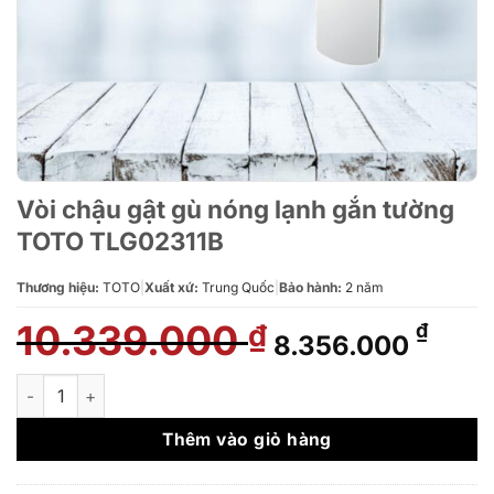
Vòi chậu gật gù nóng lạnh gắn tường
TOTO TLG02311B
Thương hiệu:
TOTO
|
Xuất xứ:
Trung Quốc
|
Bảo hành:
2 năm
10.339.000
Giá
Giá
₫
₫
8.356.000
gốc
hiện
là:
tại
Vòi chậu gật gù nóng lạnh gắn tường TOTO TLG02311B số lượ
10.339.000 ₫.
là:
8.35
Thêm vào giỏ hàng