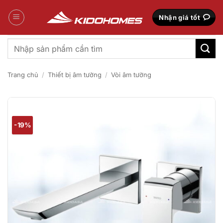
Bỏ
qua
Nhận giá tốt
nội
dung
Tìm
kiếm:
Trang chủ
/
Thiết bị âm tường
/
Vòi âm tường
-19%