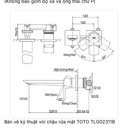
(Không bao gồm bộ xả và ống thải chữ P)
Bản vẽ kỹ thuật vòi chậu rửa mặt TOTO TLG02311B