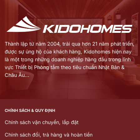
là:
là:
35.422.000 ₫.
18.489.000 ₫.
Thành lập từ năm 2004, trải qua hơn 21 năm phát triển,
được sự ủng hộ của khách hàng,
Kidohomes hiện nay
là một trong những doanh nghiệp hàng đầu trong lĩnh
vực Thiết bị Phòng tắm theo tiêu chuẩn Nhật Bản &
Châu Âu...
CHÍNH SÁCH & QUY ĐỊNH
Chính sách vận chuyển, lắp đặt
Chính sách đổi, trả hàng và hoàn tiền