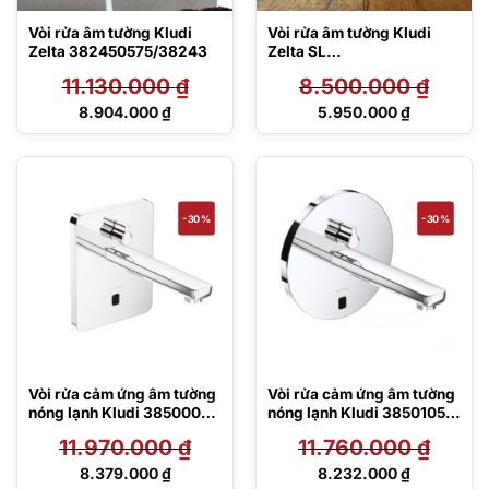
Vòi rửa âm tường Kludi
Vòi rửa âm tường Kludi
Zelta 382450575/38243
Zelta SL
482470565/38243
11.130.000
₫
8.500.000
₫
Giá
Giá
8.904.000
₫
5.950.000
₫
gốc
gốc
Giá
Giá
là:
là:
hiện
hiện
11.130.000 ₫.
8.500.000 ₫.
tại
tại
là:
là:
8.904.000 ₫.
5.950.000 ₫.
-30%
-30%
Vòi rửa cảm ứng âm tường
Vòi rửa cảm ứng âm tường
nóng lạnh Kludi 3850005
nóng lạnh Kludi 3850105
Zenta
Zenta
11.970.000
₫
11.760.000
₫
Giá
Giá
8.379.000
₫
8.232.000
₫
gốc
gốc