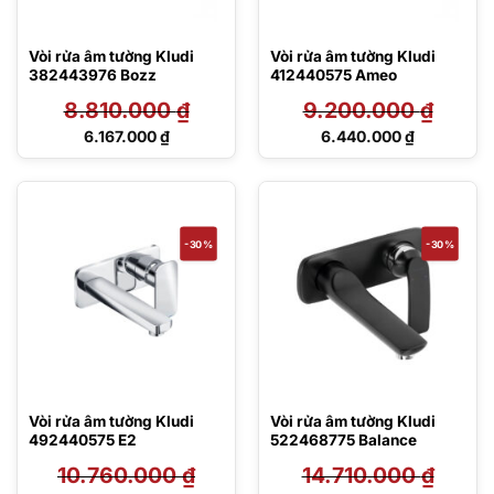
Vòi rửa âm tường Kludi
Vòi rửa âm tường Kludi
382443976 Bozz
412440575 Ameo
8.810.000
₫
9.200.000
₫
Giá
Giá
6.167.000
₫
6.440.000
₫
gốc
gốc
Giá
Giá
là:
là:
hiện
hiện
8.810.000 ₫.
9.200.000 ₫.
tại
tại
là:
là:
6.167.000 ₫.
6.440.000 ₫.
-30%
-30%
Vòi rửa âm tường Kludi
Vòi rửa âm tường Kludi
492440575 E2
522468775 Balance
10.760.000
₫
14.710.000
₫