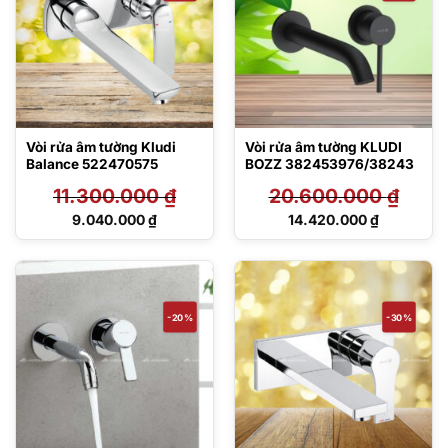
Vòi rửa âm tường Kludi
Vòi rửa âm tường KLUDI
Balance 522470575
BOZZ 382453976/38243
11.300.000
₫
20.600.000
₫
Giá
Giá
9.040.000
₫
14.420.000
₫
gốc
gốc
Giá
Giá
là:
là:
hiện
hiện
11.300.000 ₫.
20.600.000 ₫.
tại
tại
là:
là:
9.040.000 ₫.
14.420.000 ₫.
-20%
-30%