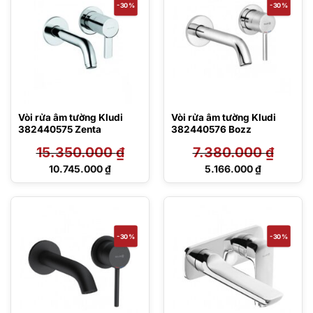
-30%
-30%
Vòi rửa âm tường Kludi
Vòi rửa âm tường Kludi
382440575 Zenta
382440576 Bozz
15.350.000
₫
7.380.000
₫
Giá
Giá
10.745.000
₫
5.166.000
₫
gốc
gốc
Giá
Giá
là:
là:
hiện
hiện
15.350.000 ₫.
7.380.000 ₫.
tại
tại
là:
là:
10.745.000 ₫.
5.166.000 ₫.
-30%
-30%