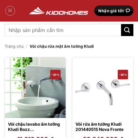
Bỏ
qua
Nhận giá tốt
nội
dung
Tìm
kiếm:
Trang chủ
/
Vòi chậu rửa mặt âm tường Kludi
-20%
-30%
Vòi chậu lavabo âm tường
Vòi rửa âm tường Kludi
Kludi Bozz
201440515 Nova Fronte
382440576/38243