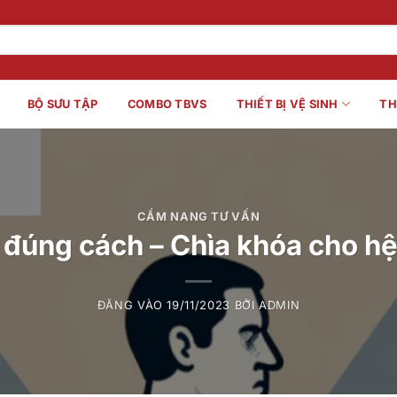
BỘ SƯU TẬP
COMBO TBVS
THIẾT BỊ VỆ SINH
TH
CẨM NANG TƯ VẤN
 đúng cách – Chìa khóa cho h
ĐĂNG VÀO
19/11/2023
BỞI
ADMIN