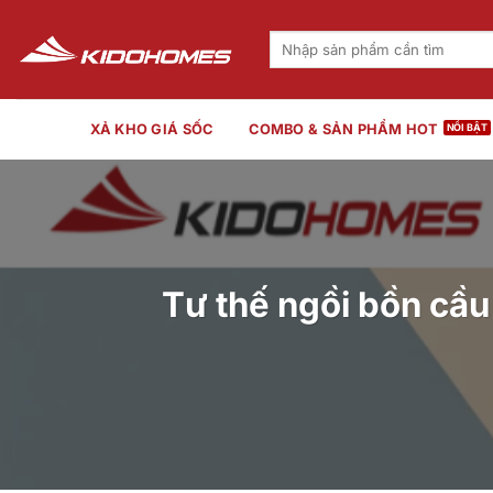
Bỏ
qua
Tìm
kiếm:
nội
dung
XẢ KHO GIÁ SỐC
COMBO & SẢN PHẨM HOT
Tư thế ngồi bồn cầu