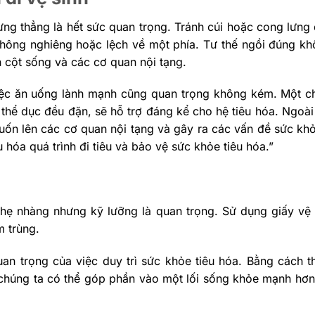
 lưng thẳng là hết sức quan trọng. Tránh cúi hoặc cong lưn
hông nghiêng hoặc lệch về một phía. Tư thế ngồi đúng không
 cột sống và các cơ quan nội tạng.
việc ăn uống lành mạnh cũng quan trọng không kém. Một c
hể dục đều đặn, sẽ hỗ trợ đáng kể cho hệ tiêu hóa. Ngoài r
ốn lên các cơ quan nội tạng và gây ra các vấn đề sức khỏe
 hóa quá trình đi tiêu và bảo vệ sức khỏe tiêu hóa.”
 nhẹ nhàng nhưng kỹ lưỡng là quan trọng. Sử dụng giấy v
m trùng.
an trọng của việc duy trì sức khỏe tiêu hóa. Bằng cách t
chúng ta có thể góp phần vào một lối sống khỏe mạnh hơn