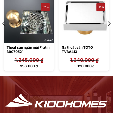
-20%
-20%
Thoát sàn ngăn mùi Fratini
Ga thoát sàn TOTO
39070521
TVBA413
1.245.000
₫
1.640.000
₫
Giá
Giá
996.000
₫
1.320.000
₫
gốc
gốc
Giá
Giá
là:
là:
hiện
hiện
1.245.000 ₫.
1.640.000 ₫.
tại
tại
là:
là:
996.000 ₫.
1.320.000 ₫.