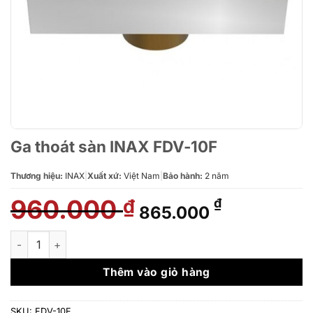
Ga thoát sàn INAX FDV-10F
Thương hiệu:
INAX
|
Xuất xứ:
Việt Nam
|
Bảo hành:
2 năm
960.000
Giá
Giá
₫
₫
865.000
gốc
hiện
là:
tại
Ga thoát sàn INAX FDV-10F số lượng
960.000 ₫.
là:
865.000 ₫.
Thêm vào giỏ hàng
SKU:
FDV-10F