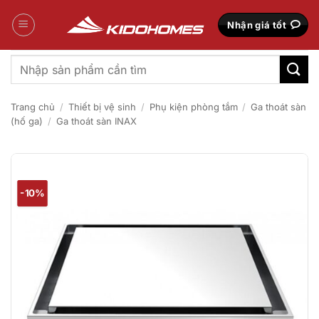
Bỏ
qua
Nhận giá tốt
nội
dung
Tìm
kiếm:
Trang chủ
/
Thiết bị vệ sinh
/
Phụ kiện phòng tắm
/
Ga thoát sàn
(hố ga)
/
Ga thoát sàn INAX
-10%