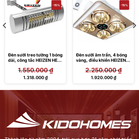
-15%
-15%
Đèn sưởi treo tường 1 bóng
Đèn sưởi âm trần, 4 bóng
dài, công tắc HEIZEN HE-
vàng, điều khiển HEIZEN
IT36
HE9
1.550.000
₫
2.250.000
₫
Giá
Giá
1.318.000
₫
1.920.000
₫
gốc
gốc
Giá
Giá
là:
là:
hiện
hiện
1.550.000 ₫.
2.250.000 ₫.
tại
tại
là:
là:
1.318.000 ₫.
1.920.000 ₫.