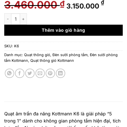
3.460.000
Giá
Giá
₫
₫
3.150.000
gốc
hiện
là:
tại
Quạt âm trần đa năng Kottmann K6 (Quạt sưởi nhà tắm thông min
3.460.000 ₫.
là:
3.150.
Thêm vào giỏ hàng
SKU:
K6
Danh mục:
Quạt thông gió
,
Đèn sưởi phòng tắm
,
Đèn sưởi phòng
tắm Kottmann
,
Quạt thông gió Kottmann
Quạt âm trần đa năng Kottmann K6 là giải pháp “5
trong 1” dành cho không gian phòng tắm hiện đại, tích