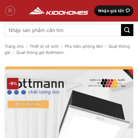
Bỏ
qua
Nhận giá tốt
nội
dung
Tìm
kiếm:
Trang chủ
/
Thiết bị vệ sinh
/
Phụ kiện phòng tắm
/
Quạt thông
gió
/
Quạt thông gió Kottmann
-9%