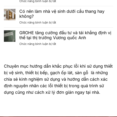
ở
Chức năng bình luận bị tắt
HÀNG
căn
Chương
MAY
hộ
trình
MẮN
Minimalist
Có nên làm nhà vệ sinh dưới cầu thang hay
“HÈ
TRÚNG
lên
không?
ĐẲNG
THƯỞNG
ngôi
ở
Chức năng bình luận bị tắt
CẤP
CHƯƠNG
Có
–
TRÌNH
nên
GROHE tăng cường đầu tư và tái khẳng định vị
CHẠM
“HÈ
làm
CHUẨN
ĐẲNG
thế tại thị trường Vương quốc Anh
nhà
SPA”
CẤP
ở
Chức năng bình luận bị tắt
vệ
khép
–
GROHE
sinh
lại
CHẠM
tăng
dưới
với
CHUẨN
cường
cầu
lễ
SPA”
đầu
thang
bốc
2026
Chuyên mục hướng dẫn khắc phục lỗi khi sử dụng thiết
tư
hay
thăm
và
không?
bị vệ sinh, thiết bị bếp, gạch ốp lát, sàn gỗ là những
trúng
tái
thưởng
chia sẻ kinh nghiệm sử dụng và hướng dẫn cách xác
khẳng
thành
định
định nguyên nhân các lỗi thiết bị trong quá trình sử
công
vị
Tháng
dụng cũng như cách xử lý đơn giản ngay tại nhà.
thế
7/2026
tại
thị
trường
Vương
quốc