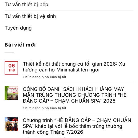
Tư vấn thiết bị bếp
Tư vấn thiết bị vệ sinh
Tuyển dụng
Bài viết mới
Thiết kế nội thất chung cư tối giản 2026: Xu
06
hướng căn hộ Minimalist lên ngôi
Th8
ở
Chức năng bình luận bị tắt
Thiết
kế
CÔNG BỐ DANH SÁCH KHÁCH HÀNG MAY
nội
MẮN TRÚNG THƯỞNG CHƯƠNG TRÌNH “HÈ
thất
ĐẲNG CẤP – CHẠM CHUẨN SPA” 2026
chung
ở
Chức năng bình luận bị tắt
cư
CÔNG
tối
BỐ
giản
Chương trình “HÈ ĐẲNG CẤP – CHẠM CHUẨN
DANH
2026:
SPA” khép lại với lễ bốc thăm trúng thưởng
SÁCH
Xu
thành công Tháng 7/2026
KHÁCH
hướng