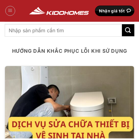
Bỏ
qua
Nhận giá tốt
nội
dung
Tìm
kiếm:
HƯỚNG DẪN KHẮC PHỤC LỖI KHI SỬ DỤNG