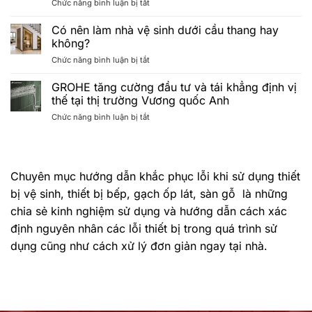
ở
Chức năng bình luận bị tắt
HÀNG
căn
Chương
MAY
hộ
trình
MẮN
Minimalist
Có nên làm nhà vệ sinh dưới cầu thang hay
“HÈ
TRÚNG
lên
không?
ĐẲNG
THƯỞNG
ngôi
ở
Chức năng bình luận bị tắt
CẤP
CHƯƠNG
Có
–
TRÌNH
nên
GROHE tăng cường đầu tư và tái khẳng định vị
CHẠM
“HÈ
làm
CHUẨN
ĐẲNG
thế tại thị trường Vương quốc Anh
nhà
SPA”
CẤP
ở
Chức năng bình luận bị tắt
vệ
khép
–
GROHE
sinh
lại
CHẠM
tăng
dưới
với
CHUẨN
cường
cầu
lễ
SPA”
đầu
thang
bốc
2026
Chuyên mục hướng dẫn khắc phục lỗi khi sử dụng thiết
tư
hay
thăm
và
không?
bị vệ sinh, thiết bị bếp, gạch ốp lát, sàn gỗ là những
trúng
tái
thưởng
chia sẻ kinh nghiệm sử dụng và hướng dẫn cách xác
khẳng
thành
định
định nguyên nhân các lỗi thiết bị trong quá trình sử
công
vị
Tháng
dụng cũng như cách xử lý đơn giản ngay tại nhà.
thế
7/2026
tại
thị
trường
Vương
quốc