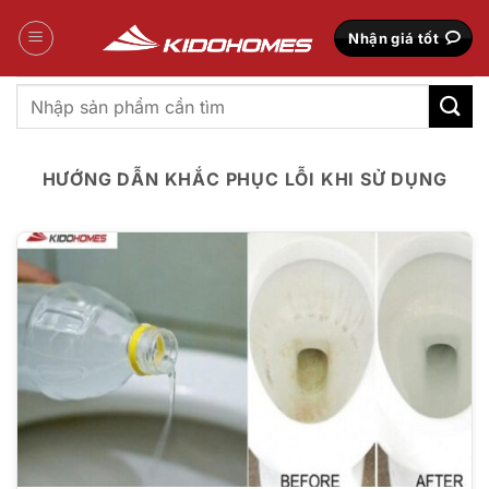
Bỏ
qua
Nhận giá tốt
nội
dung
Tìm
kiếm:
HƯỚNG DẪN KHẮC PHỤC LỖI KHI SỬ DỤNG