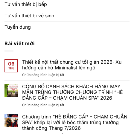
Tư vấn thiết bị bếp
Tư vấn thiết bị vệ sinh
Tuyển dụng
Bài viết mới
Thiết kế nội thất chung cư tối giản 2026: Xu
06
hướng căn hộ Minimalist lên ngôi
Th8
ở
Chức năng bình luận bị tắt
Thiết
kế
CÔNG BỐ DANH SÁCH KHÁCH HÀNG MAY
nội
MẮN TRÚNG THƯỞNG CHƯƠNG TRÌNH “HÈ
thất
ĐẲNG CẤP – CHẠM CHUẨN SPA” 2026
chung
ở
Chức năng bình luận bị tắt
cư
CÔNG
tối
BỐ
giản
Chương trình “HÈ ĐẲNG CẤP – CHẠM CHUẨN
DANH
2026:
SPA” khép lại với lễ bốc thăm trúng thưởng
SÁCH
Xu
thành công Tháng 7/2026
KHÁCH
hướng