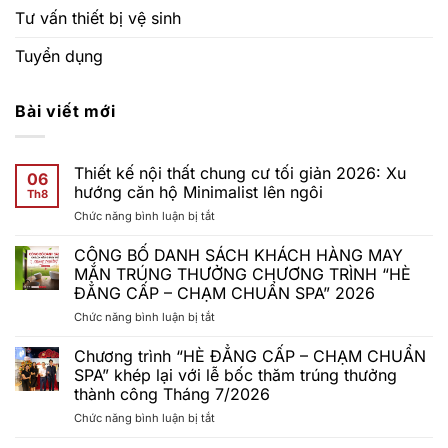
Tư vấn thiết bị vệ sinh
Tuyển dụng
Bài viết mới
Thiết kế nội thất chung cư tối giản 2026: Xu
06
hướng căn hộ Minimalist lên ngôi
Th8
ở
Chức năng bình luận bị tắt
Thiết
kế
CÔNG BỐ DANH SÁCH KHÁCH HÀNG MAY
nội
MẮN TRÚNG THƯỞNG CHƯƠNG TRÌNH “HÈ
thất
ĐẲNG CẤP – CHẠM CHUẨN SPA” 2026
chung
ở
Chức năng bình luận bị tắt
cư
CÔNG
tối
BỐ
giản
Chương trình “HÈ ĐẲNG CẤP – CHẠM CHUẨN
DANH
2026:
SPA” khép lại với lễ bốc thăm trúng thưởng
SÁCH
Xu
thành công Tháng 7/2026
KHÁCH
hướng
ở
Chức năng bình luận bị tắt
HÀNG
căn
Chương
MAY
hộ