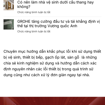
trình
MẮN
Minimalist
Có nên làm nhà vệ sinh dưới cầu thang hay
“HÈ
TRÚNG
lên
không?
ĐẲNG
THƯỞNG
ngôi
ở
Chức năng bình luận bị tắt
CẤP
CHƯƠNG
Có
–
TRÌNH
nên
GROHE tăng cường đầu tư và tái khẳng định vị
CHẠM
“HÈ
làm
CHUẨN
ĐẲNG
thế tại thị trường Vương quốc Anh
nhà
SPA”
CẤP
ở
Chức năng bình luận bị tắt
vệ
khép
–
GROHE
sinh
lại
CHẠM
tăng
dưới
với
CHUẨN
cường
cầu
lễ
SPA”
đầu
thang
bốc
2026
Chuyên mục hướng dẫn khắc phục lỗi khi sử dụng thiết
tư
hay
thăm
và
không?
bị vệ sinh, thiết bị bếp, gạch ốp lát, sàn gỗ là những
trúng
tái
thưởng
chia sẻ kinh nghiệm sử dụng và hướng dẫn cách xác
khẳng
thành
định
định nguyên nhân các lỗi thiết bị trong quá trình sử
công
vị
Tháng
dụng cũng như cách xử lý đơn giản ngay tại nhà.
thế
7/2026
tại
thị
trường
Vương
quốc
Anh