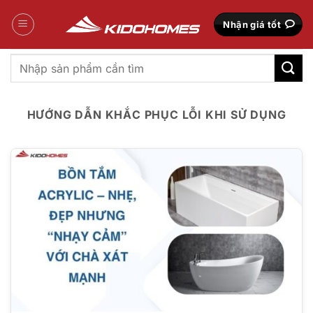
Bỏ
qua
Nhận giá tốt
nội
dung
Tìm
kiếm:
HƯỚNG DẪN KHẮC PHỤC LỖI KHI SỬ DỤNG