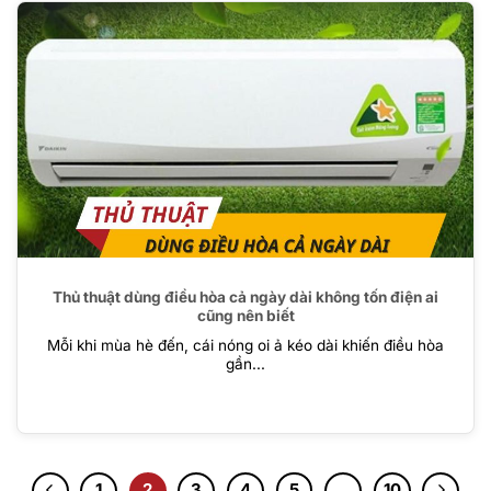
Thủ thuật dùng điều hòa cả ngày dài không tốn điện ai
cũng nên biết
Mỗi khi mùa hè đến, cái nóng oi ả kéo dài khiến điều hòa
gần...
1
2
3
4
5
…
10