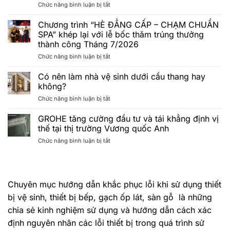
ở
Chức năng bình luận bị tắt
cư
CÔNG
tối
BỐ
giản
Chương trình “HÈ ĐẲNG CẤP – CHẠM CHUẨN
DANH
2026:
SPA” khép lại với lễ bốc thăm trúng thưởng
SÁCH
Xu
thành công Tháng 7/2026
KHÁCH
hướng
ở
Chức năng bình luận bị tắt
HÀNG
căn
Chương
MAY
hộ
trình
MẮN
Minimalist
Có nên làm nhà vệ sinh dưới cầu thang hay
“HÈ
TRÚNG
lên
không?
ĐẲNG
THƯỞNG
ngôi
ở
Chức năng bình luận bị tắt
CẤP
CHƯƠNG
Có
–
TRÌNH
nên
GROHE tăng cường đầu tư và tái khẳng định vị
CHẠM
“HÈ
làm
CHUẨN
ĐẲNG
thế tại thị trường Vương quốc Anh
nhà
SPA”
CẤP
ở
Chức năng bình luận bị tắt
vệ
khép
–
GROHE
sinh
lại
CHẠM
tăng
dưới
với
CHUẨN
cường
cầu
lễ
SPA”
đầu
thang
bốc
2026
Chuyên mục hướng dẫn khắc phục lỗi khi sử dụng thiết
tư
hay
thăm
và
không?
bị vệ sinh, thiết bị bếp, gạch ốp lát, sàn gỗ là những
trúng
tái
thưởng
chia sẻ kinh nghiệm sử dụng và hướng dẫn cách xác
khẳng
thành
định
định nguyên nhân các lỗi thiết bị trong quá trình sử
công
vị