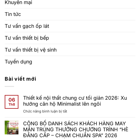
Khuyến mại
Tin tức
Tư vấn gạch ốp lát
Tư vấn thiết bị bếp
Tư vấn thiết bị vệ sinh
Tuyển dụng
Bài viết mới
Thiết kế nội thất chung cư tối giản 2026: Xu
06
hướng căn hộ Minimalist lên ngôi
Th8
ở
Chức năng bình luận bị tắt
Thiết
kế
CÔNG BỐ DANH SÁCH KHÁCH HÀNG MAY
nội
MẮN TRÚNG THƯỞNG CHƯƠNG TRÌNH “HÈ
thất
ĐẲNG CẤP – CHẠM CHUẨN SPA” 2026
chung