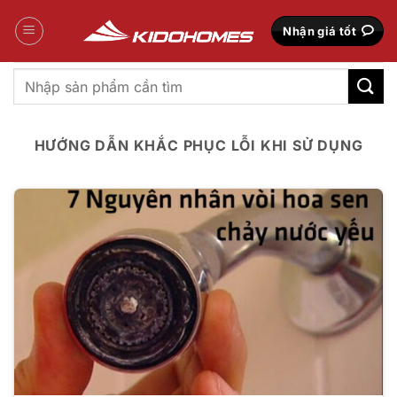
Bỏ
qua
Nhận giá tốt
nội
dung
Tìm
kiếm:
HƯỚNG DẪN KHẮC PHỤC LỖI KHI SỬ DỤNG