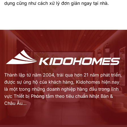
Tháng
dụng cũng như cách xử lý đơn giản ngay tại nhà.
thế
7/2026
tại
thị
trường
Vương
quốc
Anh
Thành lập từ năm 2004, trải qua hơn 21 năm phát triển,
được sự ủng hộ của khách hàng,
Kidohomes hiện nay
là một trong những doanh nghiệp hàng đầu trong lĩnh
vực Thiết bị Phòng tắm theo tiêu chuẩn Nhật Bản &
Châu Âu...