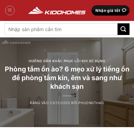
Bỏ
qua
Nhận giá tốt
nội
dung
Tìm
kiếm:
HƯỚNG DẪN KHẮC PHỤC LỖI KHI SỬ DỤNG
Phòng tắm ồn ào? 6 mẹo xử lý tiếng ồn
để phòng tắm kín, êm và sang như
khách sạn
ĐĂNG VÀO
23/12/2025
BỞI
PHUONGTHAO