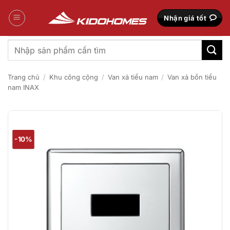
Bỏ
qua
Nhận giá tốt
nội
dung
Tìm
kiếm:
Trang chủ
/
Khu công cộng
/
Van xả tiểu nam
/
Van xả bồn tiểu
nam INAX
-10%