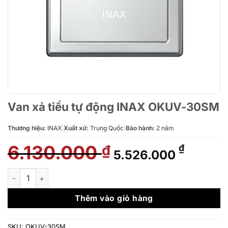
Van xả tiểu tự động INAX OKUV-30SM
Thương hiệu:
INAX
|
Xuất xứ:
Trung Quốc
|
Bảo hành:
2 năm
6.130.000
Giá
Giá
₫
₫
5.526.000
gốc
hiện
là:
tại
Van xả tiểu tự động INAX OKUV-30SM số lượng
6.130.000 ₫.
là:
5.526.
Thêm vào giỏ hàng
SKU:
OKUV-30SM