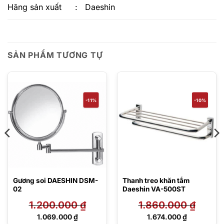
Hãng sản xuất
:
Daeshin
SẢN PHẨM TƯƠNG TỰ
-11%
-10%
Gương soi DAESHIN DSM-
Thanh treo khăn tắm
02
Daeshin VA-500ST
1.200.000
₫
1.860.000
₫
Giá
Giá
1.069.000
₫
1.674.000
₫