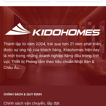
gốc
gốc
Giá
Giá
là:
là:
hiện
hiện
1.200.000 ₫.
1.860.000 ₫.
tại
tại
là:
là:
1.069.000 ₫.
1.674.000 ₫.
Thành lập từ năm 2004, trải qua hơn 21 năm phát triển,
được sự ủng hộ của khách hàng,
Kidohomes hiện nay
là một trong những doanh nghiệp hàng đầu trong lĩnh
vực Thiết bị Phòng tắm theo tiêu chuẩn Nhật Bản &
Châu Âu...
CHÍNH SÁCH & QUY ĐỊNH
Chính sách vận chuyển, lắp đặt