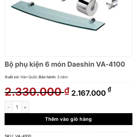
Bộ phụ kiện 6 món Daeshin VA-4100
Xuất xứ:
Hàn Quốc
|
Bảo hành:
3 năm
2.330.000
Giá
Giá
₫
₫
2.167.000
gốc
hiện
là:
tại
Bộ phụ kiện 6 món Daeshin VA-4100 số lượng
2.330.000 ₫.
là:
2.167.0
Thêm vào giỏ hàng
SKU:
VA-4100