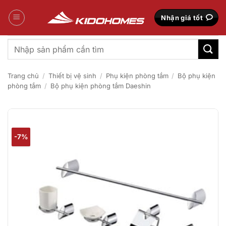
Bỏ
qua
Nhận giá tốt
nội
dung
Tìm
kiếm:
Trang chủ
/
Thiết bị vệ sinh
/
Phụ kiện phòng tắm
/
Bộ phụ kiện
phòng tắm
/
Bộ phụ kiện phòng tắm Daeshin
-7%