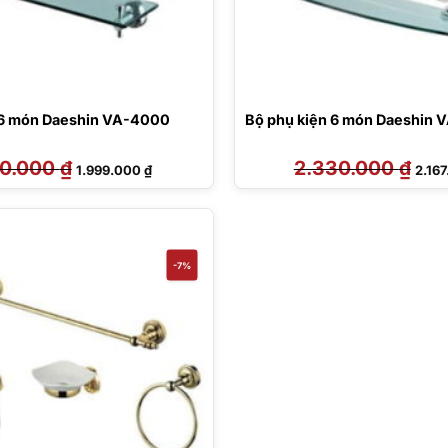
 6 món Daeshin VA-4000
Bộ phụ kiện 6 món Daeshin 
50.000
₫
Giá
Giá
2.330.000
₫
Giá
1.999.000
₫
2.16
gốc
hiện
gốc
là:
tại
là:
2.150.000 ₫.
là:
2.330
1.999.000 ₫.
-7%