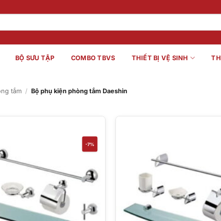
BỘ SƯU TẬP
COMBO TBVS
THIẾT BỊ VỆ SINH
TH
òng tắm
/
Bộ phụ kiện phòng tắm Daeshin
-7%