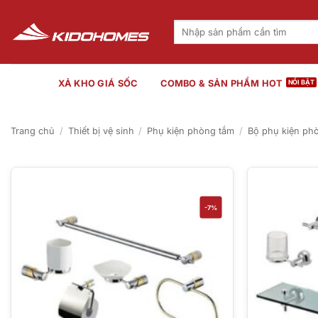
Bỏ
qua
Tìm
kiếm:
nội
dung
XẢ KHO GIÁ SỐC
COMBO & SẢN PHẨM HOT
Trang chủ
/
Thiết bị vệ sinh
/
Phụ kiện phòng tắm
/
Bộ phụ kiện ph
-7%