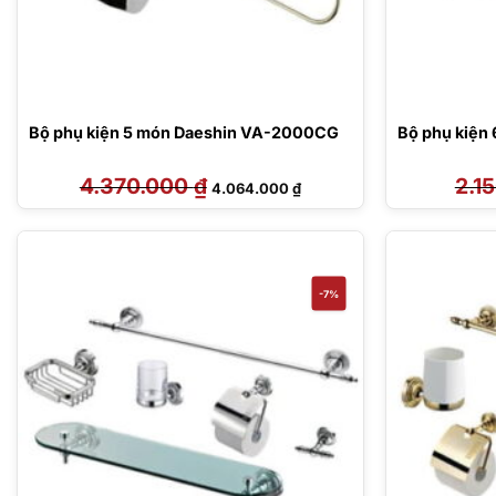
Bộ phụ kiện 5 món Daeshin VA-2000CG
Bộ phụ kiện
4.370.000
₫
Giá
Giá
2.1
4.064.000
₫
gốc
hiện
là:
tại
4.370.000 ₫.
là:
4.064.000 ₫.
-7%