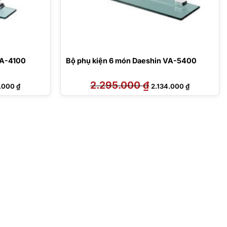
VA-4100
Bộ phụ kiện 6 món Daeshin VA-5400
Giá
2.295.000
₫
Giá
Giá
7.000
₫
2.134.000
₫
hiện
gốc
hiện
tại
là:
tại
.000 ₫.
là:
2.295.000 ₫.
là:
2.167.000 ₫.
2.134.000 ₫