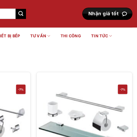
Nhận giá tốt
IẾT BỊ BẾP
TƯ VẤN
THI CÔNG
TIN TỨC
-7%
-7%