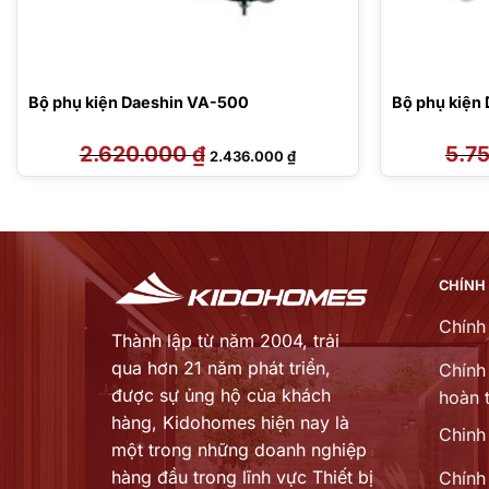
Bộ phụ kiện Daeshin VA-500
Bộ phụ kiện
2.620.000
₫
Giá
Giá
5.7
2.436.000
₫
gốc
hiện
là:
tại
2.620.000 ₫.
là:
2.436.000 ₫.
CHÍNH
Chính
Thành lập từ năm 2004, trải
qua hơn 21 năm phát triển,
Chính 
được sự ủng hộ của khách
hoàn t
hàng,
Kidohomes hiện nay là
Chinh
một trong những doanh nghiệp
hàng đầu trong lĩnh vực Thiết bị
Chính