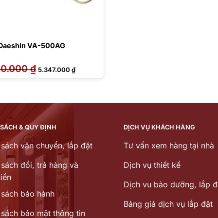
 Daeshin VA-500AG
50.000
₫
Giá
Giá
5.347.000
₫
gốc
hiện
là:
tại
5.750.000 ₫.
là:
5.347.000 ₫.
 SÁCH & QUY ĐỊNH
DỊCH VỤ KHÁCH HÀNG
 sách vận chuyển, lắp đặt
Tư vấn xem hàng tại nhà
sách đổi, trả hàng và
Dịch vụ thiết kế
iền
Dịch vu bảo dưỡng, lắp đ
 sách bảo hành
Bảng giá dịch vụ lắp đặt
 sách bảo mật thông tin