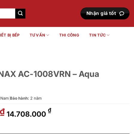
Nhận giá tốt
IẾT BỊ BẾP
TƯ VẤN
THI CÔNG
TIN TỨC
 INAX AC-1008VRN – Aqua
 Nam
|
Bảo hành:
2 năm
Giá
Giá
₫
₫
14.708.000
gốc
hiện
là:
tại
VRN - Aqua Ceramic số lượng
17.440.000 ₫.
là: