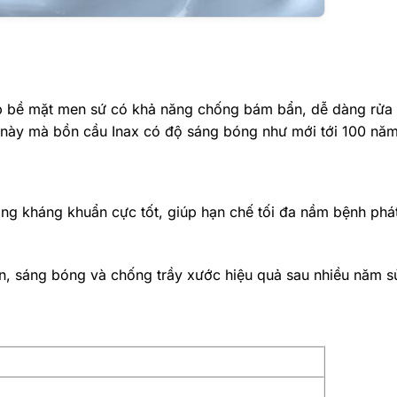
bề mặt men sứ có khả năng chống bám bẩn, dễ dàng rửa t
 này mà bồn cầu Inax có độ sáng bóng như mới tới 100 nă
g kháng khuẩn cực tốt, giúp hạn chế tối đa nầm bệnh phát
n, sáng bóng và chống trầy xước hiệu quả sau nhiều năm 