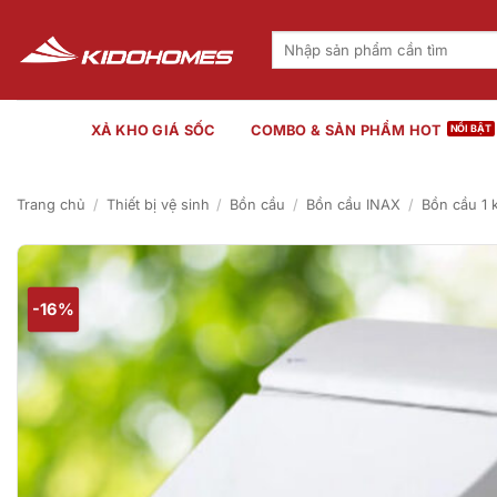
Bỏ
qua
Tìm
kiếm:
nội
dung
XẢ KHO GIÁ SỐC
COMBO & SẢN PHẨM HOT
Trang chủ
/
Thiết bị vệ sinh
/
Bồn cầu
/
Bồn cầu INAX
/
Bồn cầu 1 
-16%