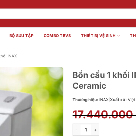
BỘ SƯU TẬP
COMBO TBVS
THIẾT BỊ VỆ SINH
TH
khối INAX
Bồn cầu 1 khối
Ceramic
Thương hiệu:
INAX
|
Xuất xứ:
Việt
17.440.000
Bồn cầu 1 khối INAX AC-1008