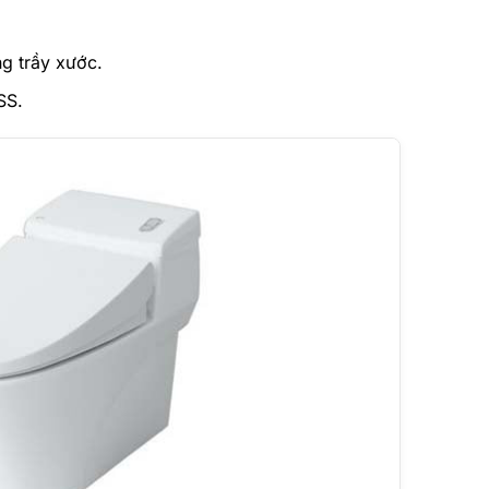
 trầy xước.
SS.