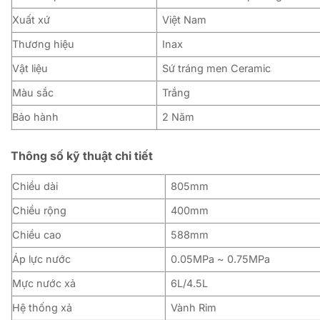
Xuất xứ
Việt Nam
Thương hiệu
Inax
Vật liệu
Sứ tráng men Ceramic
Màu sắc
Trắng
Bảo hành
2 Năm
Thông số kỹ thuật chi tiết
Chiều dài
805mm
Chiều rộng
400mm
Chiều cao
588mm
Áp lực nước
0.05MPa ~ 0.75MPa
Mực nước xả
6L/4.5L
Hệ thống xả
Vành Rim