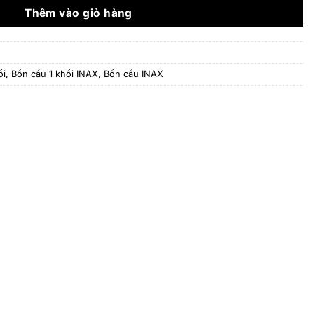
14.708.000 ₫.
Thêm vào giỏ hàng
ối
,
Bồn cầu 1 khối INAX
,
Bồn cầu INAX