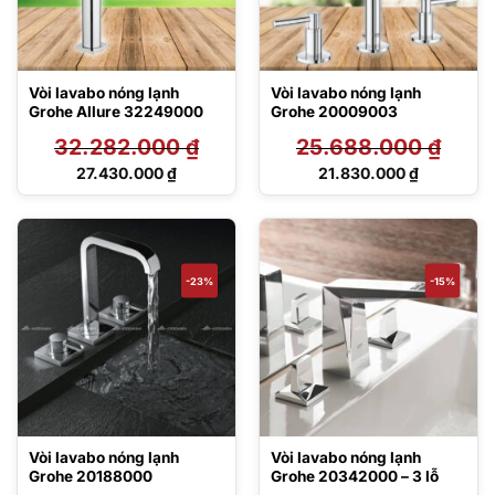
Vòi lavabo nóng lạnh
Vòi lavabo nóng lạnh
Grohe Allure 32249000
Grohe 20009003
32.282.000
₫
25.688.000
₫
Giá
Giá
27.430.000
₫
21.830.000
₫
gốc
gốc
Giá
Giá
là:
là:
hiện
hiện
32.282.000 ₫.
25.688.000 ₫.
tại
tại
là:
là:
27.430.000 ₫.
21.830.000 ₫.
-23%
-15%
Vòi lavabo nóng lạnh
Vòi lavabo nóng lạnh
Grohe 20188000
Grohe 20342000 – 3 lỗ