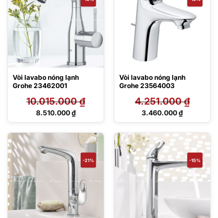
Vòi lavabo nóng lạnh
Vòi lavabo nóng lạnh
Grohe 23462001
Grohe 23564003
10.015.000
₫
4.251.000
₫
Giá
Giá
8.510.000
₫
3.460.000
₫
gốc
gốc
Giá
Giá
là:
là:
hiện
hiện
10.015.000 ₫.
4.251.000 ₫.
tại
tại
là:
là:
8.510.000 ₫.
3.460.000 ₫.
-21%
-15%