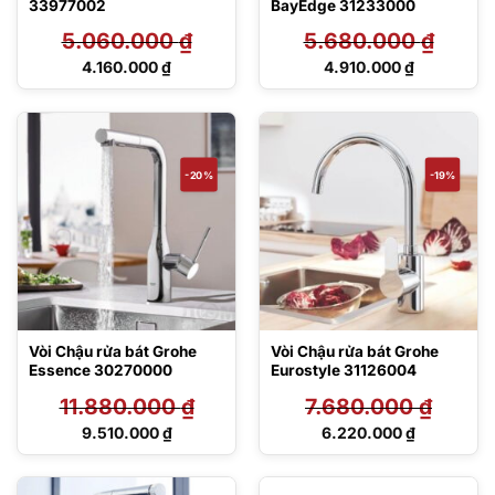
33977002
BayEdge 31233000
5.060.000
₫
5.680.000
₫
Giá
Giá
4.160.000
₫
4.910.000
₫
gốc
gốc
Giá
Giá
là:
là:
hiện
hiện
5.060.000 ₫.
5.680.000 ₫.
tại
tại
là:
là:
4.160.000 ₫.
4.910.000 ₫.
-20%
-19%
Vòi Chậu rửa bát Grohe
Vòi Chậu rửa bát Grohe
Essence 30270000
Eurostyle 31126004
11.880.000
₫
7.680.000
₫
Giá
Giá
9.510.000
₫
6.220.000
₫
gốc
gốc
Giá
Giá
là:
là:
hiện
hiện
11.880.000 ₫.
7.680.000 ₫.
tại
tại