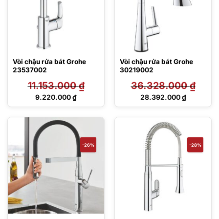
Vòi chậu rửa bát Grohe
Vòi chậu rửa bát Grohe
23537002
30219002
11.153.000
₫
36.328.000
₫
Giá
Giá
9.220.000
₫
28.392.000
₫
gốc
gốc
Giá
Giá
là:
là:
hiện
hiện
11.153.000 ₫.
36.328.000 ₫.
tại
tại
là:
là:
9.220.000 ₫.
28.392.000 ₫.
-26%
-28%