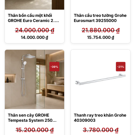
Thân bồn cầu một khối
Thân cầu treo tường Grohe
GROHE Euro Ceramic 2.0
Eurosmart 39255000
100995SH00
24.000.000
₫
21.880.000
₫
Giá
Giá
14.000.000
₫
15.754.000
₫
gốc
gốc
Giá
Giá
là:
là:
hiện
hiện
24.000.000 ₫.
21.880.000 ₫.
tại
tại
là:
là:
14.000.000 ₫.
15.754.000 ₫.
-39%
-21%
Thân sen cây GROHE
Thanh ray treo khăn Grohe
Tempesta System 250
40309003
Cube Flex 26977001
15.200.000
₫
3.780.000
₫