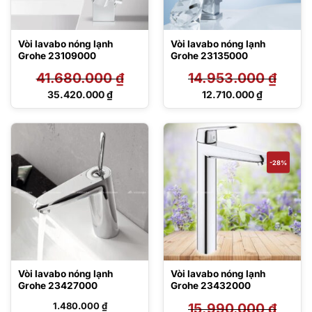
Vòi lavabo nóng lạnh
Vòi lavabo nóng lạnh
Grohe 23109000
Grohe 23135000
41.680.000
₫
14.953.000
₫
Giá
Giá
35.420.000
₫
12.710.000
₫
gốc
gốc
Giá
Giá
là:
là:
hiện
hiện
41.680.000 ₫.
14.953.000 ₫.
tại
tại
là:
là:
35.420.000 ₫.
12.710.000 ₫.
-28%
Vòi lavabo nóng lạnh
Vòi lavabo nóng lạnh
Grohe 23427000
Grohe 23432000
1.480.000
₫
15.990.000
₫