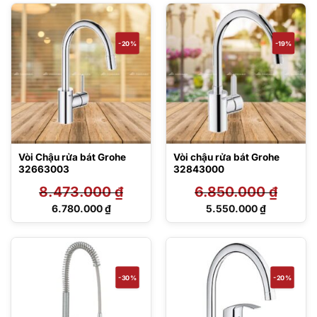
19.636.000 ₫.
17.280.000 ₫.
tại
tại
là:
là:
14.990.000 ₫.
12.442.000 ₫.
-20%
-19%
Vòi Chậu rửa bát Grohe
Vòi chậu rửa bát Grohe
32663003
32843000
8.473.000
₫
6.850.000
₫
Giá
Giá
6.780.000
₫
5.550.000
₫
gốc
gốc
Giá
Giá
là:
là:
hiện
hiện
8.473.000 ₫.
6.850.000 ₫.
tại
tại
là:
là:
6.780.000 ₫.
5.550.000 ₫.
-30%
-20%