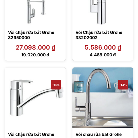
Vòi chậu rửa bát Grohe
Vòi Chậu rửa bát Grohe
32950000
33202002
27.098.000
₫
5.586.000
₫
Giá
Giá
19.020.000
₫
4.468.000
₫
gốc
gốc
Giá
Giá
là:
là:
hiện
hiện
27.098.000 ₫.
5.586.000 ₫.
tại
tại
là:
là:
19.020.000 ₫.
4.468.000 ₫.
-18%
-14%
Vòi chậu rửa bát Grohe
Vòi chậu rửa bát Grohe