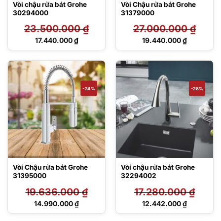
Vòi chậu rửa bát Grohe
Vòi Chậu rửa bát Grohe
30294000
31379000
23.500.000
₫
27.000.000
₫
Giá
Giá
17.440.000
₫
19.440.000
₫
gốc
gốc
Giá
Giá
là:
là:
hiện
hiện
23.500.000 ₫.
27.000.000 ₫.
tại
tại
là:
là:
17.440.000 ₫.
19.440.000 ₫.
-24%
-28%
Vòi Chậu rửa bát Grohe
Vòi chậu rửa bát Grohe
31395000
32294002
19.636.000
₫
17.280.000
₫
Giá
Giá
14.990.000
₫
12.442.000
₫
gốc
gốc
Giá
Giá
là:
là:
hiện
hiện