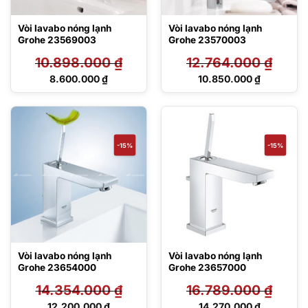
Vòi lavabo nóng lạnh
Vòi lavabo nóng lạnh
Grohe 23569003
Grohe 23570003
10.898.000
₫
12.764.000
₫
Giá
Giá
8.600.000
₫
10.850.000
₫
gốc
gốc
Giá
Giá
là:
là:
hiện
hiện
10.898.000 ₫.
12.764.000 ₫.
tại
tại
là:
là:
8.600.000 ₫.
10.850.000 ₫.
-15%
-15%
Vòi lavabo nóng lạnh
Vòi lavabo nóng lạnh
Grohe 23654000
Grohe 23657000
14.354.000
₫
16.789.000
₫
Giá
Giá
12.200.000
₫
14.270.000
₫