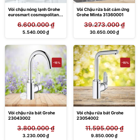
Vòi chậu nóng lạnh Grohe
Vòi Chậu rửa bát cảm ứng
eurosmart cosmopolitan
Grohe Minta 31360001
32830000
6.600.000
₫
39.273.000
₫
Giá
Giá
5.540.000
₫
30.650.000
₫
gốc
gốc
Giá
Giá
là:
là:
hiện
hiện
6.600.000 ₫.
39.273.000 ₫.
tại
tại
là:
là:
5.540.000 ₫.
30.650.000 ₫.
-15%
-15%
Vòi chậu rửa bát Grohe
Vòi chậu rửa bát Grohe
23043002
23054002
3.800.000
₫
11.595.000
₫
Giá
Giá
3.230.000
₫
9.850.000
₫
gốc
gốc