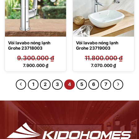
Vòi lavabo nóng lạnh
Vòi lavabo nóng lạnh
Grohe 23718003
Grohe 23719003
9.300.000
₫
11.800.000
₫
Giá
Giá
7.900.000
₫
7.070.000
₫
gốc
gốc
Giá
Giá
là:
là:
hiện
hiện
9.300.000 ₫.
11.800.000 ₫.
tại
tại
1
2
3
4
5
6
7
là:
là:
7.900.000 ₫.
7.070.000 ₫.