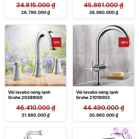
34.815.000
₫
45.861.000
₫
Giá
Giá
26.790.000
₫
38.980.000
₫
gốc
gốc
Giá
Giá
là:
là:
hiện
hiện
34.815.000 ₫.
45.861.000 ₫.
tại
tại
là:
là:
26.790.000 ₫.
38.980.000 ₫.
-31%
-30%
Vòi lavabo nóng lạnh
Vòi lavabo nóng lạnh
Grohe 20389IG0
Grohe 21019003
46.410.000
₫
44.490.000
₫
Giá
Giá
31.980.000
₫
30.960.000
₫
gốc
gốc
Giá
Giá
là:
là:
hiện
hiện
46.410.000 ₫.
44.490.000 ₫.
tại
tại
là:
là: