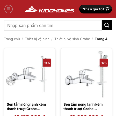
Bỏ
qua
Nhận giá tốt
nội
dung
Tìm
kiếm:
Trang chủ
/
Thiết bị vệ sinh
/
Thiết bị vệ sinh Grohe
/
Trang 4
-15%
-15%
Sen tắm nóng lạnh kèm
Sen tắm nóng lạnh kèm
thanh trượt Grohe
thanh trượt Grohe
33300002/27577002
33300002/27609000