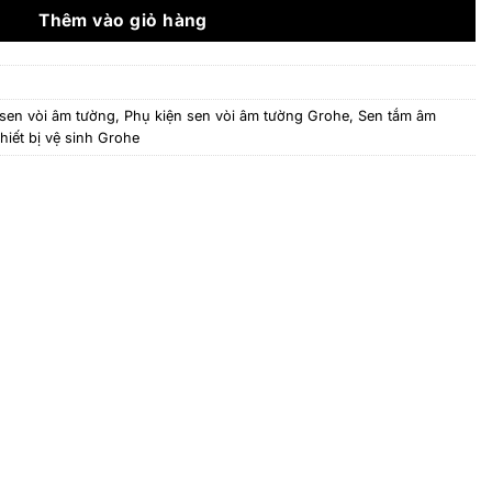
6.270.000 ₫.
Thêm vào giỏ hàng
 sen vòi âm tường
,
Phụ kiện sen vòi âm tường Grohe
,
Sen tắm âm
hiết bị vệ sinh Grohe