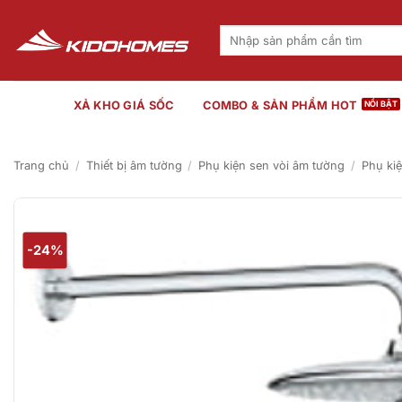
Bỏ
qua
Tìm
kiếm:
nội
dung
XẢ KHO GIÁ SỐC
COMBO & SẢN PHẨM HOT
Trang chủ
/
Thiết bị âm tường
/
Phụ kiện sen vòi âm tường
/
Phụ ki
-24%