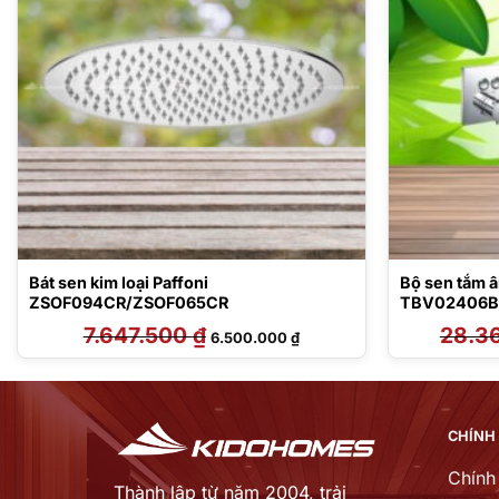
Bát sen kim loại Paffoni
Bộ sen tắm 
ZSOF094CR/ZSOF065CR
TBV02406B
BW02013B
7.647.500
₫
Giá
Giá
28.3
6.500.000
₫
gốc
hiện
là:
tại
7.647.500 ₫.
là:
00 ₫.
6.500.000 ₫.
CHÍNH
Chính
Thành lập từ năm 2004, trải