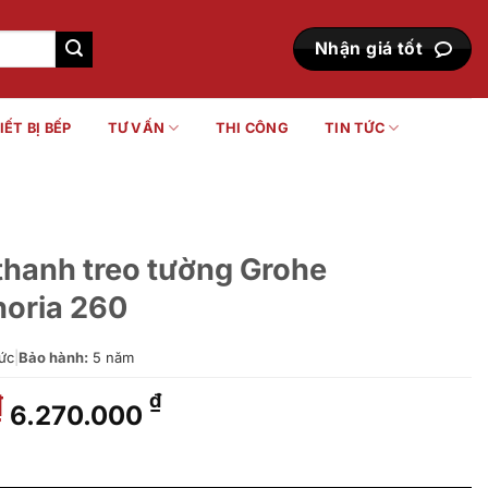
Nhận giá tốt
IẾT BỊ BẾP
TƯ VẤN
THI CÔNG
TIN TỨC
 thanh treo tường Grohe
oria 260
ức
|
Bảo hành:
5 năm
Giá
Giá
₫
₫
6.270.000
gốc
hiện
là:
tại
ường Grohe 26458000 Euphoria 260 số lượng
8.300.000 ₫.
là: