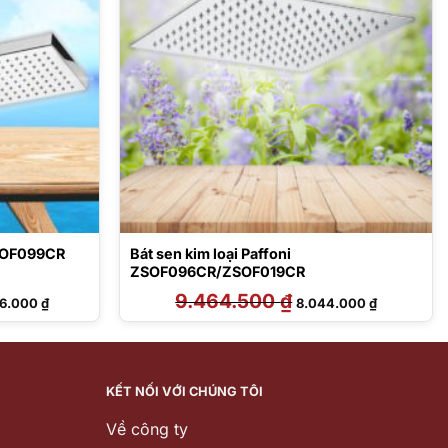
ZSOF099CR
Bát sen kim loại Paffoni
ZSOF096CR/ZSOF019CR
Giá
9.464.500
₫
Giá
Giá
36.000
₫
8.044.000
₫
hiện
gốc
hiện
tại
là:
tại
0.000 ₫.
là:
9.464.500 ₫.
là:
15.836.000 ₫.
8.044.000 
KẾT NỐI VỚI CHÚNG TÔI
Về công ty