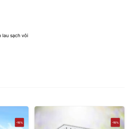
 lau sạch vôi
-15%
-15%