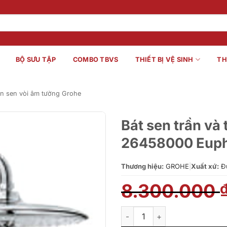
BỘ SƯU TẬP
COMBO TBVS
THIẾT BỊ VỆ SINH
TH
ện sen vòi âm tường Grohe
Bát sen trần và
26458000 Euph
Thương hiệu:
GROHE
|
Xuất xứ:
Đ
8.300.000
Bát sen trần và thanh treo t