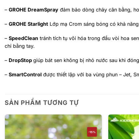
–
GROHE DreamSpray
đảm bảo dòng chảy cân bằng, ho
–
GROHE Starlight
Lớp mạ Crom sáng bóng có khả năng 
–
SpeedClean
tránh tích tụ vôi hóa trong đầu vòi hoa se
chỉ bằng tay.
–
DropStop
giúp bát sen không bị nhỏ nước sau khi đóng
–
SmartControl
được thiết lập với ba vùng phun – Jet, S
SẢN PHẨM TƯƠNG TỰ
-15%