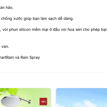
àn hảo.
chống xước giúp bạn làm sạch dễ dàng.
n, vòi phun silicon mềm mại ở đầu vòi hoa sen cho phép bạn
 van.
martRain và Rain Spray
-18%