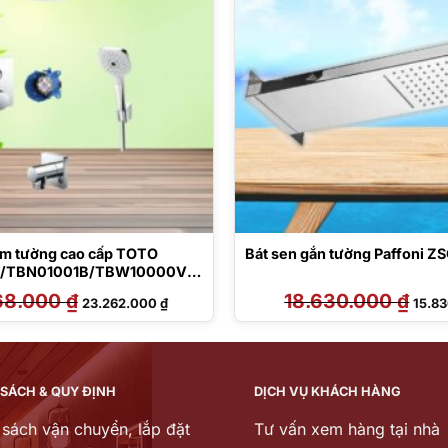
âm tường cao cấp TOTO
Bát sen gắn tường Paffoni 
/TBN01001B/TBW10000V/T
/TBW02006V
68.000
₫
Giá
Giá
18.630.000
₫
Giá
23.262.000
₫
15.8
gốc
hiện
gốc
là:
tại
là:
28.368.000 ₫.
là:
18.63
23.262.000 ₫.
 SÁCH & QUY ĐỊNH
DỊCH VỤ KHÁCH HÀNG
 sách vận chuyển, lắp đặt
Tư vấn xem hàng tại nhà