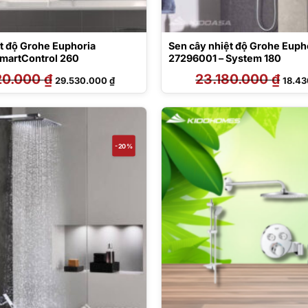
t độ Grohe Euphoria
Sen cây nhiệt độ Grohe Euph
martControl 260
27296001 – System 180
20.000
₫
Giá
Giá
23.180.000
₫
Giá
29.530.000
₫
18.4
gốc
hiện
gốc
là:
tại
là:
56.920.000 ₫.
là:
23.18
29.530.000 ₫.
-20%