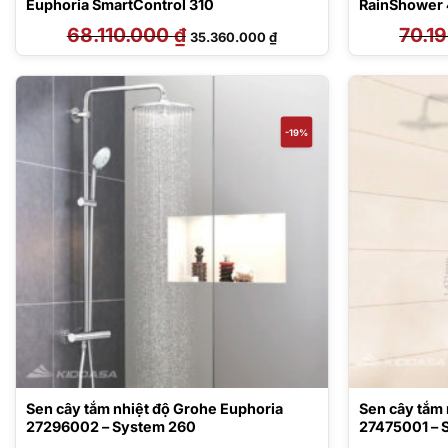
Euphoria SmartControl 310
RainShower
68.110.000
₫
Giá
Giá
70.1
35.360.000
₫
gốc
hiện
là:
tại
68.110.000 ₫.
là:
35.360.000 ₫.
-19%
Sen cây tắm nhiệt độ Grohe Euphoria
Sen cây tắm 
27296002 – System 260
27475001 – 