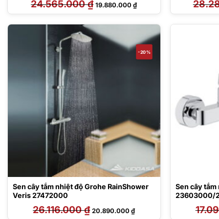
24.565.000
₫
Giá
Giá
28.2
19.880.000
₫
gốc
hiện
là:
tại
24.565.000 ₫.
là:
19.880.000 ₫.
-20%
Sen cây tắm nhiệt độ Grohe RainShower
Sen cây tắm
Veris 27472000
23603000/
26.116.000
₫
Giá
Giá
17.0
20.890.000
₫
gốc
hiện