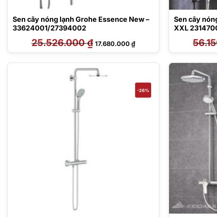
Sen cây nóng lạnh Grohe Essence New –
Sen cây nón
33624001/27394002
XXL 231470
25.526.000
₫
Giá
Giá
56.1
17.680.000
₫
gốc
hiện
là:
tại
25.526.000 ₫.
là:
17.680.000 ₫.
-26%