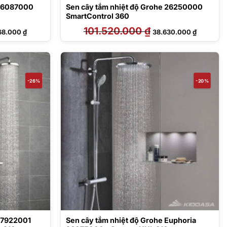
 26087000
Sen cây tắm nhiệt độ Grohe 26250000
SmartControl 360
Giá
101.520.000
₫
Giá
Giá
68.000
₫
38.630.000
₫
hiện
gốc
hiện
tại
là:
tại
6.000 ₫.
là:
101.520.000 ₫.
là:
50.268.000 ₫.
38.630.00
-26%
-20%
 27922001
Sen cây tắm nhiệt độ Grohe Euphoria