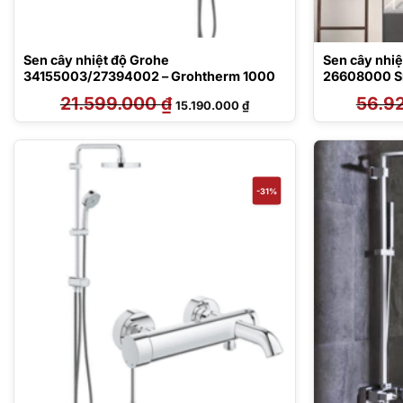
Sen cây nhiệt độ Grohe
Sen cây nhiệ
34155003/27394002 – Grohtherm 1000
26608000 S
21.599.000
₫
Giá
Giá
56.9
15.190.000
₫
gốc
hiện
là:
tại
21.599.000 ₫.
là:
15.190.000 ₫.
-31%