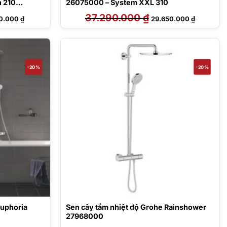
 210
26075000 – System XXL 310
Giá
37.290.000
₫
Giá
Giá
60.000
₫
29.650.000
₫
hiện
gốc
hiện
tại
là:
tại
0.000 ₫.
là:
37.290.000 ₫.
là:
17.960.000 ₫.
29.650.00
-20%
-20%
Euphoria
Sen cây tắm nhiệt độ Grohe Rainshower
27968000