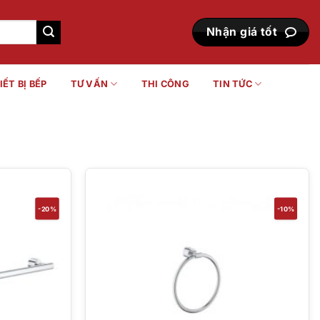
Nhận giá tốt
IẾT BỊ BẾP
TƯ VẤN
THI CÔNG
TIN TỨC
-20%
-10%