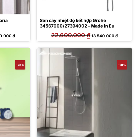
oria
Sen cây nhiệt độ kết hợp Grohe
34567000/27394002 – Made in Eu
Giá
22.600.000
₫
Giá
Giá
30.000
₫
13.540.000
₫
hiện
gốc
hiện
tại
là:
tại
0.000 ₫.
là:
22.600.000 ₫.
là:
18.430.000 ₫.
13.540.00
-20%
-20%