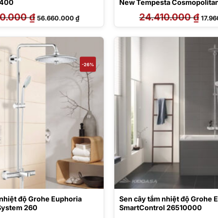
 400
New Tempesta Cosmopolitan
(279220.01)
90.000
₫
Giá
Giá
24.410.000
₫
Giá
56.660.000
₫
17.9
gốc
hiện
gốc
là:
tại
là:
70.190.000 ₫.
là:
24.41
56.660.000 ₫.
-26%
nhiệt độ Grohe Euphoria
Sen cây tắm nhiệt độ Grohe 
System 260
SmartControl 26510000