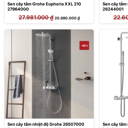
Sen cây tắm Grohe Euphoria XXL 210
Sen cây tắm
27964000
26244001
27.981.000
₫
Giá
Giá
22.6
20.680.000
₫
gốc
hiện
là:
tại
27.981.000 ₫.
là:
20.680.000 ₫.
-48%
Sen cây tắm nhiệt độ Grohe 26507000
Sen cây tắm