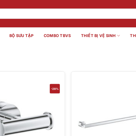
BỘ SƯU TẬP
COMBO TBVS
THIẾT BỊ VỆ SINH
TH
-28%