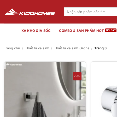
Bỏ
qua
Tìm
kiếm:
nội
dung
XẢ KHO GIÁ SỐC
COMBO & SẢN PHẨM HOT
Trang chủ
/
Thiết bị vệ sinh
/
Thiết bị vệ sinh Grohe
/
Trang 3
-10%