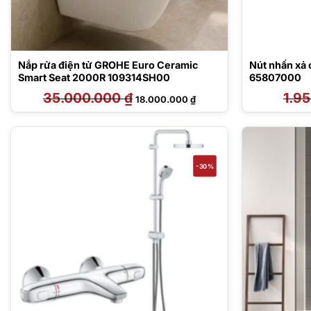
Nắp rửa điện tử GROHE Euro Ceramic
Nút nhấn xả
Smart Seat 2000R 109314SH00
65807000
35.000.000
₫
Giá
Giá
1.9
18.000.000
₫
gốc
hiện
là:
tại
35.000.000 ₫.
là:
18.000.000 ₫.
-30%