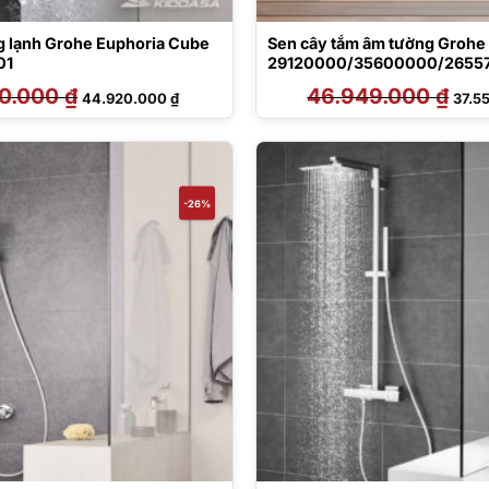
g lạnh Grohe Euphoria Cube
Sen cây tắm âm tường Grohe
01
29120000/35600000/2655
001
50.000
₫
Giá
Giá
46.949.000
₫
Giá
44.920.000
₫
37.5
gốc
hiện
gốc
là:
tại
là:
56.150.000 ₫.
là:
46.9
44.920.000 ₫.
-26%