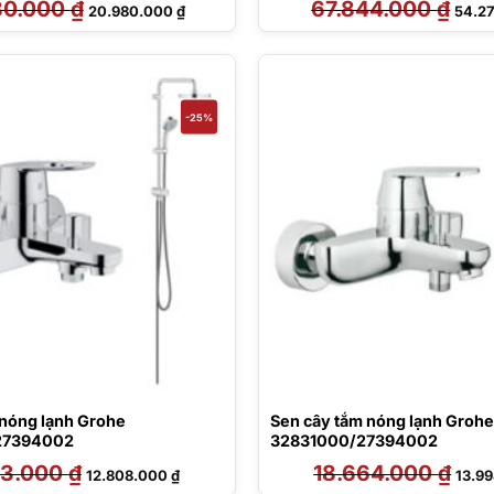
80.000
₫
Giá
Giá
67.844.000
₫
Giá
20.980.000
₫
54.2
gốc
hiện
gốc
là:
tại
là:
28.280.000 ₫.
là:
67.84
20.980.000 ₫.
-25%
 nóng lạnh Grohe
Sen cây tắm nóng lạnh Grohe
27394002
32831000/27394002
93.000
₫
Giá
Giá
18.664.000
₫
Giá
12.808.000
₫
13.9
gốc
hiện
gốc