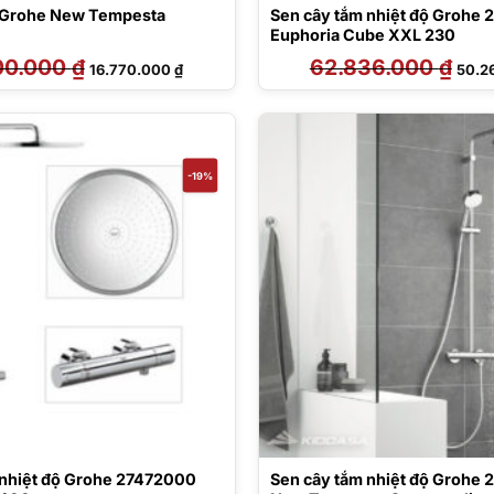
 Grohe New Tempesta
Sen cây tắm nhiệt độ Grohe
Euphoria Cube XXL 230
00.000
₫
Giá
Giá
62.836.000
₫
Giá
16.770.000
₫
50.2
gốc
hiện
gốc
là:
tại
là:
22.600.000 ₫.
là:
62.83
16.770.000 ₫.
-19%
 nhiệt độ Grohe 27472000
Sen cây tắm nhiệt độ Grohe