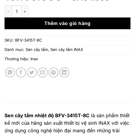
gốc
hiện
là:
tại
Sen cây tắm nhiệt độ Inax BFV-3415T-8C số lượng
15.160.000 ₫.
là:
8.494
Thêm vào giỏ hàng
SKU:
BFV-3415T-8C
Danh mục:
Sen cây tắm
,
Sen cây tắm INAX
Thương hiệu:
Inax
Sen cây tắm nhiệt độ
BFV-3415T-8C
là sản phẩm thiết
kế mới của hãng sản xuất thiết bị vệ sinh INAX với việc
ứng dụng công nghệ hiện đại mang đến những trải