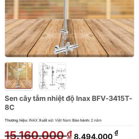
Sen cây tắm nhiệt độ Inax BFV-3415T-
8C
Thương hiệu:
INAX
|
Xuất xứ:
Việt Nam
|
Bảo hành:
2 năm
15.160.000
Giá
Giá
₫
₫
8.494.000