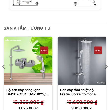
SẢN PHẨM TƯƠNG TỰ
-30%
-41%
Bộ sen cây nóng lạnh
Sen cây tắm nhiệt độ
DM907C1S/TTMR302V/D
Fratini Sorrento model
GH104ZR
39050344
12.322.000
₫
16.650.000
₫
Giá
Giá
8.625.000
₫
9.830.000
₫