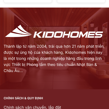
gốc
gốc
Giá
Giá
là:
là:
hiện
hiện
12.322.000 ₫.
16.650.000 ₫.
tại
tại
là:
là:
8.625.000 ₫.
9.830.000 ₫.
Thành lập từ năm 2004, trải qua hơn 21 năm phát triển,
được sự ủng hộ của khách hàng,
Kidohomes hiện nay
là một trong những doanh nghiệp hàng đầu trong lĩnh
vực Thiết bị Phòng tắm theo tiêu chuẩn Nhật Bản &
Châu Âu...
CHÍNH SÁCH & QUY ĐỊNH
Chính sách vận chuyển, lắp đặt