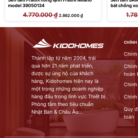
model 39050134
bát chống x
4.770.000
₫
Giá
Giá
1.7
2.862.000
₫
gốc
hiện
là:
tại
4.770.000 ₫.
là:
 ₫.
2.862.000 ₫.
CHÍNH
Chính
Thành lập từ năm 2004, trải
qua hơn 21 năm phát triển,
Chính 
được sự ủng hộ của khách
hoàn t
hàng,
Kidohomes hiện nay là
Chinh
một trong những doanh nghiệp
hàng đầu trong lĩnh vực Thiết bị
Chính
Phòng tắm theo tiêu chuẩn
Quy đ
Nhật Bản & Châu Âu...
toán