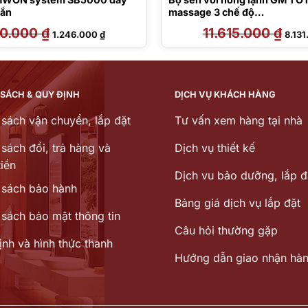
oắn
massage 3 chế độ
TBG09302VA/TBW01035V
80.000
₫
Giá
Giá
11.615.000
₫
Giá
1.246.000
₫
8.13
gốc
hiện
gốc
là:
tại
là:
1.780.000 ₫.
là:
11.61
1.246.000 ₫.
 SÁCH & QUY ĐỊNH
DỊCH VỤ KHÁCH HÀNG
 sách vận chuyển, lắp đặt
Tư vấn xem hàng tại nhà
sách đổi, trả hàng và
Dịch vụ thiết kế
iền
Dịch vu bảo dưỡng, lắp đ
 sách bảo hành
Bảng giá dịch vụ lắp đặt
 sách bảo mật thông tin
Câu hỏi thường gặp
ịnh và hình thức thanh
Hướng dẫn giao nhận hà