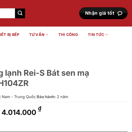
Nhận giá tốt
IẾT BỊ BẾP
TƯ VẤN
THI CÔNG
TIN TỨC
 lạnh Rei-S Bát sen mạ
H104ZR
t Nam - Trung Quốc
|
Bảo hành:
2 năm
Giá
Giá
₫
4.014.000
gốc
hiện
là:
tại
 Bát sen mạ TTMR302V/DGH104ZR số lượng
4.978.000 ₫.
là: