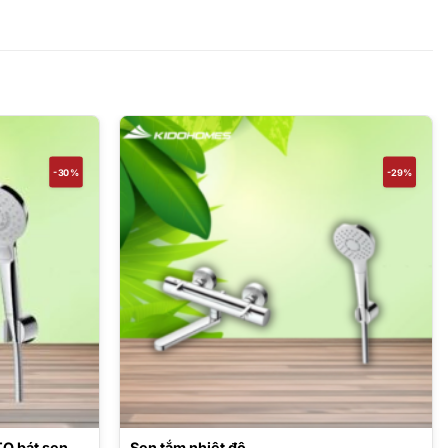
-30%
-29%
TO bát sen
Sen tắm nhiệt độ