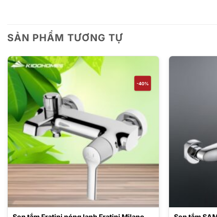
SẢN PHẨM TƯƠNG TỰ
-40%
Sen tắm Fratini nóng lạnh Fratini Milano
Sen tắm SA