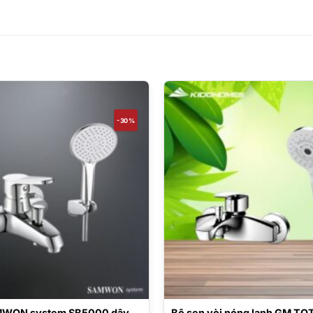
-30%
MWON system SB5000 dây
Bộ sen vòi nóng lạnh GM TO