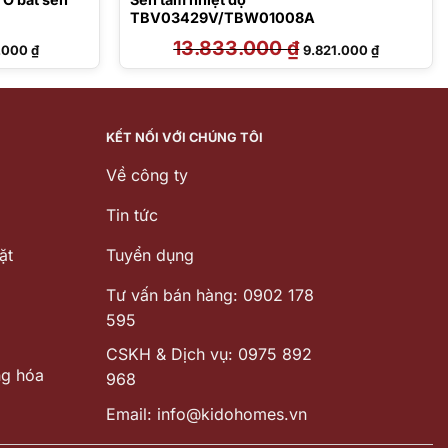
TBV03429V/TBW01008A
Giá
13.833.000
₫
Giá
Giá
1.000
₫
9.821.000
₫
hiện
gốc
hiện
tại
là:
tại
5.000 ₫.
là:
13.833.000 ₫.
là:
8.131.000 ₫.
9.821.000 
KẾT NỐI VỚI CHÚNG TÔI
Về công ty
Tin tức
ặt
Tuyển dụng
Tư vấn bán hàng: 0902 178
595
CSKH & Dịch vụ: 0975 892
ng hóa
968
Email: info@kidohomes.vn