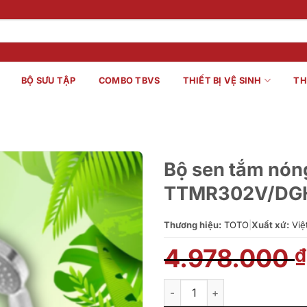
BỘ SƯU TẬP
COMBO TBVS
THIẾT BỊ VỆ SINH
TH
Bộ sen tắm nóng
TTMR302V/DG
Thương hiệu:
TOTO
|
Xuất xứ:
Việ
4.978.000
₫
Bộ sen tắm nóng lạnh Rei-S