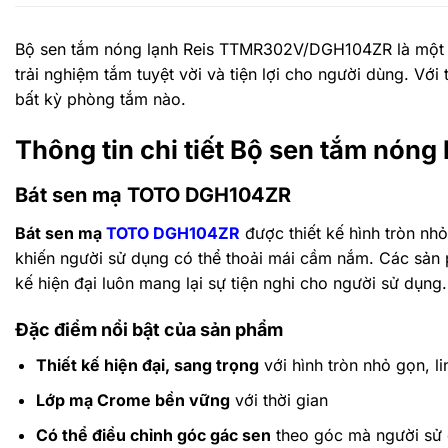
Bộ sen tắm nóng lạnh Reis TTMR302V/DGH104ZR là một sự k
trải nghiệm tắm tuyệt vời và tiện lợi cho người dùng. Với
bất kỳ phòng tắm nào.
Thông tin chi tiết Bộ sen tắm nó
Bát sen mạ TOTO DGH104ZR
Bát sen mạ
TOTO DGH104ZR
được thiết kế hình tròn n
khiến người sử dụng có thể thoải mái cầm nắm. Các sản
kế hiện đại luôn mang lại sự tiện nghi cho người sử dụng.
Đặc điểm nổi bật của sản phẩm
Thiết kế hiện đại, sang trọng
với hình tròn nhỏ gọn, l
Lớp mạ Crome bền vững
với thời gian
Có thể điều chỉnh góc gác sen
theo góc mà người sử