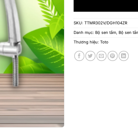
SKU:
TTMR302V/DGH104ZR
Danh mục:
Bộ sen tắm
,
Bộ sen t
Thương hiệu:
Toto