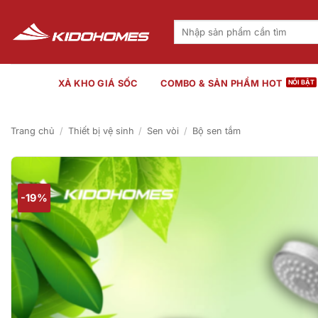
Bỏ
qua
Tìm
kiếm:
nội
dung
XẢ KHO GIÁ SỐC
COMBO & SẢN PHẨM HOT
Trang chủ
/
Thiết bị vệ sinh
/
Sen vòi
/
Bộ sen tắm
-19%