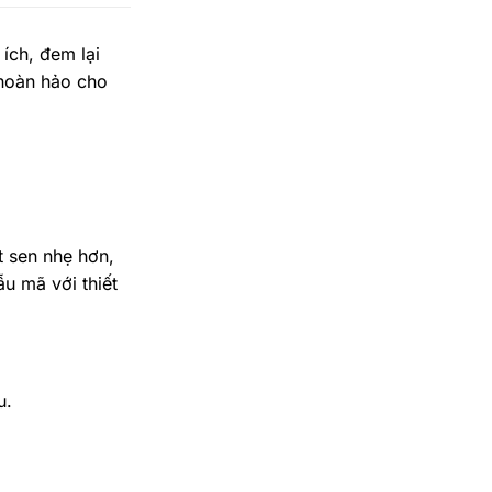
ích, đem lại
n hoàn hảo cho
t sen nhẹ hơn,
u mã với thiết
u.