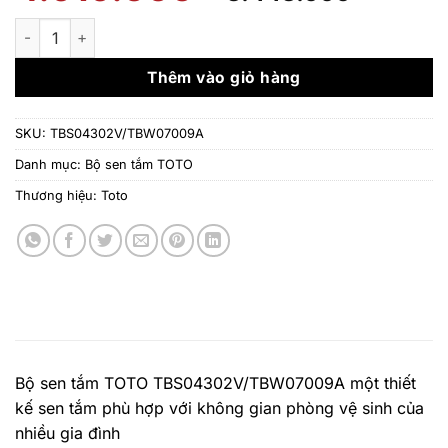
gốc
hiện
là:
tại
Bộ sen tắm TOTO TBS04302V/TBW07009A số lượng
4.919.000 ₫.
là:
3.443.
Thêm vào giỏ hàng
SKU:
TBS04302V/TBW07009A
Danh mục:
Bộ sen tắm TOTO
Thương hiệu:
Toto
Bộ sen tắm TOTO TBS04302V/TBW07009A một thiết
kế sen tắm phù hợp với không gian phòng vệ sinh của
nhiều gia đình