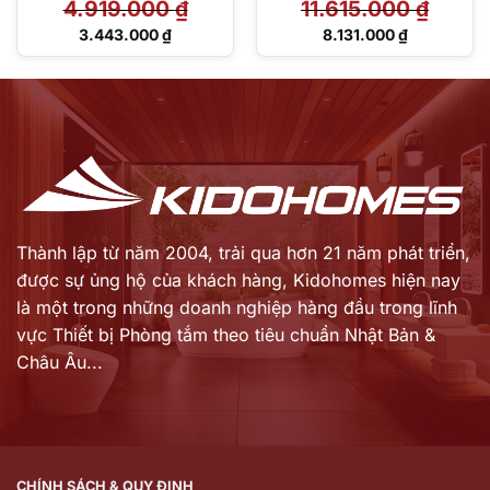
4.919.000
₫
11.615.000
₫
TBG09302VA/TBW01035
V
Giá
Giá
3.443.000
₫
8.131.000
₫
gốc
gốc
Giá
Giá
là:
là:
hiện
hiện
4.919.000 ₫.
11.615.000 ₫.
tại
tại
là:
là:
3.443.000 ₫.
8.131.000 ₫.
Thành lập từ năm 2004, trải qua hơn 21 năm phát triển,
được sự ủng hộ của khách hàng,
Kidohomes hiện nay
là một trong những doanh nghiệp hàng đầu trong lĩnh
vực Thiết bị Phòng tắm theo tiêu chuẩn Nhật Bản &
Châu Âu...
CHÍNH SÁCH & QUY ĐỊNH