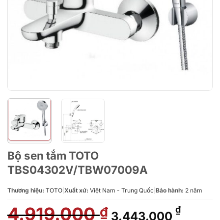
Bộ sen tắm TOTO
TBS04302V/TBW07009A
Thương hiệu:
TOTO
|
Xuất xứ:
Việt Nam - Trung Quốc
|
Bảo hành:
2 năm
4.919.000
Giá
Giá
₫
₫
3.443.000