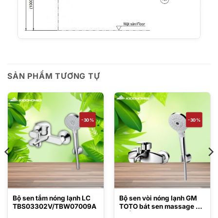
SẢN PHẨM TƯƠNG TỰ
-30%
-30%
Bộ sen tắm nóng lạnh LC
Bộ sen vòi nóng lạnh GM
TBS03302V/TBW07009A
TOTO bát sen massage 3
chế độ