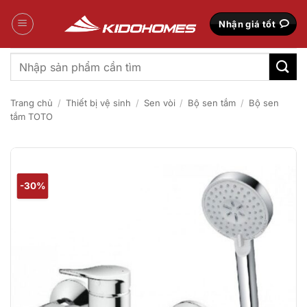
Bỏ
qua
Nhận giá tốt
nội
dung
Tìm
kiếm:
Trang chủ
/
Thiết bị vệ sinh
/
Sen vòi
/
Bộ sen tắm
/
Bộ sen
tắm TOTO
-30%