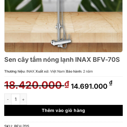
Sen cây tắm nóng lạnh INAX BFV-70S
Thương hiệu:
INAX
|
Xuất xứ:
Việt Nam
|
Bảo hành:
2 năm
18.420.000
Giá
Giá
₫
₫
14.691.000
gốc
hiện
là:
tại
Sen cây tắm nóng lạnh INAX BFV-70S số lượng
18.420.000 ₫.
là:
14.6
Thêm vào giỏ hàng
SKU:
BFV-70S