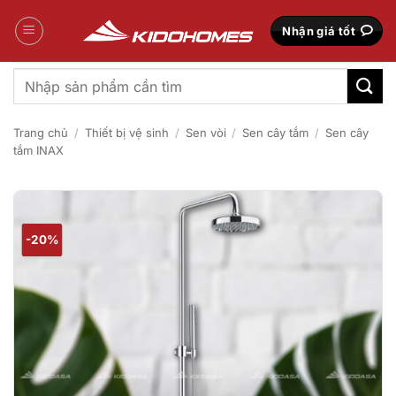
Bỏ
qua
Nhận giá tốt
nội
dung
Tìm
kiếm:
Trang chủ
/
Thiết bị vệ sinh
/
Sen vòi
/
Sen cây tắm
/
Sen cây
tắm INAX
-20%