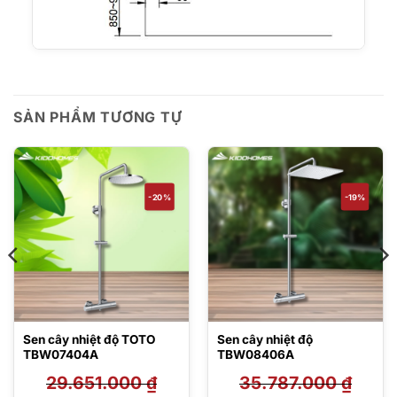
SẢN PHẨM TƯƠNG TỰ
-20%
-19%
Sen cây nhiệt độ TOTO
Sen cây nhiệt độ
TBW07404A
TBW08406A
29.651.000
₫
35.787.000
₫