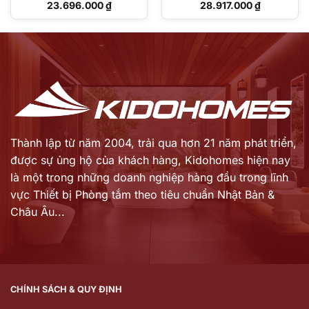
Giá
Giá
23.696.000
₫
28.917.000
₫
gốc
gốc
Giá
Giá
là:
là:
hiện
hiện
29.651.000 ₫.
35.787.000 ₫.
tại
tại
là:
là:
23.696.000 ₫.
28.917.000 ₫.
Thành lập từ năm 2004, trải qua hơn 21 năm phát triển,
được sự ủng hộ của khách hàng,
Kidohomes hiện nay
là một trong những doanh nghiệp hàng đầu trong lĩnh
vực Thiết bị Phòng tắm theo tiêu chuẩn Nhật Bản &
Châu Âu...
CHÍNH SÁCH & QUY ĐỊNH