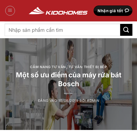
Bỏ
qua
Nhận giá tốt
nội
dung
Tìm
kiếm:
CẨM NANG TƯ VẤN
,
TƯ VẤN THIẾT BỊ BẾP
Một số ưu điểm của máy rửa bát
Bosch
ĐĂNG VÀO
10/08/2019
BỞI
ADMIN