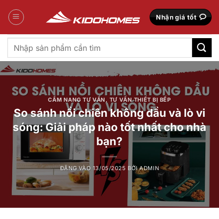
Bỏ
qua
Nhận giá tốt
nội
dung
Tìm
kiếm:
CẨM NANG TƯ VẤN
,
TƯ VẤN THIẾT BỊ BẾP
So sánh nồi chiên không dầu và lò vi
sóng: Giải pháp nào tốt nhất cho nhà
bạn?
ĐĂNG VÀO
13/05/2025
BỞI
ADMIN