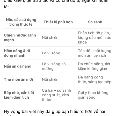
điều khiển, dễ thao tác và có chế độ tự ngắt khi hoàn
tất.
Nhu cầu sử dụng
Thiết bị phù hợp
So sánh
trong thực tế
Phân tích độ giòn,
Chiên nướng lành
Nồi chiên
lượng dầu mỡ, sức
mạnh
khỏe
Hâm nóng & rã
Tốc độ, chất lượng
Lò vi sóng
đông nhanh
món ăn, tiện ích
Lò vi sóng có
Đa chức năng, tiết
Nấu ăn đa năng
nướng
kiệm không gian
Đa dạng công
Thử món ăn mới
Nồi chiên
thức, sáng tạo bếp
Cả hai – so sánh
Bếp nhỏ, cần tiết
Gợi ý theo không
công suất, kích
kiệm diện tích
gian sống
thước
Hy vọng bài viết này đã giúp bạn hiểu rõ hơn về hai