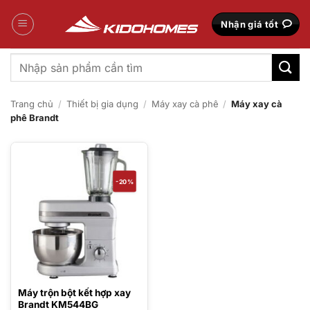
Bỏ
qua
Nhận giá tốt
nội
dung
Tìm
kiếm:
Trang chủ
/
Thiết bị gia dụng
/
Máy xay cà phê
/
Máy xay cà
phê Brandt
-20%
Máy trộn bột kết hợp xay
Brandt KM544BG