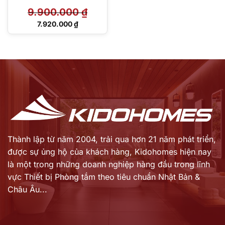
9.900.000
₫
Giá
7.920.000
₫
gốc
Giá
là:
hiện
9.900.000 ₫.
tại
là:
7.920.000 ₫.
Thành lập từ năm 2004, trải qua hơn 21 năm phát triển,
được sự ủng hộ của khách hàng,
Kidohomes hiện nay
là một trong những doanh nghiệp hàng đầu trong lĩnh
vực Thiết bị Phòng tắm theo tiêu chuẩn Nhật Bản &
Châu Âu...